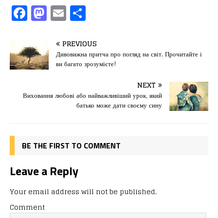
F
M
E
П
a
a
m
од
c
st
ai
іл
PREVIOUS
e
o
l
и
Дивовижна притча про погляд на світ. Прочитайте і
ви багато зрозумієте!
b
d
т
o
o
ис
NEXT
Виховання любові або найважливіший урок, який
o
n
я
батько може дати своєму сину
k
BE THE FIRST TO COMMENT
Leave a Reply
Your email address will not be published.
Comment