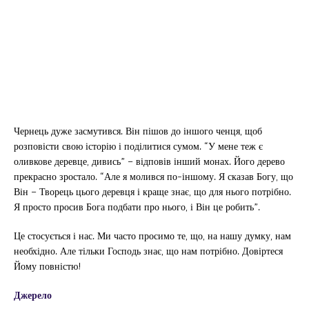
Чернець дуже засмутився. Він пішов до іншого ченця, щоб
розповісти свою історію і поділитися сумом. “У мене теж є
оливкове деревце, дивись” – відповів інший монах. Його дерево
прекрасно зростало. “Але я молився по-іншому. Я сказав Богу, що
Він – Творець цього деревця і краще знає, що для нього потрібно.
Я просто просив Бога подбати про нього, і Він це робить”.
Це стосується і нас. Ми часто просимо те, що, на нашу думку, нам
необхідно. Але тільки Господь знає, що нам потрібно. Довіртеся
Йому повністю!
Джерело