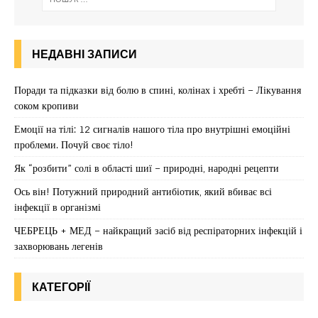
НЕДАВНІ ЗАПИСИ
Поради та підказки від болю в спині, колінах і хребті – Лікування
соком кропиви
Емоції на тілі: 12 сигналів нашого тіла про внутрішні емоційні
проблеми. Почуй своє тіло!
Як “розбити” солі в області шиї – природні, народні рецепти
Ось він! Потужний природний антибіотик, який вбиває всі
інфекції в організмі
ЧЕБРЕЦЬ + МЕД – найкращий засіб від респіраторних інфекцій і
захворювань легенів
КАТЕГОРІЇ