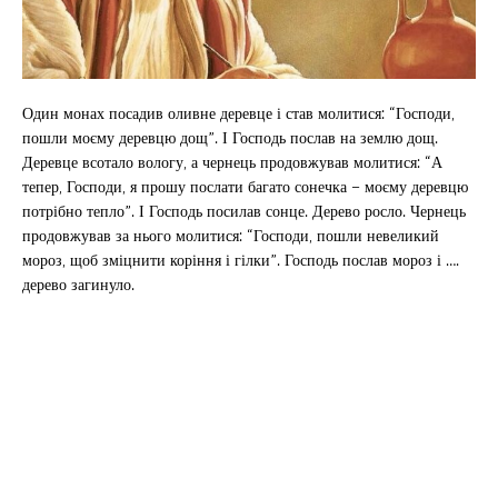
Один монах посадив оливне деревце і став молитися: “Господи,
пошли моєму деревцю дощ”. І Господь послав на землю дощ.
Деревце всотало вологу, а чернець продовжував молитися: “А
тепер, Господи, я прошу послати багато сонечка – моєму деревцю
потрібно тепло”. І Господь посилав сонце. Дерево росло. Чернець
продовжував за нього молитися: “Господи, пошли невеликий
мороз, щоб зміцнити коріння і гілки”. Господь послав мороз і ….
дерево загинуло.