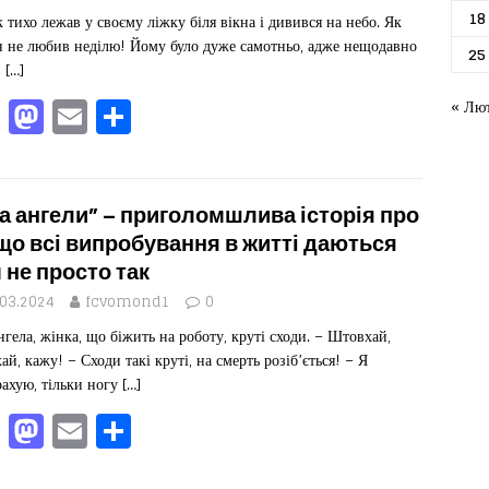
o
o
я
18
к тихо лежав у своєму ліжку біля вікна і дивився на небо. Як
o
n
н не любив неділю! Йому було дуже самотньо, адже нещодавно
25
k
в
[…]
F
M
E
П
« Лю
a
a
m
од
c
st
ai
іл
e
o
l
ит
а ангели” – приголомшлива історія про
b
d
ис
 що всі випробування в житті даються
 не просто так
o
o
я
.03.2024
fcvomond1
0
o
n
нгела, жінка, що біжить на роботу, круті сходи. – Штовхай,
k
ай, кажу! – Сходи такі круті, на смерть розіб’ється! – Я
рахую, тільки ногу
[…]
F
M
E
П
a
a
m
од