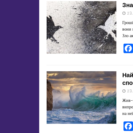
Зна
23
Гроші
вони 
Зло а
Най
спо
23
Жив-б
випро
на не