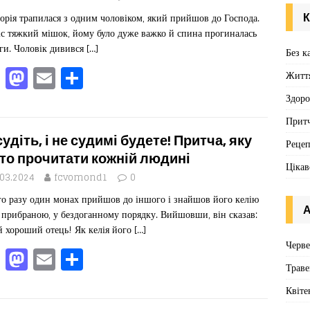
o
n
К
торія трапилася з одним чоловіком, який прийшов до Господа.
k
іс тяжкий мішок, йому було дуже важко й спина прогиналась
аги. Чоловік дивився
[…]
Без к
F
M
E
П
Житт
a
a
m
од
Здоро
c
st
ai
іл
Притч
e
o
l
ит
судіть, і не судимі будете! Притча, яку
Реце
b
d
ис
то прочитати кожній людині
Цікав
o
o
я
.03.2024
fcvomond1
0
о разу один монах прийшов до іншого і знайшов його келію
o
n
А
 прибраною, у бездоганному порядку. Вийшовши, він сказав:
k
 хороший отець! Як келія його
[…]
Черв
F
M
E
П
Траве
a
a
m
од
Квіте
c
st
ai
іл