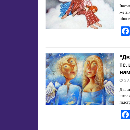
Іваси
же ві
пішо
“Дв
те,
нам
23
Два а
штовх
підст