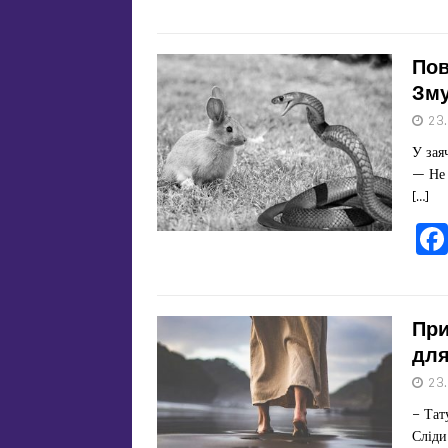
Пов
Зму
23
У зая
— Не 
[…]
При
для
23
– Тат
Сліди