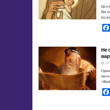
Ця іс
Він н
від в
Не 
вар
23
Одног
чисто
«Який