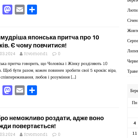
k
F
M
E
П
Люти
a
a
m
од
Січен
c
st
ai
іл
Жовт
e
o
l
ит
мудріша японська притча про 10
Серп
b
d
ис
ків. Є чому повчитися!
Липе
o
o
я
.03.2024
fcvomond1
0
Черв
ька притча говорить, що Чоловіка і Жінку розділяють 10
o
n
в. Щоб бути разом, кожен повинен зробити свої 5 кроків: віра,
Траве
k
, співпереживання, любов і розуміння
[…]
F
M
E
П
Бер
a
a
m
од
Пн
c
st
ai
іл
e
o
l
ит
ро неможливо роздати, адже воно
4
b
d
ис
жди повертається!
11
.03.2024
fcvomond1
0