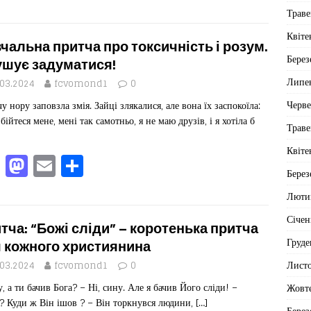
a
a
m
од
Траве
c
st
ai
іл
Квіте
e
o
l
ит
чальна притча про токсичність і розум.
Берез
b
d
ис
шує задуматися!
Липе
o
o
я
.03.2024
fcvomond1
0
Черв
чу нору заповзла змія. Зайці злякалися, але вона їх заспокоїла:
o
n
бійтеся мене, мені так самотньо, я не маю друзів, і я хотіла б
Траве
k
Квіте
F
M
E
П
Берез
a
a
m
од
Люти
c
st
ai
іл
Січен
e
o
l
ит
тча: “Божі сліди” – коротенька притча
Груде
b
d
ис
 кожного християнина
Лист
o
o
я
.03.2024
fcvomond1
0
у, а ти бачив Бога? – Ні, сину. Але я бачив Його сліди! –
Жовт
o
n
? Куди ж Він ішов ? – Він торкнувся людини,
[…]
Берез