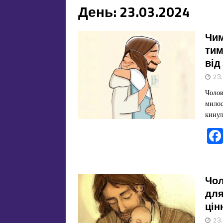
День:
23.03.2024
Чим
тим
від
23
Чолов
милос
кинул
Чол
для
цін
23