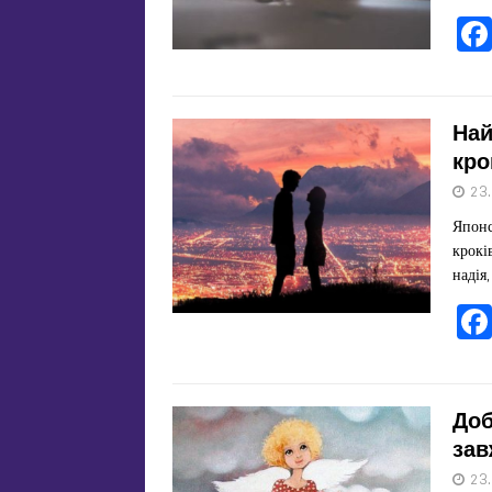
Най
кро
23
Японс
крокі
надія
Доб
зав
23