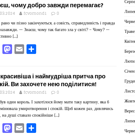
Серп
e
o
l
ит
єш, чому добро завжди перемагає?
Липе
b
d
ис
.03.2024
fcvomond1
0
Черв
o
o
я
 рано чи пізно закінчуються, а совість, справедливість і правда
назавжди. — Знаєш, чому так багато зла у світі? – Чому? —
o
n
Траве
ктивно
[…]
k
Квіте
F
M
E
П
Берез
a
a
m
од
Люти
c
st
ai
іл
Січен
e
o
l
ит
красивіша і наймудріша притча про
Груде
b
d
ис
кій. Ви захочете нею поділитися!
Лист
o
o
я
.03.2024
fcvomond1
0
Жовт
ув один король. І захотілося йому мати таку картину, яка б
o
n
мінювала умиротворення і спокій. Щоб кожен раз, дивлячись
Верес
k
ї, на душі ставало спокійніше
[…]
Липе
F
M
E
П
Черв