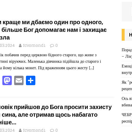
 краще ми дбаємо один про одного,
 більше Бог допомагає нам і захищає
 зла
.03.2024
fcvomond1
0
Порад
ік побачив перед церквою бідного старого, що живе з
– Лік
тині віруючих. Маленька дівчинка підійшла до старого і
Емоці
а йому кілька монет. Під враженням цього жесту
[…]
внутр
F
M
E
П
Як “р
a
a
m
од
рецеп
c
st
ai
іл
Ось в
e
o
l
ит
вбива
овік прийшов до Бога просити захисту
b
d
ис
 сина, але отримав щось набагато
ЧЕБР
респі
ніше…
o
o
я
.03.2024
fcvomond1
0