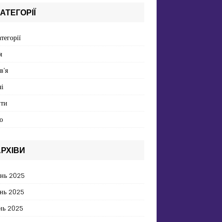
АТЕГОРІЇ
атегорії
я
в'я
і
пти
о
РХІВИ
ень 2025
нь 2025
нь 2025