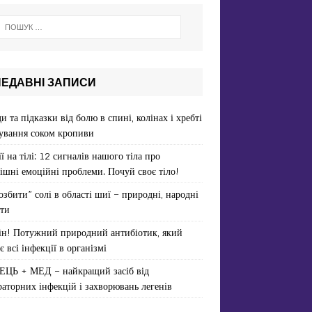
НЕДАВНІ ЗАПИСИ
и та підказки від болю в спині, колінах і хребті
ування соком кропиви
ї на тілі: 12 сигналів нашого тіла про
ішні емоційні проблеми. Почуй своє тіло!
озбити” солі в області шиї – природні, народні
ти
ін! Потужний природний антибіотик, який
є всі інфекції в організмі
ЕЦЬ + МЕД – найкращий засіб від
раторних інфекцій і захворювань легенів