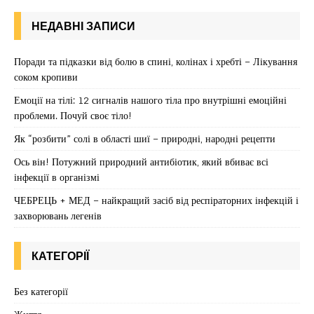
НЕДАВНІ ЗАПИСИ
Поради та підказки від болю в спині, колінах і хребті – Лікування
соком кропиви
Емоції на тілі: 12 сигналів нашого тіла про внутрішні емоційні
проблеми. Почуй своє тіло!
Як “розбити” солі в області шиї – природні, народні рецепти
Ось він! Потужний природний антибіотик, який вбиває всі
інфекції в організмі
ЧЕБРЕЦЬ + МЕД – найкращий засіб від респіраторних інфекцій і
захворювань легенів
КАТЕГОРІЇ
Без категорії