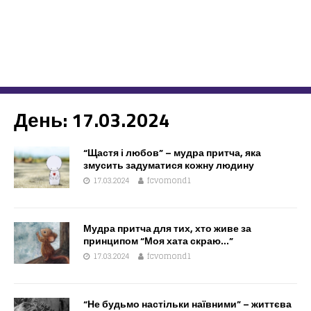
День:
17.03.2024
“Щастя і любов” – мудра притча, яка
змусить задуматися кожну людину
17.03.2024
fcvomond1
Мудра притча для тих, хто живе за
принципом “Моя хата скраю…”
17.03.2024
fcvomond1
“Не будьмо настільки наївними” – життєва