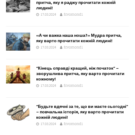
притча, яку я раджу прочитати кожній
людині!
17.03.2024
fcvomond1
«А чи важка наша ноша?» Мудра притча,
яку варто прочитати кожній людині!
17.03.2024
fcvomond1
“Кінець справді кращий, ніж початок” –
зворушлива притча, яку варто прочитати
кожному!
17.03.2024
fcvomond1
“Будьте вдячні за те, що ви маєте сьогодні”
– повчальна історія, яку варто прочитати
кожній людині!
17.03.2024
fcvomond1