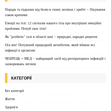
Поради та підказки від болю в спині, колінах і хребті – Лікування
соком кропиви
Емоції на тілі: 12 сигналів нашого тіла про внутрішні емоційні
проблеми. Почуй своє тіло!
Як “розбити” солі в області шиї – природні, народні рецепти
Ось він! Потужний природний антибіотик, який вбиває всі
інфекції в організмі
ЧЕБРЕЦЬ + МЕД – найкращий засіб від респіраторних інфекцій і
захворювань легенів
КАТЕГОРІЇ
Без категорії
Життя
Здоров'я