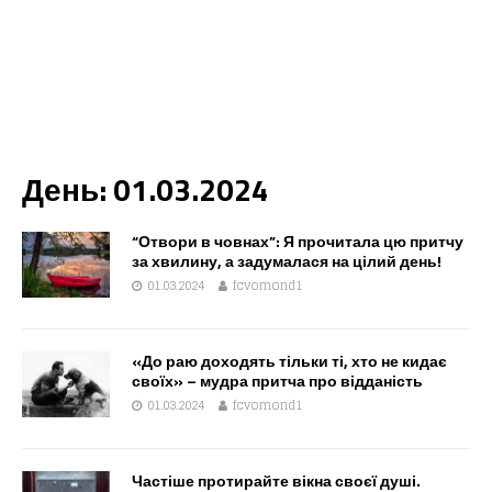
День:
01.03.2024
“Отвори в човнах”: Я прочитала цю притчу
за хвилину, а задумалася на цілий день!
01.03.2024
fcvomond1
«До раю доходять тільки ті, хто не кидає
своїх» – мудра притча про відданість
01.03.2024
fcvomond1
Частіше протирайте вікна своєї душі.