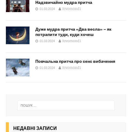
Надзвичайно мудра притча
01.03.2024
fcvomond1
Дуже мудра притча «Два весла» – як
потрапити туди, куди хочеш
01.03.2024
fcvomond1
Повчальна притча про сенс вибачення
01.03.2024
fcvomond1
НЕДАВНІ ЗАПИСИ