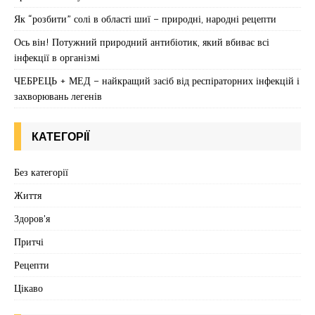
Як “розбити” солі в області шиї – природні, народні рецепти
Ось він! Потужний природний антибіотик, який вбиває всі
інфекції в організмі
ЧЕБРЕЦЬ + МЕД – найкращий засіб від респіраторних інфекцій і
захворювань легенів
КАТЕГОРІЇ
Без категорії
Життя
Здоров'я
Притчі
Рецепти
Цікаво