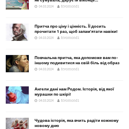
04.03.2024
fcvomond1
Притча про ціну і цінність. Її досить
прочитати 1 раз, щоб запам’ятати навіки!
04.03.2024
fcvomond1
Повчальна притча, яка допоможе вам по-
іншому подивитися на свій біль від образ
04.03.2024
fcvomond1
Ангели дані нам Родом. Історія, від якої
мурашки по шкірі!
04.03.2024
fcvomond1
Чудова історія, яка вчить радіти кожному
новому дню