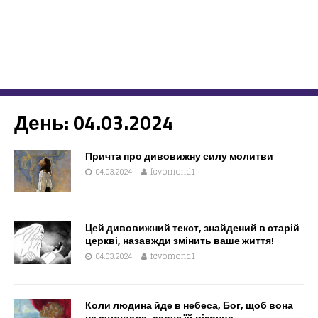
День:
04.03.2024
Причта про дивовижну силу молитви
04.03.2024
fcvomond1
Цей дивовижний текст, знайдений в старій
церкві, назавжди змінить ваше життя!
04.03.2024
fcvomond1
Коли людина йде в небеса, Бог, щоб вона
не сумувала, дарує їй віконце…