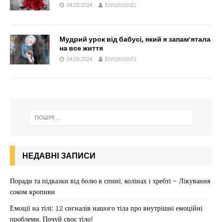
04.03.2024
fcvomond1
Мудрий урок від бабусі, який я запам’ятала
на все життя
04.03.2024
fcvomond1
НЕДАВНІ ЗАПИСИ
Поради та підказки від болю в спині, колінах і хребті – Лікування
соком кропиви
Емоції на тілі: 12 сигналів нашого тіла про внутрішні емоційні
проблеми. Почуй своє тіло!