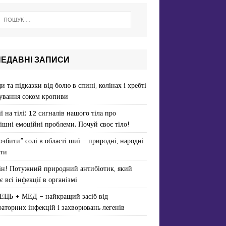
НЕДАВНІ ЗАПИСИ
и та підказки від болю в спині, колінах і хребті
ування соком кропиви
ї на тілі: 12 сигналів нашого тіла про
ішні емоційні проблеми. Почуй своє тіло!
озбити” солі в області шиї – природні, народні
ти
ін! Потужний природний антибіотик, який
є всі інфекції в організмі
ЕЦЬ + МЕД – найкращий засіб від
раторних інфекцій і захворювань легенів