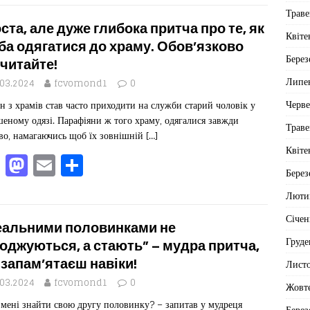
c
st
ai
іл
Траве
e
o
l
ит
ста, але дуже глибока притча про те, як
Квіте
b
d
ис
ба одягатися до храму. Обов’язково
Берез
читайте!
o
o
я
Липе
.03.2024
fcvomond1
0
o
n
Черв
н з храмів став часто приходити на служби старий чоловік у
k
еному одязі. Парафіяни ж того храму, одягалися завжди
Траве
во, намагаючись щоб їх зовнішній
[…]
Квіте
F
M
E
П
Берез
a
a
m
од
Люти
c
st
ai
іл
Січен
e
o
l
ит
еальними половинками не
Груде
b
d
ис
оджуються, а стають” – мудра притча,
 запам’ятаєш навіки!
Лист
o
o
я
.03.2024
fcvomond1
0
Жовт
o
n
мені знайти свою другу половинку? – запитав у мудреця
Берез