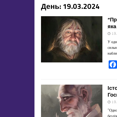
День:
19.03.2024
“Пр
яка
19
У одн
сильн
набли
Іст
Гос
19
“Одно
безлі