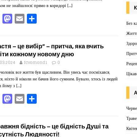
k
ьом не знайшлося; прямо в коридорі
[…]
К
F
M
E
П
Без к
a
a
m
од
Житт
c
st
ai
іл
e
o
l
ит
Здоро
стя – це вибір” – притча, яка вчить
b
d
ис
іти кожному новому дню
Притч
o
o
я
.03.2024
fcvomond1
0
Реце
чоловік все життя був щасливим. Він увесь час посміхався,
o
n
Цікав
ся, ніхто й ніколи не бачив його сумним. Бувало, хтось із людей
k
в йому з
[…]
А
F
M
E
П
a
a
m
од
Черв
c
st
ai
іл
Траве
e
o
l
ит
авжня бідність – це бідність Душі та
Квіте
сутність Людяності!