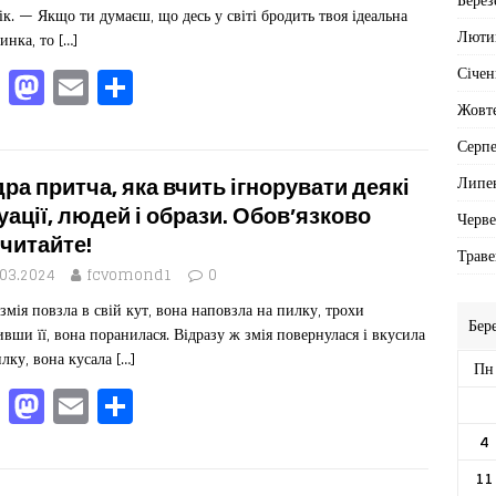
k
ік. — Якщо ти думаєш, що десь у світі бродить твоя ідеальна
Люти
инка, то
[…]
F
M
E
П
Січен
a
a
m
од
Жовт
c
st
ai
іл
Серп
e
o
l
ит
Липе
ра притча, яка вчить ігнорувати деякі
b
d
ис
уації, людей і образи. Обов’язково
Черв
читайте!
o
o
я
Траве
.03.2024
fcvomond1
0
o
n
змія повзла в свій кут, вона наповзла на пилку, трохи
k
Бер
ивши її, вона поранилася. Відразу ж змія повернулася і вкусила
лку, вона кусала
[…]
Пн
F
M
E
П
a
a
m
од
4
c
st
ai
іл
11