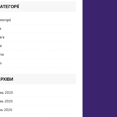
АТЕГОРІЇ
атегорії
я
в'я
і
пти
о
РХІВИ
ень 2025
нь 2025
нь 2025