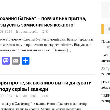
охання батька” – повчальна притча,
 змусить замислитися кожного!
.03.2024
fcvomond1
0
ого віруючого чоловіка був невіруючий син. Батько переживав
Порад
о, але ніяк не міг прищепити юнаку релігійність. Відчуваючи
– Лік
ження смерті, він покликав сина: – Виконай
[…]
Емоці
F
M
E
П
внутр
a
a
m
од
Як “р
c
st
ai
іл
рецеп
e
o
l
ит
Ось в
орія про те, як важливо вміти дякувати
вбива
b
d
ис
поду скрізь і завжди
ЧЕБР
o
o
я
.03.2024
fcvomond1
0
респі
го разу в Олександрії в велике свято з’їхалося в монастир
o
n
ч жебраків, калік та убогих. Місця, де можна переспати,