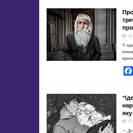
Про
тре
про
19
У оди
понош
краси
“Ід
нар
яку
19
— Де 