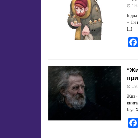
19
Бідна
– Ти 
[…]
“Жи
при
19
Жив-б
книга
Ісус 