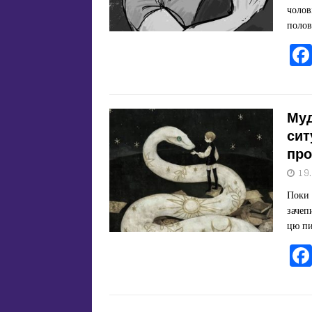
чолов
полов
Муд
сит
про
19
Поки 
зачеп
цю пи