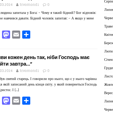
b
d
ис
Серп
o
o
я
.03.2024
fcvomond1
0
Липе
 людина запитала у Бога: – Чому я такий бідний? Бог відповів:
o
n
Черв
не навчився давати. Бідний чоловік запитав: – А якщо у мене
k
Траве
F
M
E
П
Квіте
a
a
m
од
Берез
c
st
ai
іл
Люти
e
o
l
ит
ви кожен день так, ніби Господь має
Січен
b
d
ис
йти завтра…”
Груде
o
o
я
.03.2024
fcvomond1
0
Лист
ув святий старець. І говорили про нього, що є у нього чарівна
o
n
,в якій записаний день кінця світу, у який повернеться Господь
Жовт
k
Христос. І
[…]
Верес
F
M
E
П
Липе
a
a
m
од
Черв