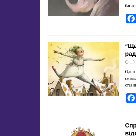
багат
“Ща
рад
19
Один 
сміяв
стави
Спр
від