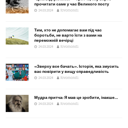
прочитати саме у час Великого посту
24.03.2024
fcvomond1
Тим, хто не допомагає вам під час
боротьби, не варто їсти з вами на
переможній вечірці
24.03.2024
fcvomond1
«Зверху все бачать». Історія, яка змусить
вас повірити у вищу справедливість
24.03.2024
fcvomond1
Мудра притча: Я мав це зробити, інакше…
24.03.2024
fcvomond1