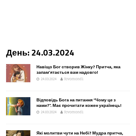
День:
24.03.2024
Навіщо Бог створив Жінку? Притча, яка
запам’ятається вам надовго!
24.03.2024
fcvomond1
Відповідь Бога на питання “Чому це з
нами?”. Має прочитати кожен українець!
24.03.2024
fcvomond1
Які молитви чути на Небі? Мудра притча,