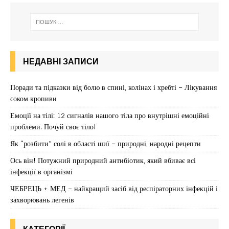
НЕДАВНІ ЗАПИСИ
Поради та підказки від болю в спині, колінах і хребті – Лікування
соком кропиви
Емоції на тілі: 12 сигналів нашого тіла про внутрішні емоційні
проблеми. Почуй своє тіло!
Як “розбити” солі в області шиї – природні, народні рецепти
Ось він! Потужний природний антибіотик, який вбиває всі
інфекції в організмі
ЧЕБРЕЦЬ + МЕД – найкращий засіб від респіраторних інфекцій і
захворювань легенів
КАТЕГОРІЇ