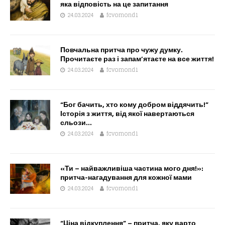
яка відповість на це запитання
24.03.2024
fcvomond1
Повчальна притча про чужу думку.
Прочитаєте раз і запам’ятаєте на все життя!
24.03.2024
fcvomond1
“Бог бачить, хто кому добром віддячить!”
Історія з життя, від якої навертаються
сльози…
24.03.2024
fcvomond1
«Ти – найважливіша частина мого дня!»:
притча-нагадування для кожної мами
24.03.2024
fcvomond1
“Ціна відкуплення” – притча, яку варто