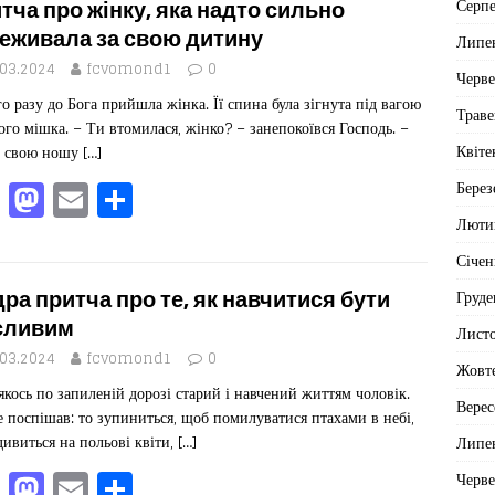
e
o
l
ит
Серп
тча про жінку, яка надто сильно
b
d
ис
еживала за свою дитину
Липе
o
o
я
.03.2024
fcvomond1
0
Черв
о разу до Бога прийшла жінка. Її спина була зігнута під вагою
o
n
Траве
ого мішка. – Ти втомилася, жінко? – занепокоївся Господь. –
k
Квіте
и свою ношу
[…]
F
M
E
П
Берез
a
a
m
од
Люти
c
st
ai
іл
Січен
e
o
l
ит
ра притча про те, як навчитися бути
Груде
b
d
ис
сливим
Лист
o
o
я
.03.2024
fcvomond1
0
Жовт
якось по запиленій дорозі старий і навчений життям чоловік.
o
n
Верес
е поспішав: то зупиниться, щоб помилуватися птахами в небі,
k
дивиться на польові квіти,
[…]
Липе
F
M
E
П
Черв