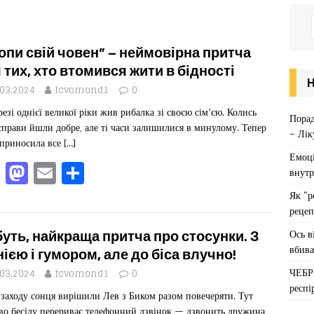
опи свій човен” – неймовірна притча
 тих, хто втомився жити в бідності
.03.2024
fcvomond1
0
резі однієї великої ріки жив рибалка зі своєю сім’єю. Колись
Порад
справи йшли добре, але ті часи залишилися в минулому. Тепер
– Лік
 приносила все
[…]
Емоці
F
M
E
П
внутр
a
a
m
од
Як “р
c
st
ai
іл
рецеп
e
o
l
ит
Ось в
уть, найкраща притча про стосунки. З
вбива
b
d
ис
нією і гумором, але до біса влучно!
ЧЕБР
o
o
я
.03.2024
fcvomond1
0
респі
 заходу сонця вирішили Лев з Биком разом повечеряти. Тут
o
n
во бесіду перериває телефонний дзвінок — дзвонить дружина