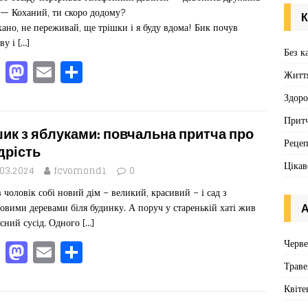
k
 — Коханий, ти скоро додому?
К
ано, не переживай, ще трішки і я буду вдома! Бик почув
ву і
[…]
Без к
F
M
E
П
Житт
a
a
m
од
Здоро
c
st
ai
іл
Притч
e
o
l
ит
ик з яблуками: повчальна притча про
Реце
b
d
ис
дрість
Цікав
o
o
я
.03.2024
fcvomond1
0
 чоловік собі новий дім – великий, красивий – і сад з
o
n
овими деревами біля будинку. А поруч у старенькій хаті жив
А
k
існий сусід. Одного
[…]
F
M
E
П
Черв
a
a
m
од
Траве
c
st
ai
іл
Квіте