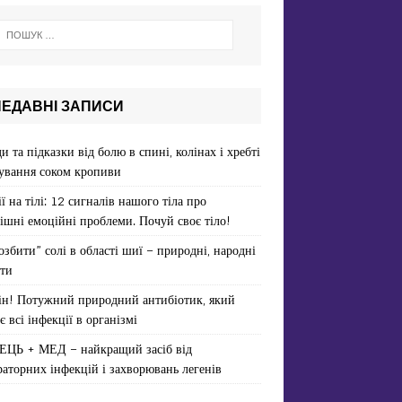
НЕДАВНІ ЗАПИСИ
и та підказки від болю в спині, колінах і хребті
ування соком кропиви
ї на тілі: 12 сигналів нашого тіла про
ішні емоційні проблеми. Почуй своє тіло!
озбити” солі в області шиї – природні, народні
ти
ін! Потужний природний антибіотик, який
є всі інфекції в організмі
ЕЦЬ + МЕД – найкращий засіб від
раторних інфекцій і захворювань легенів