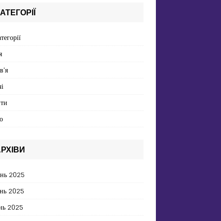
АТЕГОРІЇ
атегорії
я
в'я
і
пти
о
РХІВИ
ень 2025
нь 2025
нь 2025