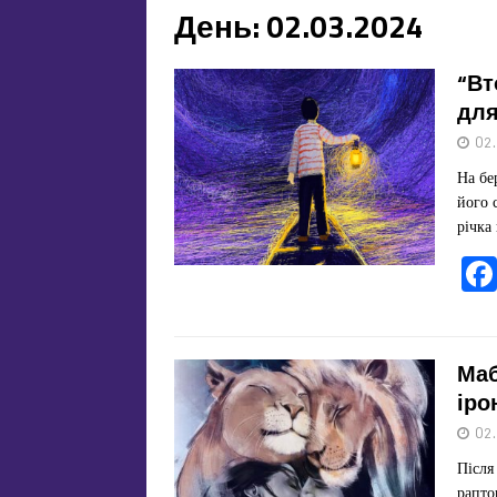
День:
02.03.2024
“Вт
для
02
На бе
його 
річка
Маб
іро
02
Після
рапто