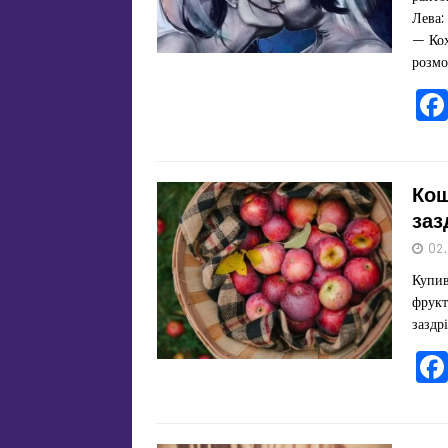
Лева:
— Кох
розмо
Кош
заз
02
Купив
фрукт
заздр