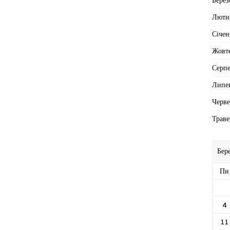
Люти
Січен
Жовт
Серп
Липе
Черв
Траве
Бер
Пн
4
11