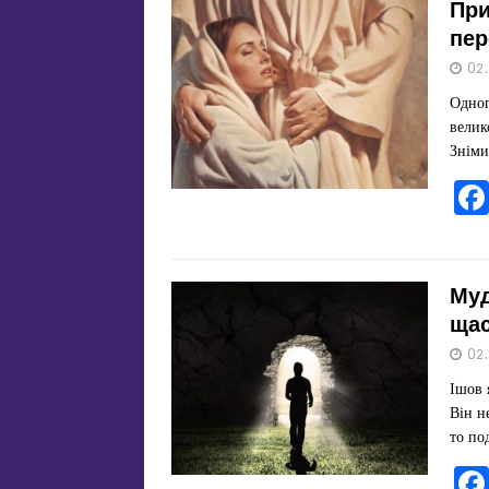
При
пер
02
Одног
велик
Знім
Муд
ща
02
Ішов 
Він н
то по