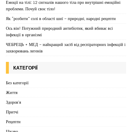
Емоції на тілі: 12 сигналів нашого тіла про внутрішні емоційні
проблеми. Почуй своє тіло!
Як “розбити” солі в області шиї – природні, народні рецепти
Ось він! Потужний природний антибіотик, який вбиває всі
інфекції в організмі
ЧЕБРЕЦЬ + МЕД – найкращий засіб від респіраторних інфекцій і
захворювань легенів
КАТЕГОРІЇ
Без категорії
Життя
Здоров'я
Притчі
Рецепти
Цікаво