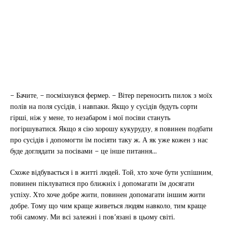
– Бачите, – посміхнувся фермер. – Вітер переносить пилок з моїх
полів на поля сусідів, і навпаки. Якщо у сусідів будуть сорти
гірші, ніж у мене, то незабаром і мої посіви стануть
погіршуватися. Якщо я сію хорошу кукурудзу, я повинен подбати
про сусідів і допомогти їм посіяти таку ж. А як уже кожен з нас
буде доглядати за посівами – це інше питання…
Схоже відбувається і в житті людей. Той, хто хоче бути успішним,
повинен піклуватися про ближніх і допомагати їм досягати
успіху. Хто хоче добре жити, повинен допомагати іншим жити
добре. Тому що чим краще живеться людям навколо, тим краще
тобі самому. Ми всі залежні і пов’язані в цьому світі.