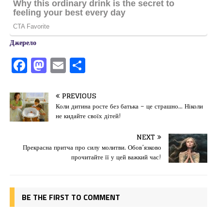
Джерело
F
M
E
П
a
a
m
од
c
st
ai
іл
PREVIOUS
e
o
l
и
Коли дитина росте без батька – це страшно… Ніколи
не кидайте своїх дітей!
b
d
т
o
o
ис
NEXT
Прекрасна притча про силу молитви. Обов’язково
o
n
я
прочитайте її у цей важкий час!
k
BE THE FIRST TO COMMENT