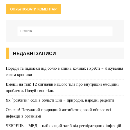
НЕДАВНІ ЗАПИСИ
Поради та підказки від болю в спині, колінах і хребті – Лікування
соком кропиви
Емоції на тілі: 12 сигналів нашого тіла про внутрішні емоційні
проблеми. Почуй своє тіло!
Як “розбити” солі в області шиї – природні, народні рецепти
Ось він! Потужний природний антибіотик, який вбиває всі
інфекції в організмі
ЧЕБРЕЦЬ + МЕД – найкращий засіб від респіраторних інфекцій і