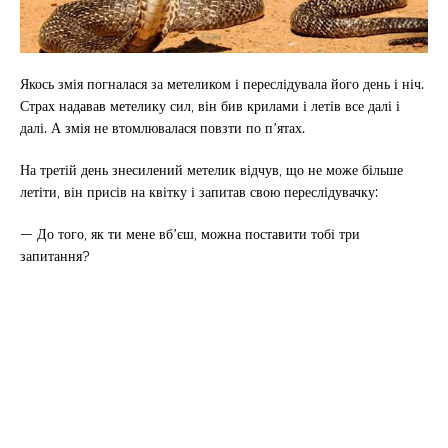
Якось змія погналася за метеликом і переслідувала його день і ніч.
Страх надавав метелику сил, він бив крилами і летів все далі і
далі. А змія не втомлювалася повзти по п’ятах.
На третій день знесилений метелик відчув, що не може більше
летіти, він присів на квітку і запитав свою переслідувачку:
— До того, як ти мене вб’єш, можна поставити тобі три
запитання?