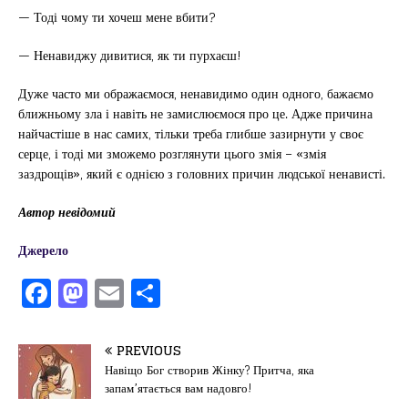
— Тоді чому ти хочеш мене вбити?
— Ненавиджу дивитися, як ти пурхаєш!
Дуже часто ми ображаємося, ненавидимо один одного, бажаємо
ближньому зла і навіть не замислюємося про це. Адже причина
найчастіше в нас самих, тільки треба глибше зазирнути у своє
серце, і тоді ми зможемо розглянути цього змія – «змія
заздрощів», який є однією з головних причин людської ненависті.
Автор невідомий
Джерело
F
M
E
П
a
a
m
од
c
st
ai
іл
PREVIOUS
e
o
l
и
Навіщо Бог створив Жінку? Притча, яка
запам’ятається вам надовго!