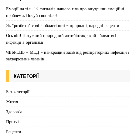
Емоції на тілі: 12 сигналів нашого тіла про внутрішні емоційні
проблеми. Почуй своє тіло!
Як “розбити” солі в області шиї – природні, народні рецепти
Ось він! Потужний природний антибіотик, який вбиває всі
інфекції в організмі
ЧЕБРЕЦЬ + МЕД – найкращий засіб від респіраторних інфекцій і
захворювань легенів
КАТЕГОРІЇ
Без категорії
Життя
Здоров'я
Притчі
Рецепти