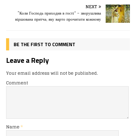
b
d
т
o
o
ис
NEXT
“Коли Господь приходив в гості” – зворушлива
o
n
я
віршована притча, яку варто прочитати кожному
k
BE THE FIRST TO COMMENT
Leave a Reply
Your email address will not be published.
Comment
Name
*