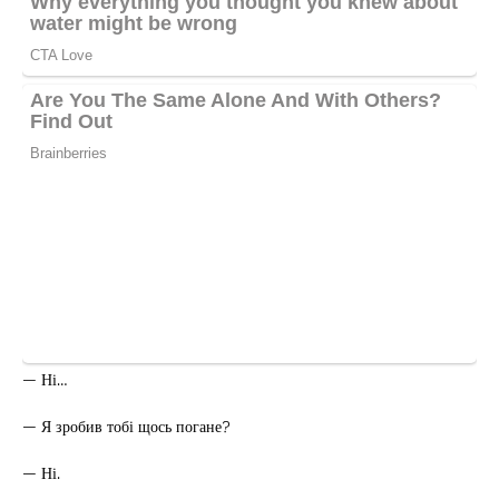
— Ні…
— Я зробив тобі щось погане?
— Ні.