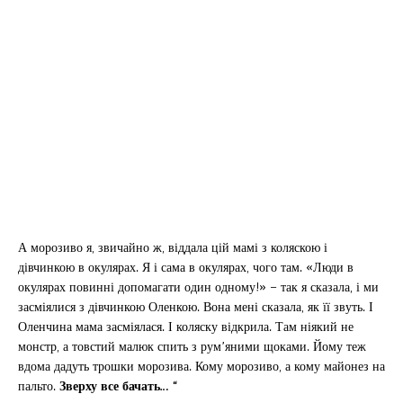
А морозиво я, звичайно ж, віддала цій мамі з коляскою і
дівчинкою в окулярах. Я і сама в окулярах, чого там. «Люди в
окулярах повинні допомагати один одному!» – так я сказала, і ми
засміялися з дівчинкою Оленкою. Вона мені сказала, як її звуть. І
Оленчина мама засміялася. І коляску відкрила. Там ніякий не
монстр, а товстий малюк спить з рум’яними щоками. Йому теж
вдома дадуть трошки морозива. Кому морозиво, а кому майонез на
пальто.
Зверху все бачать… “