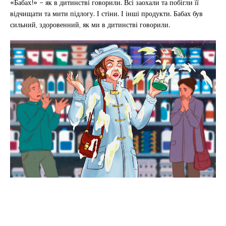
«Бабах!» – як в дитинстві говорили. Всі заохали та побігли її
відчищати та мити підлогу. І стіни. І інші продукти. Бабах був
сильний, здоровенний, як ми в дитинстві говорили.