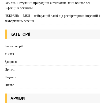
Ось він! Потужний природний антибіотик, який вбиває всі
інфекції в організмі
ЧЕБРЕЦЬ + МЕД – найкращий засіб від респіраторних інфекцій і
захворювань легенів
КАТЕГОРІЇ
Без категорії
Життя
Здоров'я
Притчі
Рецепти
Цікаво
АРХІВИ