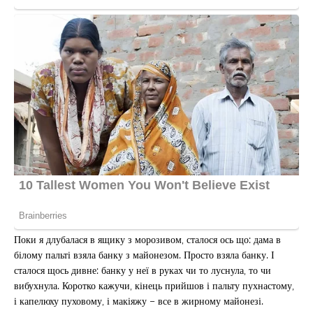
Поки я длубалася в ящику з морозивом, сталося ось що: дама в
білому пальті взяла банку з майонезом. Просто взяла банку. І
сталося щось дивне: банку у неї в руках чи то луснула, то чи
вибухнула. Коротко кажучи, кінець прийшов і пальту пухнастому,
і капелюху пуховому, і макіяжу – все в жирному майонезі.