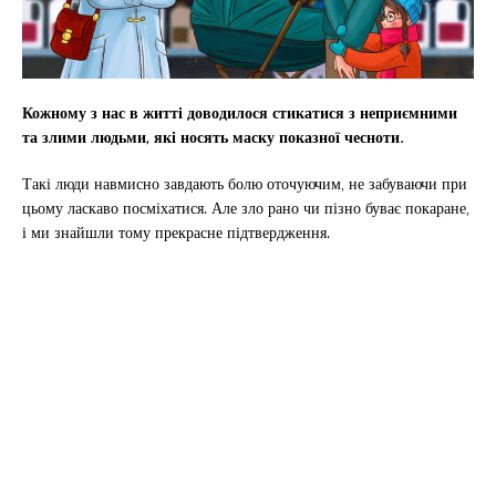
Кожному з нас в житті доводилося стикатися з неприємними
та злими людьми, які носять маску показної чесноти.
Такі люди навмисно завдають болю оточуючим, не забуваючи при
цьому ласкаво посміхатися. Але зло рано чи пізно буває покаране,
і ми знайшли тому прекрасне підтвердження.