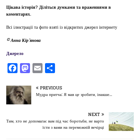
Цікава історія? Діліться думками та враженнями в
коментарях.
Всі ілюстрації та фото взяті із відкритих джерел інтернету
© Анна Кір’янова
Джерело
F
M
E
П
a
a
m
од
c
st
ai
іл
PREVIOUS
e
o
l
и
Мудра притча: Я мав це зробити, інакше…
b
d
т
o
o
ис
NEXT
Тим, хто не допомагає вам під час боротьби, не варто
o
n
я
їсти з вами на переможній вечірці
k