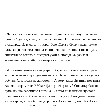
«Дама в білому пухнастомі пальто мучила іншу даму. Навіть не
даму, а бідно одягнену жінку з коляскою. І з маленькою дівчинкою
в окулярах. Це в магазині зараз було. Дама в білому пальті дуже
ласкаво розмовляла; вона лагідно ставила питання. І погойдувала
співчутливо головою, вислуховуючи відповіді. Як учитель
молодших класів. Або психіатр на експертизі.
«Чому ваша дівчинка в окулярах? Ах, вона погано бачить, треба
ж! Так, помітно, що одне око косить. Це вам операцію доведеться
робити. Хоча може не допомогти. А чому ваша дівчинка мовчить?
Ах, вона соромиться? Може бути, у неї аутизм? Спочатку батьки
думають, що соромиться дитина. А потім виявляється, що вона
психічно хвора. А ким ваш чоловік працює? Двох дітей важко
зараз утримувати. Одні окуляри он скільки коштують! А скільки