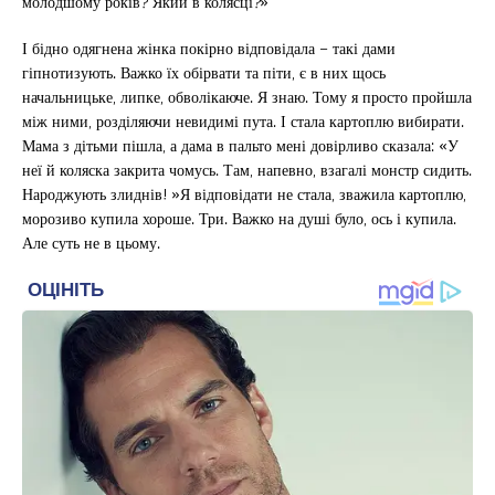
молодшому років? Який в колясці?»
І бідно одягнена жінка покірно відповідала – такі дами
гіпнотизують. Важко їх обірвати та піти, є в них щось
начальницьке, липке, обволікаюче. Я знаю. Тому я просто пройшла
між ними, розділяючи невидимі пута. І стала картоплю вибирати.
Мама з дітьми пішла, а дама в пальто мені довірливо сказала: «У
неї й коляска закрита чомусь. Там, напевно, взагалі монстр сидить.
Народжують злиднів! »Я відповідати не стала, зважила картоплю,
морозиво купила хороше. Три. Важко на душі було, ось і купила.
Але суть не в цьому.