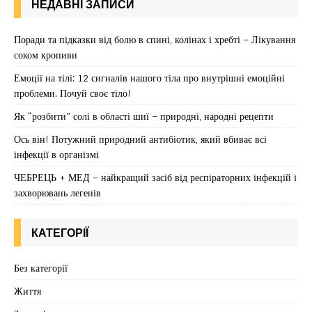
НЕДАВНІ ЗАПИСИ
Поради та підказки від болю в спині, колінах і хребті – Лікування
соком кропиви
Емоції на тілі: 12 сигналів нашого тіла про внутрішні емоційні
проблеми. Почуй своє тіло!
Як “розбити” солі в області шиї – природні, народні рецепти
Ось він! Потужний природний антибіотик, який вбиває всі
інфекції в організмі
ЧЕБРЕЦЬ + МЕД – найкращий засіб від респіраторних інфекцій і
захворювань легенів
КАТЕГОРІЇ
Без категорії
Життя