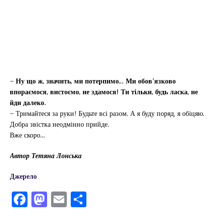
–
Ну що ж, значить, ми потерпимо… Ми обов’язково
впораємося, вистоємо, не здамося! Ти тільки, будь ласка, не
йди далеко.
– Тримайтеся за руки! Будьте всі разом. А я буду поряд, я обіцяю.
Добра звістка неодмінно прийде.
Вже скоро…
Автор Тетяна Лонська
Джерело
F
M
E
П
a
a
m
од