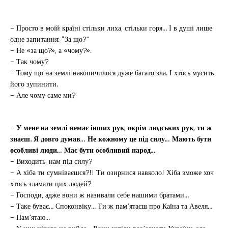
– Просто в моїй країні стільки лиха, стільки горя… І в душі лише
одне запитання: “За що?”
– Не «за що?», а «чому?».
– Так чому?
– Тому що на землі накопичилося дуже багато зла. І хтось мусить
його зупинити.
– Але чому саме ми?
–
У мене на землі немає інших рук, окрім людських рук, ти ж
знаєш. Я довго думав… Не кожному це під силу… Мають бути
особливі люди… Має бути особливий народ…
– Виходить, нам під силу?
– А хіба ти сумніваєшся?!! Ти озирнися навколо! Хіба зможе хоч
хтось зламати цих людей?
– Господи, адже вони ж називали себе нашими братами…
– Таке буває… Споконвіку… Ти ж пам’ятаєш про Каїна та Авеля…
– Пам’ятаю…