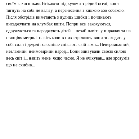
своїм захисникам. Втікаючи під кулями з рідної оселі, вони
тягнуть на собі не валізу, а перенесення з кішкою або собакою.
Після обстрілів виметають з вулиць шибки і починають
висаджувати на клумбах квіти. Попри все, закохуються,
одружуються та народжують дітей – нехай навіть у підвалах та на
станціях метро. І навіть коли в них стріляють, вони знаходять у
собі сили і дедалі голосніше співають свій гімн… Непереможний,
незламний, неймовірний народ… Вони здивували своєю силою
весь світ і… навіть мене, якщо чесно. Я не очікував… але зрозумів,
що не схибив…