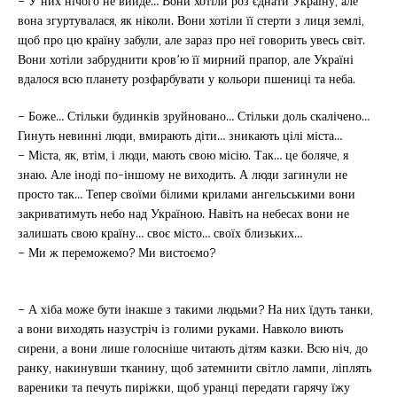
– У них нічого не вийде… Вони хотіли роз’єднати Україну, але
вона згуртувалася, як ніколи. Вони хотіли її стерти з лиця землі,
щоб про цю країну забули, але зараз про неї говорить увесь світ.
Вони хотіли забруднити кров’ю її мирний прапор, але Україні
вдалося всю планету розфарбувати у кольори пшениці та неба.
– Боже… Стільки будинків зруйновано… Стільки доль скалічено…
Гинуть невинні люди, вмирають діти… зникають цілі міста…
– Міста, як, втім, і люди, мають свою місію. Так… це боляче, я
знаю. Але іноді по-іншому не виходить. А люди загинули не
просто так… Тепер своїми білими крилами ангельськими вони
закриватимуть небо над Україною. Навіть на небесах вони не
залишать свою країну… своє місто… своїх близьких…
– Ми ж переможемо? Ми вистоємо?
– А хіба може бути інакше з такими людьми? На них їдуть танки,
а вони виходять назустріч із голими руками. Навколо виють
сирени, а вони лише голосніше читають дітям казки. Всю ніч, до
ранку, накинувши тканину, щоб затемнити світло лампи, ліплять
вареники та печуть пиріжки, щоб уранці передати гарячу їжу