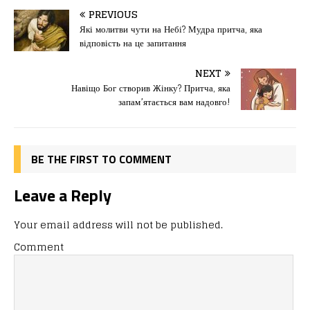
c
st
ai
іл
PREVIOUS
e
o
l
и
Які молитви чути на Небі? Мудра притча, яка
відповість на це запитання
b
d
т
o
o
ис
NEXT
Навіщо Бог створив Жінку? Притча, яка
o
n
я
запам’ятається вам надовго!
k
BE THE FIRST TO COMMENT
Leave a Reply
Your email address will not be published.
Comment