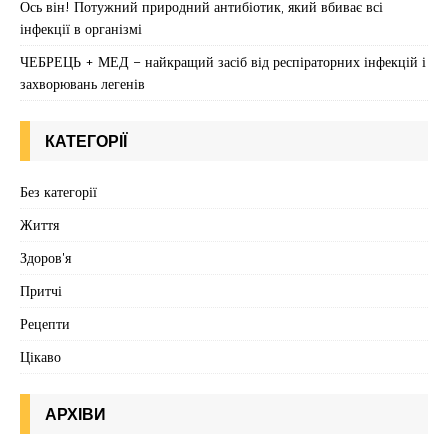
Ось він! Потужний природний антибіотик, який вбиває всі
інфекції в організмі
ЧЕБРЕЦЬ + МЕД – найкращий засіб від респіраторних інфекцій і
захворювань легенів
КАТЕГОРІЇ
Без категорії
Життя
Здоров'я
Притчі
Рецепти
Цікаво
АРХІВИ