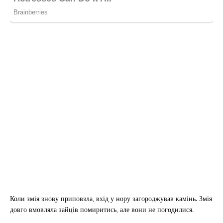
Коли змія знову приповзла, вхід у нору загороджував камінь. Змія
довго вмовляла зайців помиритись, але вони не погодилися.