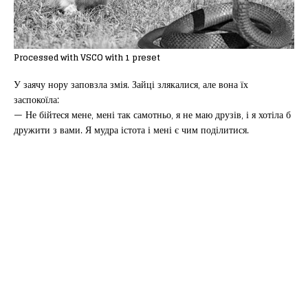
Processed with VSCO with 1 preset
У заячу нору заповзла змія. Зайці злякалися, але вона їх
заспокоїла:
— Не бійтеся мене, мені так самотньо, я не маю друзів, і я хотіла б
дружити з вами. Я мудра істота і мені є чим поділитися.