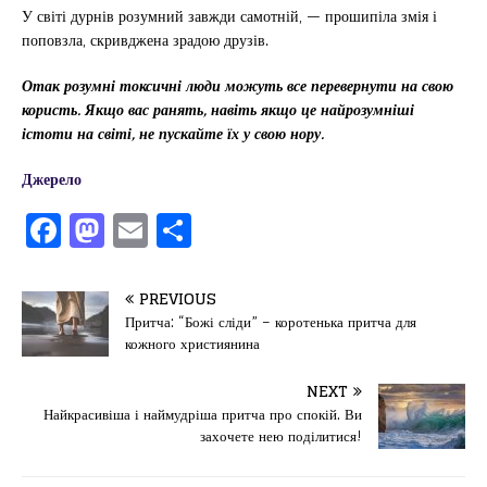
У світі дурнів розумний завжди самотній, — прошипіла змія і
поповзла, скривджена зрадою друзів.
Отак розумні токсичні люди можуть все перевернути на свою
користь. Якщо вас ранять, навіть якщо це найрозумніші
істоти на світі, не пускайте їх у свою нору.
Джерело
F
M
E
П
a
a
m
од
c
st
ai
іл
PREVIOUS
e
o
l
и
Притча: “Божі сліди” – коротенька притча для
кожного християнина
b
d
т
o
o
ис
NEXT
Найкрасивіша і наймудріша притча про спокій. Ви
o
n
я
захочете нею поділитися!
k