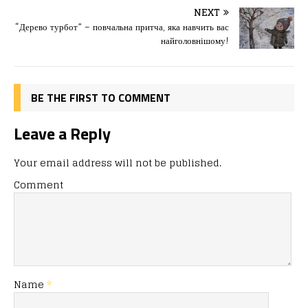
o
o
ис
NEXT
“Дерево турбот” – повчальна притча, яка навчить вас
o
n
я
найголовнішому!
k
BE THE FIRST TO COMMENT
Leave a Reply
Your email address will not be published.
Comment
Name
*