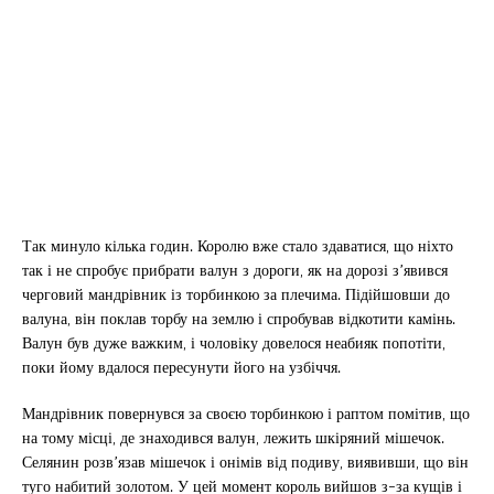
Так минуло кілька годин. Королю вже стало здаватися, що ніхто
так і не спробує прибрати валун з дороги, як на дорозі з’явився
черговий мандрівник із торбинкою за плечима. Підійшовши до
валуна, він поклав торбу на землю і спробував відкотити камінь.
Валун був дуже важким, і чоловіку довелося неабияк попотіти,
поки йому вдалося пересунути його на узбіччя.
Мандрівник повернувся за своєю торбинкою і раптом помітив, що
на тому місці, де знаходився валун, лежить шкіряний мішечок.
Селянин розв’язав мішечок і онімів від подиву, виявивши, що він
туго набитий золотом. У цей момент король вийшов з-за кущів і