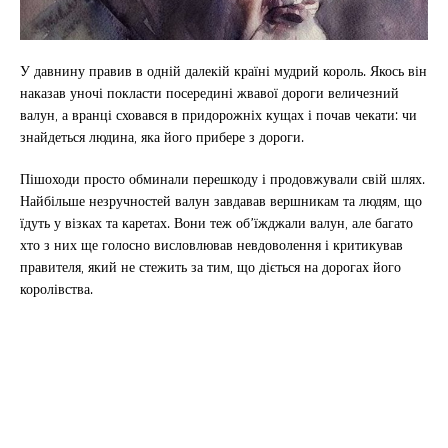
У давнину правив в одній далекій країні мудрий король. Якось він
наказав уночі покласти посередині жвавої дороги величезний
валун, а вранці сховався в придорожніх кущах і почав чекати: чи
знайдеться людина, яка його прибере з дороги.
Пішоходи просто обминали перешкоду і продовжували свій шлях.
Найбільше незручностей валун завдавав вершникам та людям, що
їдуть у візках та каретах. Вони теж об’їжджали валун, але багато
хто з них ще голосно висловлював невдоволення і критикував
правителя, який не стежить за тим, що діється на дорогах його
королівства.