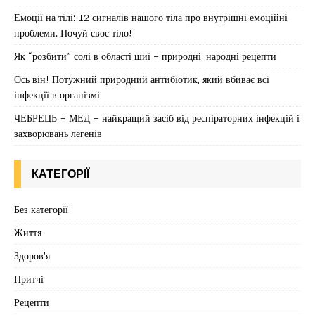
Емоції на тілі: 12 сигналів нашого тіла про внутрішні емоційні
проблеми. Почуй своє тіло!
Як “розбити” солі в області шиї – природні, народні рецепти
Ось він! Потужний природний антибіотик, який вбиває всі
інфекції в організмі
ЧЕБРЕЦЬ + МЕД – найкращий засіб від респіраторних інфекцій і
захворювань легенів
КАТЕГОРІЇ
Без категорії
Життя
Здоров'я
Притчі
Рецепти