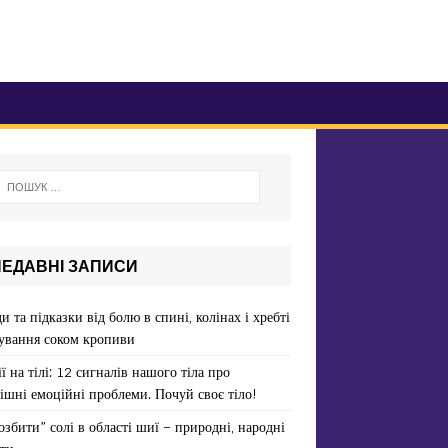
НЕДАВНІ ЗАПИСИ
и та підказки від болю в спині, колінах і хребті
ування соком кропиви
ї на тілі: 12 сигналів нашого тіла про
ішні емоційні проблеми. Почуй своє тіло!
озбити” солі в області шиї – природні, народні