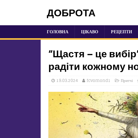
ДОБРОТА
ГОЛОВНА
ЦІКАВО
РЕЦЕПТИ
“Щастя – це вибір
радіти кожному н
19.03.2024
fcvomond1
Притчі