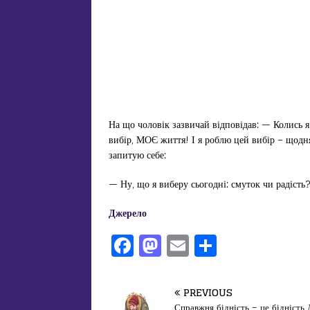
На що чоловік зазвичай відповідав: — Колись я
вибір, МОЄ життя! І я роблю цей вибір – щодня
запитую себе:
— Ну, що я виберу сьогодні: смуток чи радість?
Джерело
F
M
E
П
a
a
m
од
c
st
ai
іл
PREVIOUS
Справжня бідність – це бідність