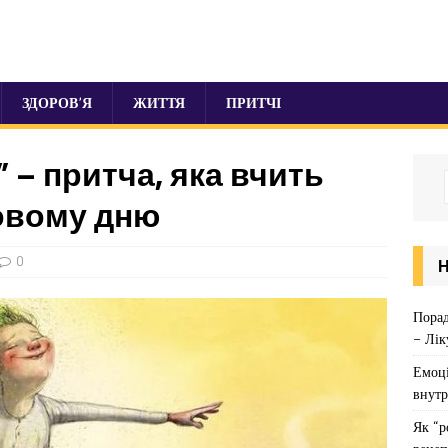
ЗДОРОВ’Я
ЖИТТЯ
ПРИТЧІ
” – притча, яка вчить
овому дню
0
Порад
– Лік
Емоці
внутр
Як “р