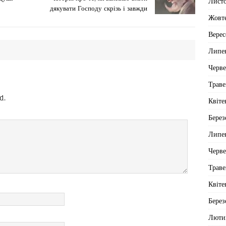
Лист
дякувати Господу скрізь і завжди
Жовт
Верес
Липе
Черв
Траве
d.
Квіте
Берез
Липе
Черв
Траве
Квіте
Берез
Люти