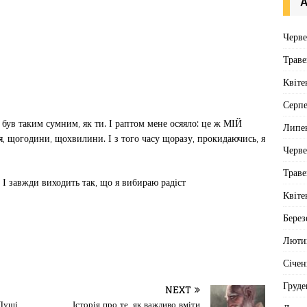
А
Черв
Траве
Квіте
Серп
 був таким сумним, як ти. І раптом мене осяяло: це ж МІЙ
Липе
, щогодини, щохвилини. І з того часу щоразу, прокидаючись, я
Черв
Траве
 І завжди виходить так, що я вибираю радіст
Квіте
Берез
Люти
Січен
Груде
NEXT
 Душі
Історія про те, як важливо вміти