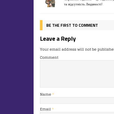
e
o
l
и
та відсутність Людяності!
b
d
т
o
o
ис
o
n
я
BE THE FIRST TO COMMENT
k
Leave a Reply
Your email address will not be publishe
Comment
Name
*
Email
*