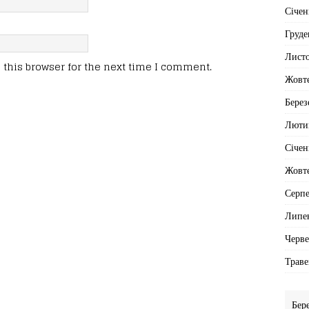
Січен
Груде
Лист
this browser for the next time I comment.
Жовт
Берез
Люти
Січен
Жовт
Серп
Липе
Черв
Траве
Бер