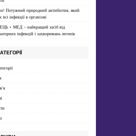
ти
ін! Потужний природний антибіотик, який
є всі інфекції в організмі
ЕЦЬ + МЕД – найкращий засіб від
раторних інфекцій і захворювань легенів
АТЕГОРІЇ
атегорії
я
в'я
і
пти
о