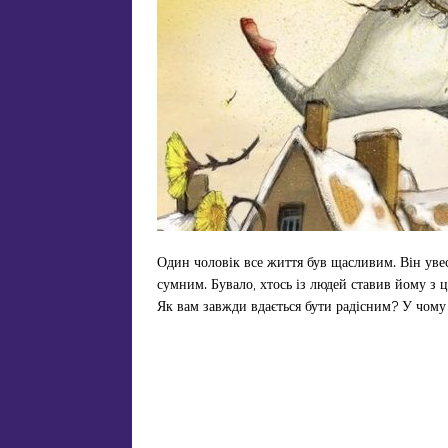
Один чоловік все життя був щасливим. Він увесь
сумним. Бувало, хтось із людей ставив йому з 
Як вам завжди вдається бути радісним? У чому