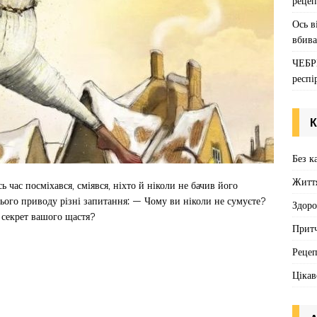
рецеп
Ось в
вбива
ЧЕБР
респі
К
Без к
Житт
 час посміхався, сміявся, ніхто й ніколи не бачив його
цього приводу різні запитання: — Чому ви ніколи не сумуєте?
Здоро
 секрет вашого щастя?
Притч
Реце
Цікав