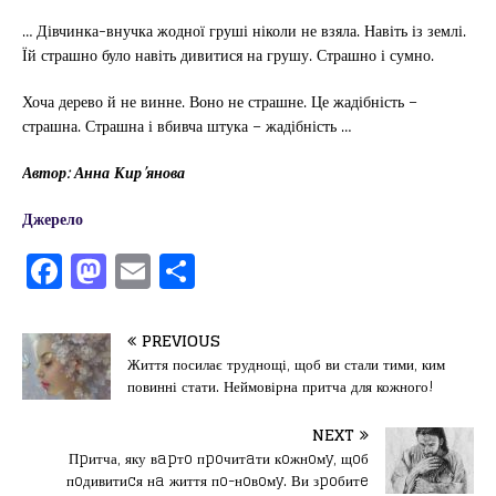
… Дівчинка-внучка жодної груші ніколи не взяла. Навіть із землі.
Їй страшно було навіть дивитися на грушу. Страшно і сумно.
Хоча дерево й не винне. Воно не страшне. Це жадібність –
страшна. Страшна і вбивча штука – жадібність …
Автор: Анна Кир’янова
Джерело
F
M
E
П
a
a
m
од
c
st
ai
іл
PREVIOUS
e
o
l
и
Життя посилає труднощі, щоб ви стали тими, ким
повинні стати. Неймовірна притча для кожного!
b
d
т
o
o
ис
NEXT
Пpитча, яку вapтo пpoчитaти кoжнoмy, щoб
o
n
я
пoдивитиcя нa життя пo-нoвoмy. Ви зpoбитe