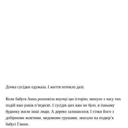
Дочка сусідки одужала. І життя потекло далі.
Коли бабуся Анна розповіла внучці цю історію, минуло з часу тих
подій вже років п’ятдесят. І сусідів цих вже не було, в їхньому
будинку жили інші люди. А дерево залишилося. І гілки його з
добірними жовтими, медовими грушами, звисали на подвір’я
бабусі Ганни.