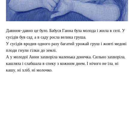
Давним-давно це було. Бабуся Ганна була молода і жила в селі. У
сусідів був сад, а в саду росла велика груша.
У сусідів вродив одного разу багатий урожай груш і жовті медові
плоди гнули гілки до землі.
А у молодої Анни захворіла маленька донечка. Сильно захворіла,
кашляла і слабшала в спеку з кожним днем. І нічого не їла, ні
кашу, ні хліб, ні молочко.