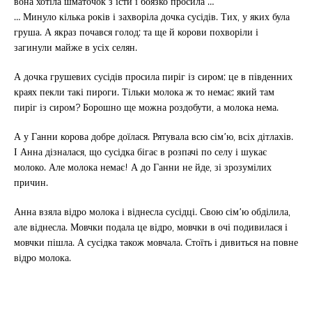
вона хотіла шматочок з’їсти і боязко просила …
… Минуло кілька років і захворіла дочка сусідів. Тих, у яких була
груша. А якраз почався голод; та ще й корови похворіли і
загинули майже в усіх селян.
А дочка грушевих сусідів просила пиріг із сиром; це в південних
краях пекли такі пироги. Тільки молока ж то немає; який там
пиріг із сиром? Борошно ще можна роздобути, а молока нема.
А у Ганни корова добре доїлася. Рятувала всю сім’ю, всіх дітлахів.
І Анна дізналася, що сусідка бігає в розпачі по селу і шукає
молоко. Але молока немає! А до Ганни не йде, зі зрозумілих
причин.
Анна взяла відро молока і віднесла сусідці. Свою сім’ю обділила,
але віднесла. Мовчки подала це відро, мовчки в очі подивилася і
мовчки пішла. А сусідка також мовчала. Стоїть і дивиться на повне
відро молока.