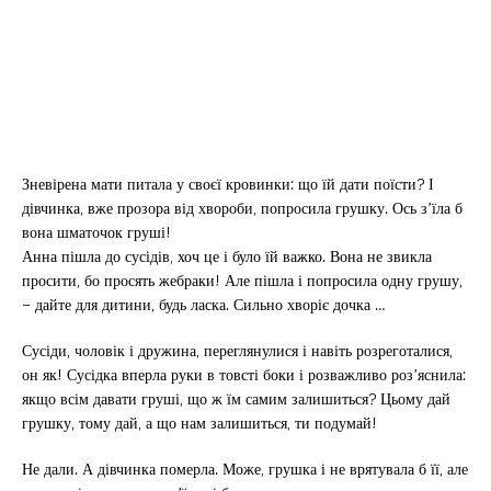
Зневірена мати питала у своєї кровинки: що їй дати поїсти? І
дівчинка, вже прозора від хвороби, попросила грушку. Ось з’їла б
вона шматочок груші!
Анна пішла до сусідів, хоч це і було їй важко. Вона не звикла
просити, бо просять жебраки! Але пішла і попросила одну грушу,
– дайте для дитини, будь ласка. Сильно хворіє дочка …
Сусіди, чоловік і дружина, переглянулися і навіть розреготалися,
он як! Сусідка вперла руки в товсті боки і розважливо роз’яснила:
якщо всім давати груші, що ж їм самим залишиться? Цьому дай
грушку, тому дай, а що нам залишиться, ти подумай!
Не дали. А дівчинка померла. Може, грушка і не врятувала б її, але