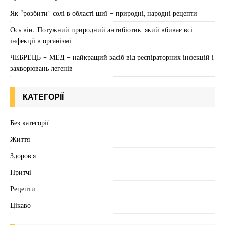
Як “розбити” солі в області шиї – природні, народні рецепти
Ось він! Потужний природний антибіотик, який вбиває всі
інфекції в організмі
ЧЕБРЕЦЬ + МЕД – найкращий засіб від респіраторних інфекцій і
захворювань легенів
КАТЕГОРІЇ
Без категорії
Життя
Здоров'я
Притчі
Рецепти
Цікаво