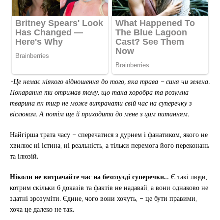
-Це немає ніякого відношення до того, яка трава – синя чи зелена.
Покарання ти отримав тому, що така хоробра та розумна
тварина як тигр не може витрачати свій час на суперечку з
віслюком. А потім ще й приходити до мене з цим питанням.
Найгірша трата часу – сперечатися з дурнем і фанатиком, якого не
хвилює ні істина, ні реальність, а тільки перемога його переконань
та ілюзій.
Ніколи не витрачайте час на безглузді суперечки…
Є такі люди,
котрим скільки б доказів та фактів не надавай, а вони однаково не
здатні зрозуміти. Єдине, чого вони хочуть, – це бути правими,
хоча це далеко не так.