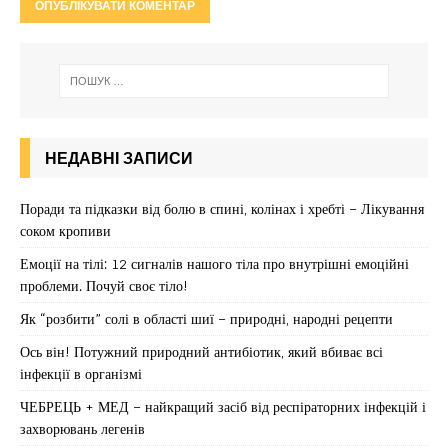
НЕДАВНІ ЗАПИСИ
Поради та підказки від болю в спині, колінах і хребті – Лікування
соком кропиви
Емоції на тілі: 12 сигналів нашого тіла про внутрішні емоційні
проблеми. Почуй своє тіло!
Як “розбити” солі в області шиї – природні, народні рецепти
Ось він! Потужний природний антибіотик, який вбиває всі
інфекції в організмі
ЧЕБРЕЦЬ + МЕД – найкращий засіб від респіраторних інфекцій і
захворювань легенів