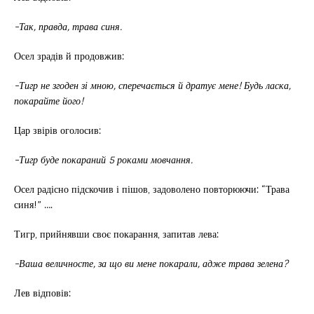
-Так, правда, трава синя.
Осел зрадів й продовжив:
-Тигр не згоден зі мною, сперечається й дратує мене! Будь ласка,
покарайте його!
Цар звірів оголосив:
-Тигр буде покараний 5 роками мовчання.
Осел радісно підскочив і пішов, задоволено повторюючи: “Трава
синя!” ….
Тигр, прийнявши своє покарання, запитав лева:
-Ваша величносте, за що ви мене покарали, адже трава зелена?
Лев відповів: