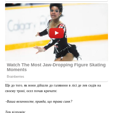
Ще до того, як вони дійшли до галявини в лісі де лев сидів на
своєму троні, осел почав кричати:
-Ваша величносте, правда, що трава синя?
Лев відповів: