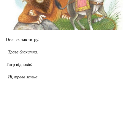
Осел сказав тигру:
-Трава блакитна.
Тигр відповів:
-Ні, трава зелена.