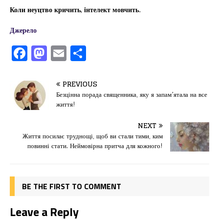
Коли неуцтво кричить, інтелект мовчить.
Джерело
F
M
E
П
a
a
m
од
c
st
ai
іл
PREVIOUS
e
o
l
и
Безцінна порада священника, яку я запам’ятала на все
життя!
b
d
т
o
o
ис
NEXT
Життя посилає труднощі, щоб ви стали тими, ким
o
n
я
повинні стати. Неймовірна притча для кожного!
k
BE THE FIRST TO COMMENT
Leave a Reply