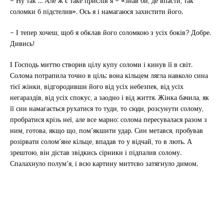
– Ну так … Але ж є таке прислів’я – «знав би, де впасти, так
соломки б підстелив». Ось я і намагаюся захистити його.
– І тепер хочеш, щоб я обклав його соломкою з усіх боків? Добре.
Дивись!
І Господь миттю створив цілу купу соломи і кинув її в світ.
Солома потрапила точно в ціль: вона кільцем лягла навколо сина
тієї жінки, відгородивши його від усіх небезпек, від усіх
негараздів, від усіх спокус, а заодно і від життя. Жінка бачила, як
її син намагається рухатися то туди, то сюди, розсунути солому,
пробратися крізь неї, але все марно: солома пересувалася разом з
ним, готова, якщо що, пом’якшити удар. Син метався, пробував
розірвати солом’яне кільце, впадав то у відчай, то в лють. А
зрештою, він дістав звідкись сірники і підпалив солому.
Спалахнуло полум’я, і ​​всю картину миттєво затягнуло димом.