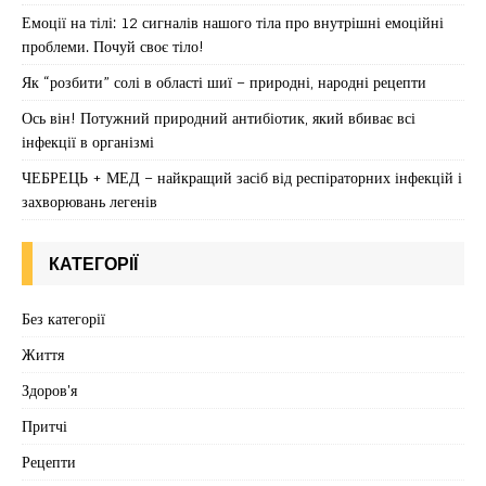
Емоції на тілі: 12 сигналів нашого тіла про внутрішні емоційні
проблеми. Почуй своє тіло!
Як “розбити” солі в області шиї – природні, народні рецепти
Ось він! Потужний природний антибіотик, який вбиває всі
інфекції в організмі
ЧЕБРЕЦЬ + МЕД – найкращий засіб від респіраторних інфекцій і
захворювань легенів
КАТЕГОРІЇ
Без категорії
Життя
Здоров'я
Притчі
Рецепти