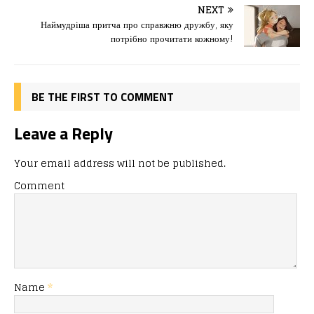
o
o
ис
NEXT
Наймудріша притча про справжню дружбу, яку
o
n
я
потрібно прочитати кожному!
k
BE THE FIRST TO COMMENT
Leave a Reply
Your email address will not be published.
Comment
Name
*