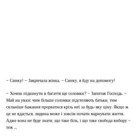
– Синку! – Закричала жінка. – Синку, я йду на допомогу!
– Хочеш підкинути в багаття ще соломки? – Запитав Господь. –
Май на увазі: чим більше соломки підстеляють батьки, тим
сильніше бажання прорватися крізь неї за будь-яку ціну. Якщо ж
це не вдасться, людина може і зовсім почати марнувати життя.
Адже вона не буде знати, що таке біль, і що таке свобода вибору –
теж …