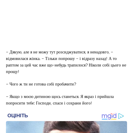
– Дякую, але я не можу тут розсиджуватися, я ненадовго, –
відмовилася жінка. – Тільки попрошу – і відразу назад! А то
раптом за цей час вже що-небудь трапилося? Ніколи собі цього не
прощу!
– Чого ж ти не готова собі пробачити?
– Якщо з моєю дитиною щось станеться. Я якраз і прийшла
попросити тебе: Господи, спаси і сохрани його!