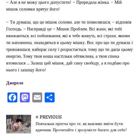
– Але я не можу цього допустити! – Проридала жінка. – Мій
мішок соломки врятує його!
– Ти думаєш, що це мішок соломи, але ти помиляєшся, – відповів
Господь. – Насправді це – Мішок Проблем. Всі жахи, які тобі
ввижаються, всі побоювання, які в тебе живуть, всі страхи, якими
ти наповнена, знаходяться в цьому мішку. Все, про що ти думаєш і
тривожишся, набирає силу і розростається, тому що ти даєш цьому
енергію. Тому твоя ноша настільки обтяжлива, а твоя спина
втомилася … Залиш цей мішок, дай сину свободу, а я подбаю про
нього і захищу його!
Джерело
F
M
E
П
a
a
m
од
c
st
ai
іл
PREVIOUS
e
o
l
и
Повчальна притча про те, як важливо вміти бути
вдячним. Прочитайте і зрозумієте багато для себе!
b
d
т