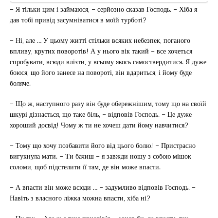
– Я тільки цим і займаюся, – серйозно сказав Господь. – Хіба я
дав тобі привід засумніватися в моїй турботі?
– Ні, але … У цьому житті стільки всяких небезпек, поганого
впливу, крутих поворотів! А у нього вік такий – все хочеться
спробувати, всюди влізти, у всьому якось самоствердитися. Я дуже
боюся, що його занесе на повороті, він вдариться, і йому буде
боляче.
– Що ж, наступного разу він буде обережнішим, тому що на своїй
шкурі дізнається, що таке біль, – відповів Господь. – Це дуже
хороший досвід! Чому ж ти не хочеш дати йому навчитися?
– Тому що хочу позбавити його від цього болю! – Пристрасно
вигукнула мати. – Ти бачиш – я завжди ношу з собою мішок
соломи, щоб підстелити її там, де він може впасти.
– А впасти він може всюди … – задумливо відповів Господь. –
Навіть з власного ліжка можна впасти, хіба ні?