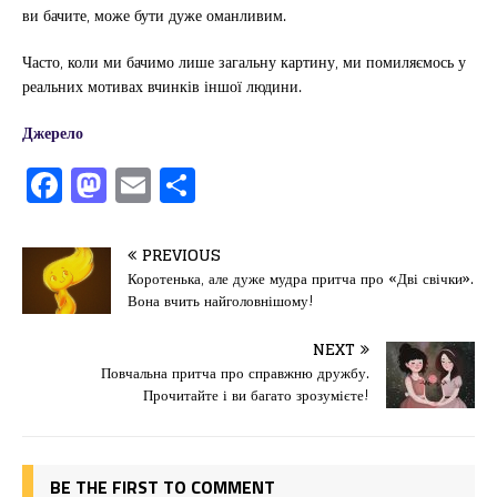
ви бачите, може бути дуже оманливим.
Часто, коли ми бачимо лише загальну картину, ми помиляємось у
реальних мотивах вчинків іншої людини.
Джерело
F
M
E
П
a
a
m
од
c
st
ai
іл
PREVIOUS
e
o
l
и
Коротенька, але дуже мудра притча про «Дві свічки».
Вона вчить найголовнішому!
b
d
т
o
o
ис
NEXT
Повчальна притча про справжню дружбу.
o
n
я
Прочитайте і ви багато зрозумієте!
k
BE THE FIRST TO COMMENT