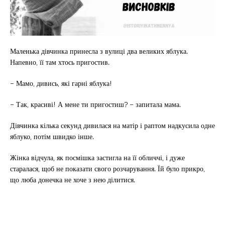
Маленька дівчинка принесла з вулиці два великих яблука.
Напевно, її там хтось пригостив.
– Мамо, дивись, які гарні яблука!
– Так, красиві! А мене ти пригостиш? – запитала мама.
Дівчинка кілька секунд дивилася на матір і раптом надкусила одне
яблуко, потім швидко інше.
Жінка відчула, як посмішка застигла на її обличчі, і дуже
старалася, щоб не показати свого розчарування. Їй було прикро,
що люба донечка не хоче з нею ділитися.