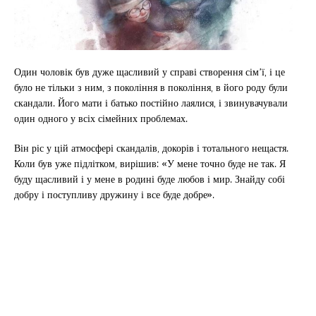
Один чоловік був дуже щасливий у справі створення сім’ї, і це
було не тільки з ним, з покоління в покоління, в його роду були
скандали. Його мати і батько постійно лаялися, і звинувачували
один одного у всіх сімейних проблемах.
Він ріс у цій атмосфері скандалів, докорів і тотального нещастя.
Коли був уже підлітком, вирішив: «У мене точно буде не так. Я
буду щасливий і у мене в родині буде любов і мир. Знайду собі
добру і поступливу дружину і все буде добре».