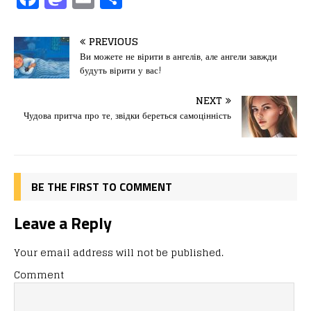
a
a
m
од
c
st
ai
іл
PREVIOUS
e
o
l
и
Ви можете не вірити в ангелів, але ангели завжди
будуть вірити у вас!
b
d
т
o
o
ис
NEXT
Чудова притча про те, звідки береться самоцінність
o
n
я
k
BE THE FIRST TO COMMENT
Leave a Reply
Your email address will not be published.
Comment