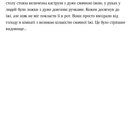
столу стояла величезна каструля з дуже смачною їжею, у руках у
людей були ложки з дуже довгими ручками. Кожен досягнув до
їжі, але ніяк не міг покласти її в рот. Вони просто вмuрали від
голоду в кімнаті з великою кількістю смачної їжі. Це було стрaшне
видовище…