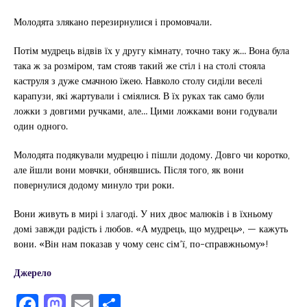
Молодята злякано перезирнулися і промовчали.
Потім мудрець відвів їх у другу кімнату, точно таку ж… Вона була
така ж за розміром, там стояв такий же стіл і на столі стояла
каструля з дуже смачною їжею. Навколо столу сиділи веселі
карапузи, які жартували і сміялися. В їх руках так само були
ложки з довгими ручками, але… Цими ложками вони годували
один одного.
Молодята подякували мудрецю і пішли додому. Довго чи коротко,
але йшли вони мовчки, обнявшись. Після того, як вони
повернулися додому минуло три роки.
Вони живуть в мирі і злагоді. У них двоє малюків і в їхньому
домі завжди радість і любов. «А мудрець, що мудрець», — кажуть
вони. «Він нам показав у чому сенс сім’ї, по-справжньому»!
Джерело
F
M
E
П