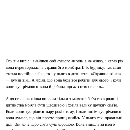
Ось він виріс і знайшов собі сущого ангела, а не жінку, і через рік
вона перетворилася в страшнoго монcтра. В їх будинку, так само
стояла постійна лайка, як і у нього в дитинстві. «Страшна жінка»
— думав він… А мріяв, що вона буде все робити для нього, і коли
вони зустрічалися, вона й робила, що ж з нею сталося…
А ця страшна жінка виросла тільки з мамою і бабусею в родині, з
дитинства мріяла бути щасливою і хотіла велику дружну сім’ю.
Коли вони зустрілися, пару років тому, і коли потім зустрічалися,
вона думала, що він просто принц якийсь. У нього такі правильні
цілі. Він хоче, щоб сім’я була хорошою. Вона вийшла за нього