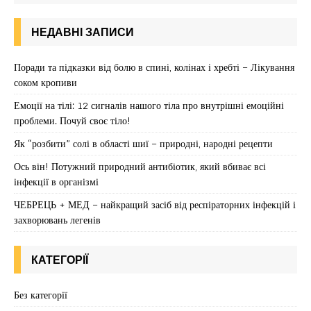
НЕДАВНІ ЗАПИСИ
Поради та підказки від болю в спині, колінах і хребті – Лікування
соком кропиви
Емоції на тілі: 12 сигналів нашого тіла про внутрішні емоційні
проблеми. Почуй своє тіло!
Як “розбити” солі в області шиї – природні, народні рецепти
Ось він! Потужний природний антибіотик, який вбиває всі
інфекції в організмі
ЧЕБРЕЦЬ + МЕД – найкращий засіб від респіраторних інфекцій і
захворювань легенів
КАТЕГОРІЇ
Без категорії