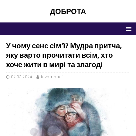
ДОБРОТА
У чому сенс сім’ї? Мудра притча,
яку варто прочитати всім, хто
хоче жити в мирі та злагоді
07.03.2024
fcvomond1