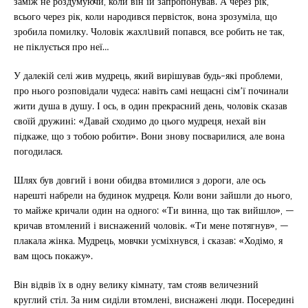
заміж не роздумуючи, коли він їй запропонував. А через рік,
всього через рік, коли народився первісток, вона зрозуміла, що
зробила помилку. Чоловік жахлuвий попався, все робить не так,
не піклується про неї…
У далекій селі жив мудрець, який вирішував будь-які проблеми,
про нього розповідали чудеса: навіть самі нещасні сім’ї починали
жити душа в душу. І ось, в один прекрасний день, чоловік сказав
своїй дружині: «Давай сходимо до цього мудреця, нехай він
підкаже, що з тобою робити». Вони знову посварилися, але вона
погодилася.
Шлях був довгий і вони обидва втомилися з дороги, але ось
нарешті набрели на будинок мудреця. Коли вони зайшли до нього,
то майже кричали один на одного: «Ти винна, що так вийшло», —
кричав втомлений і виснажений чоловік. «Ти мене потягнув», —
плакала жінка. Мудрець, мовчки усміхнувся, і сказав: «Ходімо, я
вам щось покажу».
Він відвів їх в одну велику кімнату, там стояв величезний
круглий стіл. За ним сиділи втомлені, виснажені люди. Посередині