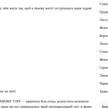
Січен
чу тебе жити так, щоб в твоєму житті зустрічалися лише чудові
Груде
Лист
Жовт
Берез
Люти
Січен
Жовт
Серп
Липе
Черв
ає на світі.
Траве
 ГОРІ! – закричала біла птаха, розпустила величезні
Бер
а лише ще раз переконалася, який несправедливий світ, в якому