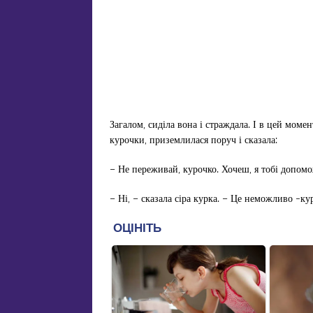
Загалом, сиділа вона і страждала. І в цей момен
курочки, приземлилася поруч і сказала:
– Не переживай, курочко. Хочеш, я тобі допом
– Ні, – сказала сіра курка. – Це неможливо -ку