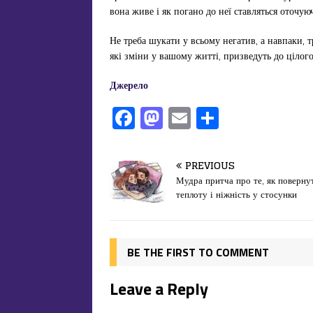
вона живе і як погано до неї ставляться оточуюч
Не треба шукати у всьому негатив, а навпаки, т
які зміни у вашому житті, призведуть до цілог
Джерело
F
M
E
П
a
a
m
од
c
st
ai
іл
PREVIOUS
e
o
l
и
Мудра притча про те, як поверну
теплоту і ніжність у стосунки
b
d
т
o
o
ис
o
n
я
BE THE FIRST TO COMMENT
k
Leave a Reply