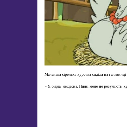
Маленька сіренька курочка сиділа на галявинці
– Я бідна, нещасна. Півні мене не розуміють, 