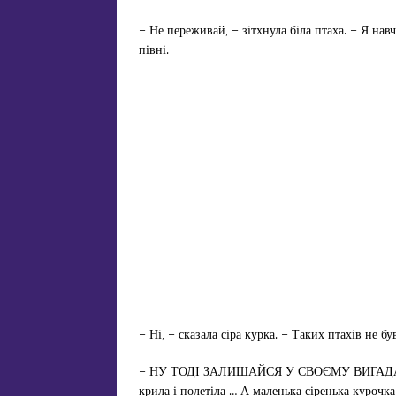
– Не переживай, – зітхнула біла птаха. – Я нав
півні.
– Ні, – сказала сіра курка. – Таких птахів не був
– НУ ТОДІ ЗАЛИШАЙСЯ У СВОЄМУ ВИГАДАНОМУ
крила і полетіла … А маленька сіренька курочк