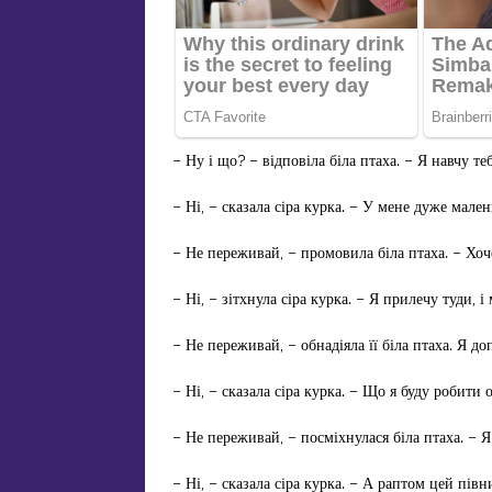
– Ну і що? – відповіла біла птаха. – Я навчу теб
– Ні, – сказала сіра курка. – У мене дуже мален
– Не переживай, – промовила біла птаха. – Хоч
– Ні, – зітхнула сіра курка. – Я прилечу туди, і
– Не переживай, – обнадіяла її біла птаха. Я д
– Ні, – сказала сіра курка. – Що я буду робити 
– Не переживай, – посміхнулася біла птаха. – 
– Ні, – сказала сіра курка. – А раптом цей пів