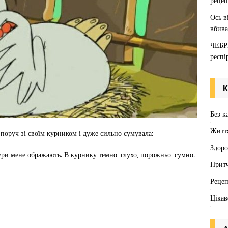
рецеп
Ось в
вбива
ЧЕБР
респі
К
Без к
Житт
 поруч зі своїм курником і дуже сильно сумувала:
Здоро
кури мене ображають. В курнику темно, глухо, порожньо, сумно.
Притч
Реце
Цікав