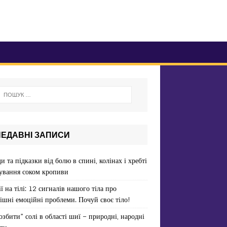
НЕДАВНІ ЗАПИСИ
и та підказки від болю в спині, колінах і хребті
ування соком кропиви
ї на тілі: 12 сигналів нашого тіла про
ішні емоційні проблеми. Почуй своє тіло!
озбити” солі в області шиї – природні, народні