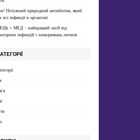
ти
ін! Потужний природний антибіотик, який
є всі інфекції в організмі
ЕЦЬ + МЕД – найкращий засіб від
раторних інфекцій і захворювань легенів
АТЕГОРІЇ
атегорії
я
в'я
і
пти
о