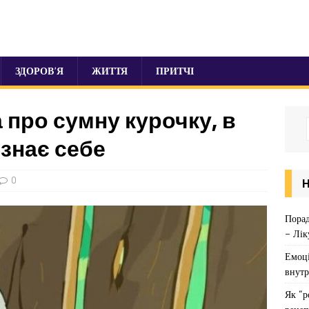
ЗДОРОВ’Я
ЖИТТЯ
ПРИТЧІ
про сумну курочку, в
ізнає себе
0
Порад
– Лік
Емоці
внутр
Як “р