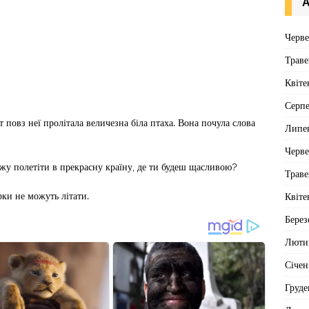
А
Черв
Траве
Квіте
Серп
т повз неї пролітала величезна біла птаха. Вона почула слова
Липе
Черв
ожу полетіти в прекрасну країну, де ти будеш щасливою?
Траве
рки не можуть літати.
Квіте
Берез
Люти
Січен
Груде