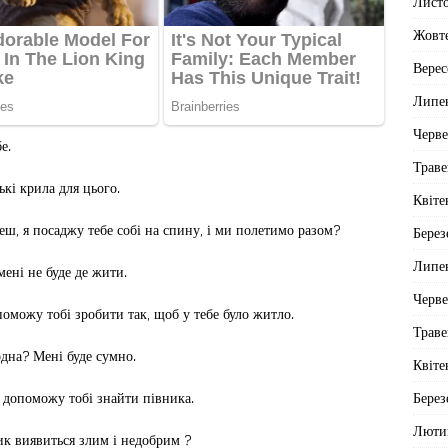
Лист
Жовт
Верес
Липе
Черв
е.
Траве
ькі крила для цього.
Квіте
еш, я посаджу тебе собі на спину, і ми полетимо разом?
Берез
Липе
 мені не буде де жити.
Черв
опоможу тобі зробити так, щоб у тебе було житло.
Траве
одна? Мені буде сумно.
Квіте
Берез
Я допоможу тобі знайти півника.
Люти
ник виявиться злим і недобрим ?