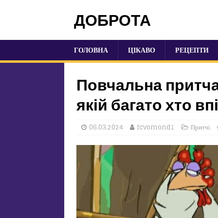
ДОБРОТА
ГОЛОВНА
ЦІКАВО
РЕЦЕПТИ
Повчальна притча 
якій багато хто вп
06.03.2024
fcvomond1
Притчі