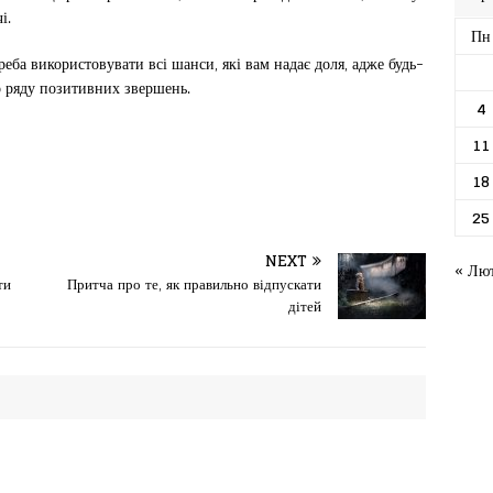
і.
Пн
реба використовувати всі шанси, які вам надає доля, адже будь-
о ряду позитивних звершень.
4
11
18
25
NEXT
« Лю
ти
Притча про те, як правильно відпускати
дітей