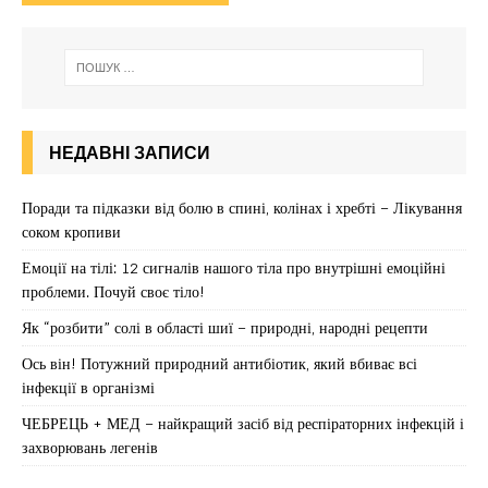
НЕДАВНІ ЗАПИСИ
Поради та підказки від болю в спині, колінах і хребті – Лікування
соком кропиви
Емоції на тілі: 12 сигналів нашого тіла про внутрішні емоційні
проблеми. Почуй своє тіло!
Як “розбити” солі в області шиї – природні, народні рецепти
Ось він! Потужний природний антибіотик, який вбиває всі
інфекції в організмі
ЧЕБРЕЦЬ + МЕД – найкращий засіб від респіраторних інфекцій і
захворювань легенів