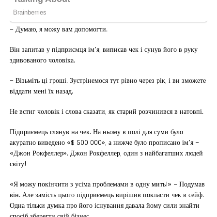
– Думаю, я можу вам допомогти.
Він запитав у підприємця ім’я, виписав чек і сунув його в руку
здивованого чоловіка.
– Візьміть ці гроші. Зустрінемося тут рівно через рік, і ви зможете
віддати мені їх назад.
Не встиг чоловік і слова сказати, як старий розчинився в натовпі.
Підприємець глянув на чек. На ньому в полі для суми було
акуратно виведено «$ 500 000», а нижче було прописано ім’я –
«Джон Рокфеллер». Джон Рокфеллер, один з найбагатших людей
світу!
«Я можу покінчити з усіма проблемами в одну мить!» – Подумав
він. Але замість цього підприємець вирішив покласти чек в сейф.
Одна тільки думка про його існування давала йому сили знайти
спосіб зберегти свій бізнес.