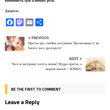
впевненість грає ключову роль.
Джерело
F
M
E
П
a
a
m
од
c
st
ai
іл
PREVIOUS
e
o
l
и
Притча про сімейне розуміння. Прочитавши її, ви
багато чого зрозумієте!
b
d
т
o
o
ис
NEXT
Чого ж насправді хочуть жінки? Мудра притча, а
o
n
я
мораль взагалі – БОМБА!
k
BE THE FIRST TO COMMENT
Leave a Reply