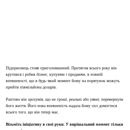
Підприємець стояв приголомшений. Протягом всього року він
крутився і робив бізнес, купуючи і продаючи, в повній
впевненості, що в будь-який момент йому на порятунок можуть
прийти півмільйона доларів.
Раптово він зрозумів, що не гроші, реальні або уявні, перевернули
його життя. Його нова впевненість надала йому сил домогтися
всього того, що він тепер має.
Візьміть ініціативу в свої руки. У вирішальний момент тільки