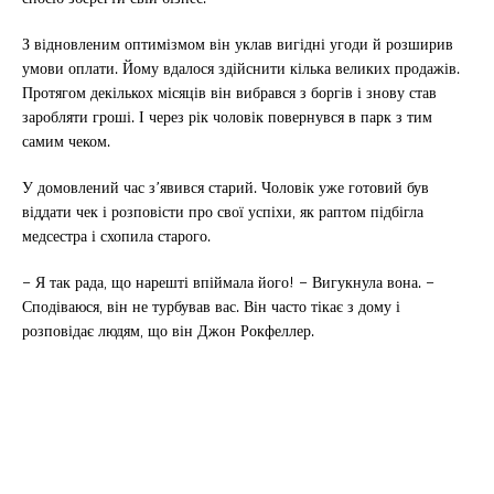
З відновленим оптимізмом він уклав вигідні угоди й розширив
умови оплати. Йому вдалося здійснити кілька великих продажів.
Протягом декількох місяців він вибрався з боргів і знову став
заробляти гроші. І через рік чоловік повернувся в парк з тим
самим чеком.
У домовлений час з’явився старий. Чоловік уже готовий був
віддати чек і розповісти про свої успіхи, як раптом підбігла
медсестра і схопила старого.
– Я так рада, що нарешті впіймала його! – Вигукнула вона. –
Сподіваюся, він не турбував вас. Він часто тікає з дому і
розповідає людям, що він Джон Рокфеллер.