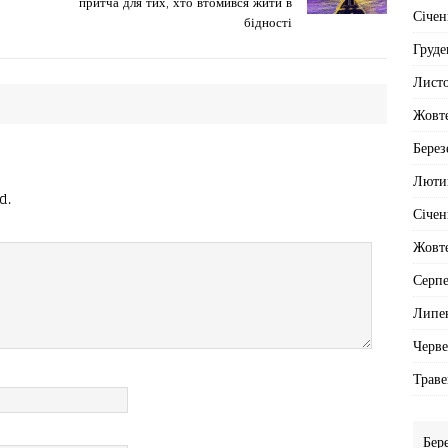
притча для тих, хто втомився жити в
Січен
бідності
Груде
Лист
Жовт
Берез
Люти
d.
Січен
Жовт
Серп
Липе
Черв
Траве
Бер