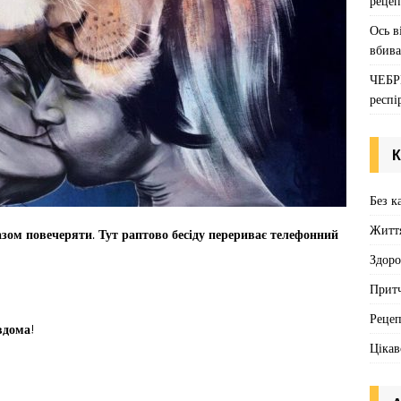
рецеп
Ось в
вбива
ЧЕБР
респі
К
Без к
Житт
азом повечеряти
.
Тут раптово бесіду перериває телефонний
Здоро
Притч
Реце
вдома
!
Цікав