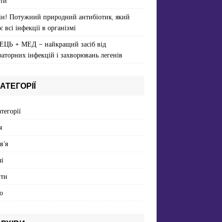
ти
ін! Потужний природний антибіотик, який
є всі інфекції в організмі
ЕЦЬ + МЕД – найкращий засіб від
раторних інфекцій і захворювань легенів
АТЕГОРІЇ
атегорії
я
в'я
і
пти
о