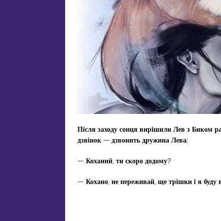
Після заходу сонця вирішили Лев з Биком р
дзвінок
—
дзвонить дружина Лева
:
—
Коханий
,
ти
скоро додому
?
—
Кохано
,
не
переживай
,
ще
трішки
і я
буду 