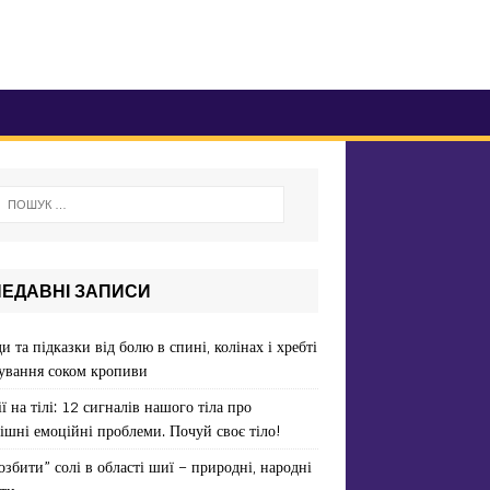
НЕДАВНІ ЗАПИСИ
и та підказки від болю в спині, колінах і хребті
ування соком кропиви
ї на тілі: 12 сигналів нашого тіла про
ішні емоційні проблеми. Почуй своє тіло!
озбити” солі в області шиї – природні, народні