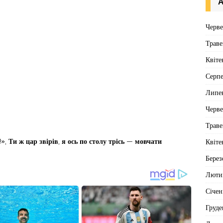
А
Черв
Траве
Квіте
Серп
Липе
Черв
Траве
!»,
Ти ж
цар звірів
,
я ось по
столу трісь
—
мовчати
Квіте
Берез
Люти
Січен
Груде