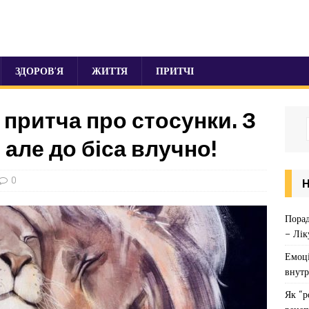
ЗДОРОВ’Я
ЖИТТЯ
ПРИТЧІ
притча про стосунки. З
 але до біса влучно!
0
Порад
– Лік
Емоці
внутр
Як “р