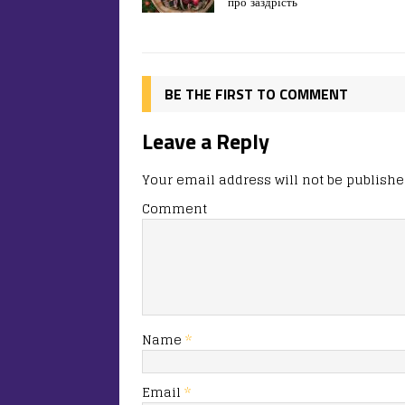
про заздрість
b
d
т
o
o
ис
o
n
я
k
BE THE FIRST TO COMMENT
Leave a Reply
Your email address will not be publishe
Comment
Name
*
Email
*