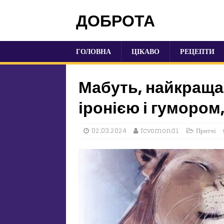
ДОБРОТА
ГОЛОВНА
ЦІКАВО
РЕЦЕПТИ
Мабуть, найкраща 
іронією і гумором,
02.03.2024
fcvomond1
Притчі