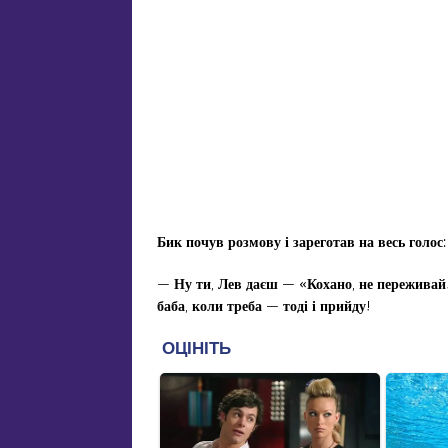
Бик почув розмову і зареготав на весь голос
:
—
Ну ти
,
Лев
даєш
— «
Кохано
,
не
переживай
баба
,
коли треба
—
тоді і прийду
!