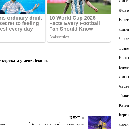
Лист
Жовт
Верес
Липе
Черв
Траве
:
Квіте
—
корова
,
а
у мене Левиця
!
Берез
Липе
Черв
Траве
Квіте
Берез
NEXT
Люти
тча
“Втопи свій човен” – неймовірна