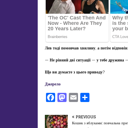
Лев тоді помовчав хвилину
,
а потім відповів
—
Не
рівняй
дві
ситуації
—
у тебе дружина
Що ви думаєте з цього приводу
?
Джерело
F
M
E
П
a
a
m
од
c
st
ai
іл
PREVIOUS
e
o
l
и
Кошик з яблуками: повчальна при