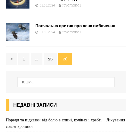
01.03.2024
fcvomond1
Повчальна притча про сенс вибачення
01.03.2024
fcvomond1
«
1
…
25
26
НЕДАВНІ ЗАПИСИ
Поради та підказки від болю в спині, колінах і хребті – Лікування
соком кропиви