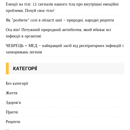
Емоції на тілі: 12 сигналів нашого тіла про внутрішні емоційні
проблеми. Почуй своє тіло!
Як “розбити” солі в області шиї – природні, народні рецепти
Ось він! Потужний природний антибіотик, який вбиває всі
інфекції в організмі
ЧЕБРЕЦЬ + МЕД – найкращий засіб від респіраторних інфекцій і
захворювань легенів
КАТЕГОРІЇ
Без категорії
Життя
Здоров'я
Притчі
Рецепти