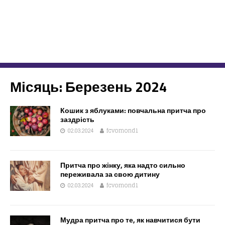
Місяць:
Березень 2024
Кошик з яблуками: повчальна притча про
заздрість
02.03.2024
fcvomond1
Притча про жінку, яка надто сильно
переживала за свою дитину
02.03.2024
fcvomond1
Мудра притча про те, як навчитися бути