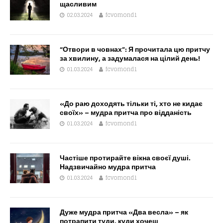
щасливим
02.03.2024
fcvomond1
“Отвори в човнах”: Я прочитала цю притчу
за хвилину, а задумалася на цілий день!
01.03.2024
fcvomond1
«До раю доходять тільки ті, хто не кидає
своїх» – мудра притча про відданість
01.03.2024
fcvomond1
Частіше протирайте вікна своєї душі.
Надзвичайно мудра притча
01.03.2024
fcvomond1
Дуже мудра притча «Два весла» – як
потрапити туди, куди хочеш