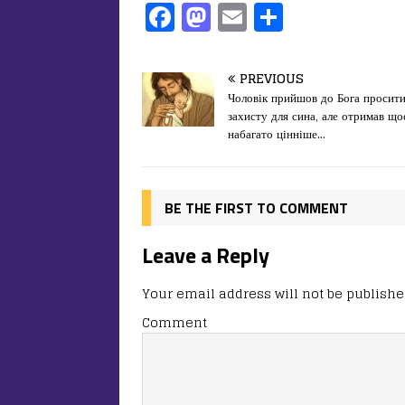
F
M
E
П
a
a
m
од
c
st
ai
іл
PREVIOUS
e
o
l
и
Чоловік прийшов до Бога просит
захисту для сина, але отримав що
b
d
т
набагато цінніше…
o
o
ис
o
n
я
k
BE THE FIRST TO COMMENT
Leave a Reply
Your email address will not be publishe
Comment