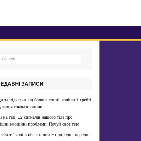
НЕДАВНІ ЗАПИСИ
и та підказки від болю в спині, колінах і хребті
ування соком кропиви
ї на тілі: 12 сигналів нашого тіла про
ішні емоційні проблеми. Почуй своє тіло!
озбити” солі в області шиї – природні, народні