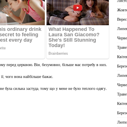
Лист
Жовт
Верес
Липе
Черв
Траве
Квіте
рому перед церквою. Він, безумовно, більше має потребу в них.
Берез
Липе
її, чого вона найбільше бажає.
Черв
не була сильна застуда, тому що у мене не було теплого одягу.
Траве
Квіте
Берез
Люти