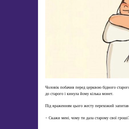
Чоловік побачив перед церквою бідного старог
до старого і кинула йому кілька монет.
Під враженням цього жесту перехожий запитав
– Скажи мені, чому ти дала старому свої гроші