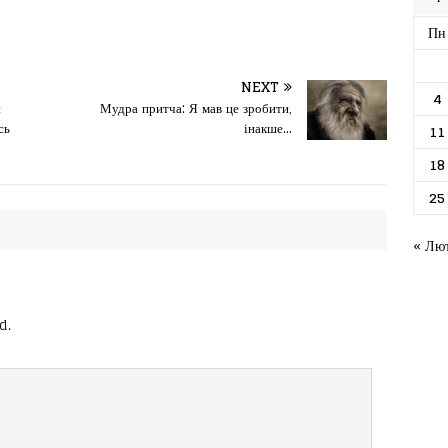
Пн
NEXT
4
и
Мудра притча: Я мав це зробити,
сь
інакше…
11
18
25
« Лю
d.