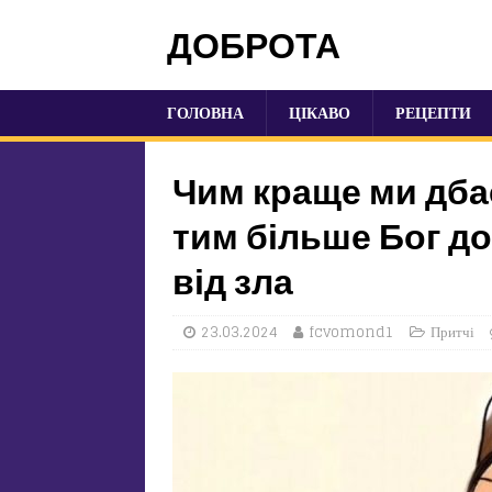
ДОБРОТА
ГОЛОВНА
ЦІКАВО
РЕЦЕПТИ
Чим краще ми дба
тим більше Бог до
від зла
23.03.2024
fcvomond1
Притчі