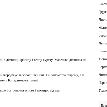
Січен
Груде
Лист
Жовт
Берез
Люти
Січен
Жовт
пив дівчинці красиву і теплу куртку. Маленька дівчинка не
Серп
Липе
винагороджує за хороші вчинки. Ти допомогла старому, а я
омент Бог допоможе і мені.
Черв
ше Бог допомагає нам і захищає від зла.
Траве
Бер