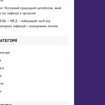
ти
ін! Потужний природний антибіотик, який
є всі інфекції в організмі
ЕЦЬ + МЕД – найкращий засіб від
раторних інфекцій і захворювань легенів
АТЕГОРІЇ
атегорії
я
в'я
і
пти
о