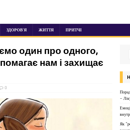
ЗДОРОВ’Я
ЖИТТЯ
ПРИТЧІ
ємо один про одного,
помагає нам і захищає
0
Порад
– Лік
Емоці
внутр
Як “р