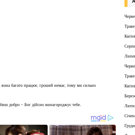
А
Черв
Траве
Квіте
Серп
Липе
Черв
Траве
ча вона багато працює, грошей немає, тому ми сильно
Квіте
Берез
обиш добро – Бог дійсно винагороджує тебе.
Люти
Січен
Груде