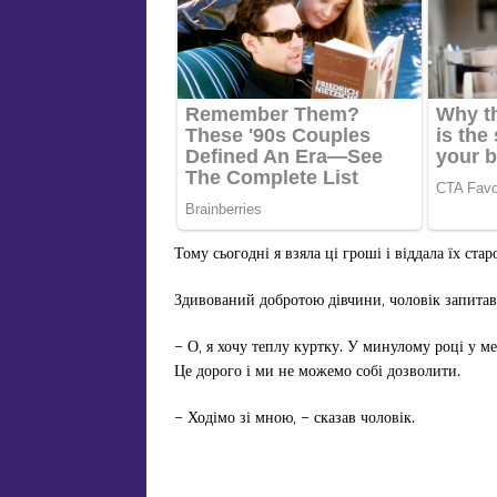
Тому сьогодні я взяла ці гроші і віддала їх ста
Здивований добротою дівчини, чоловік запитав 
– О, я хочу теплу куртку. У минулому році у ме
Це дорого і ми не можемо собі дозволити.
– Ходімо зі мною, – сказав чоловік.