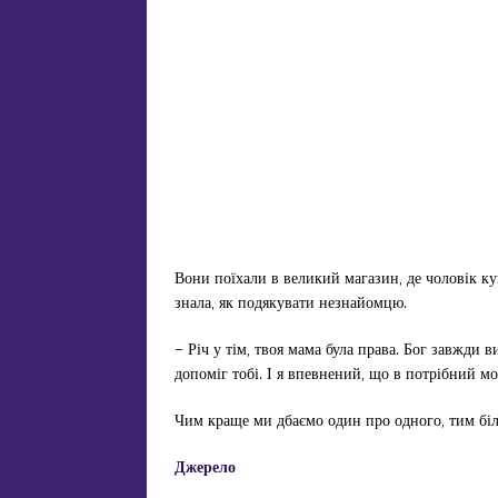
Вони поїхали в великий магазин, де чоловік ку
знала, як подякувати незнайомцю.
– Річ у тім, твоя мама була права. Бог завжди 
допоміг тобі. І я впевнений, що в потрібний м
Чим краще ми дбаємо один про одного, тим біль
Джерело