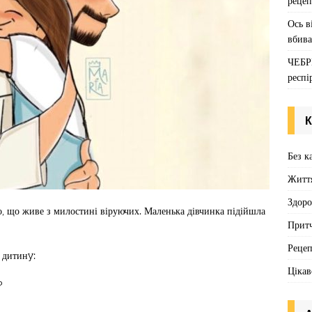
рецеп
Ось в
вбива
ЧЕБР
респі
К
Без к
Житт
Здоро
о, що живе з милостині віруючих. Маленька дівчинка підійшла
Притч
Реце
 дитинy:
Цікав
?