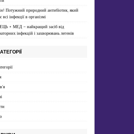
ти
ін! Потужний природний антибіотик, який
є всі інфекції в організмі
ЕЦЬ + МЕД – найкращий засіб від
раторних інфекцій і захворювань легенів
АТЕГОРІЇ
атегорії
я
в'я
і
пти
о