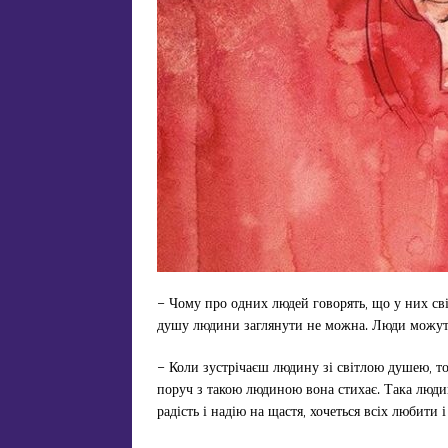
– Чому про одних людей говорять, що у них сві
душу людини заглянути не можна. Люди можуть
– Коли зустрічаєш людину зі світлою душею, то 
поруч з такою людиною вона стихає. Така людина
радість і надію на щастя, хочеться всіх любити 