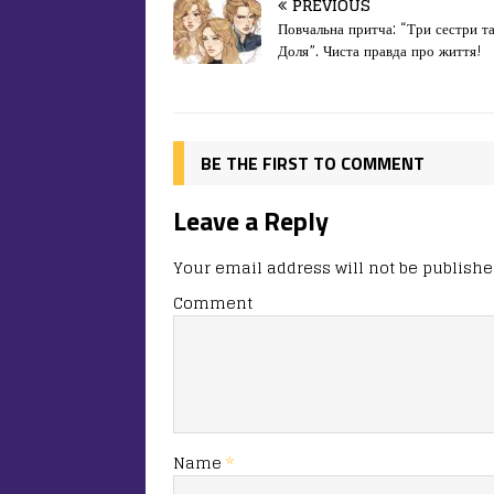
c
st
ai
іл
PREVIOUS
e
o
l
и
Повчальна притча: “Три сестри та
Доля”. Чиста правда про життя!
b
d
т
o
o
ис
o
n
я
k
BE THE FIRST TO COMMENT
Leave a Reply
Your email address will not be publishe
Comment
Name
*