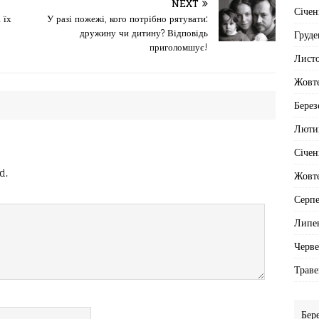
NEXT
Січен
 їх
У разі пожежі, кого потрібно рятувати:
дружину чи дитину? Відповідь
Груде
приголомшує!
Лист
Жовт
Берез
Люти
Січен
d.
Жовт
Серп
Липе
Черв
Траве
Бер