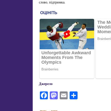
слово, підтримка.
Джерело
F
M
E
П
a
a
m
од