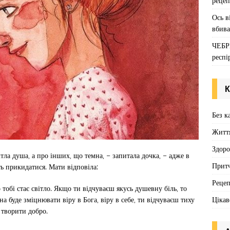
рецеп
Ось в
вбива
ЧЕБР
респі
К
Без к
Житт
Здоро
тла душа, а про інших, що темна, – запитала дочка, – адже в
Притч
 прикидатися. Мати відповіла:
Реце
тобі стає світло. Якщо ти відчуваєш якусь душевну біль, то
Цікав
 буде зміцнювати віру в Бога, віру в себе, ти відчуваєш тиху
і творити добро.