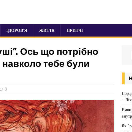
ЗДОРОВ’Я
ЖИТТЯ
ПРИТЧІ
уші”. Ось що потрібно
 навколо тебе були
0
Порад
– Лік
Емоці
внутр
Як “р