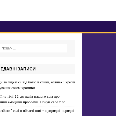
НЕДАВНІ ЗАПИСИ
и та підказки від болю в спині, колінах і хребті
ування соком кропиви
ї на тілі: 12 сигналів нашого тіла про
ішні емоційні проблеми. Почуй своє тіло!
озбити” солі в області шиї – природні, народні