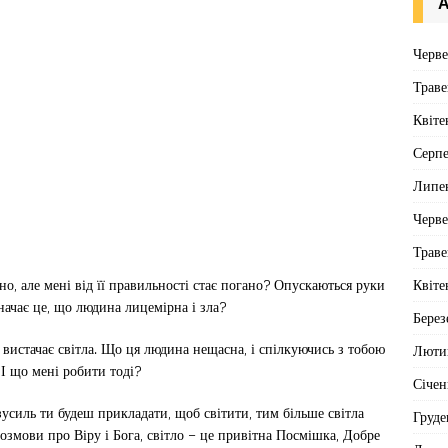
А
Черв
Траве
Квіте
Серп
Липе
Черв
Траве
Квіте
о, але мені від її правильності стає погано? Опускаються руки
начає це, що людина лицемірна і зла?
Берез
 вистачає світла. Що ця людина нещасна, і спілкуючись з тобою
Люти
 І що мені робити тоді?
Січен
зусиль ти будеш прикладати, щоб світити, тим більше світла
Груде
 розмови про Віру і Бога, світло – це привітна Посмішка, Добре