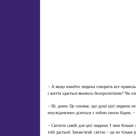
– А якщо начебто людина говорить все правильн
і життя здається якимось безпросвітним? Чи оз
– Ні, доню. Це означає, що душі цієї людини не
неусвідомлено ділиться з тобою своєю бідою. –
– Світити самій для цієї людини. І чим більше 
тобі дасться! Запам’ятай, світло – це не тільки