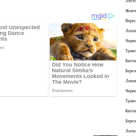
Лист
Жовт
Верес
Липе
Черв
Траве
Квіте
Берез
Липе
Черв
Траве
Квіте
Берез
Люти