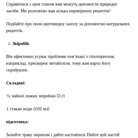
Справитися з цим станом вам можуть допомогти природні
засоби. Ми розповімо вам кілька перевірених рецептів!
Подбайте про свою щитовидну залозу за допомогою натуральних
рецептів.
Звіробій.
Він ефективно усуває проблеми пов’язані з гіпотиреозом,
наприклад, прискорює метаболізм, тому вам варто його
спробувати.
Складові:
½ чайної ложки звіробою (3 г)
1 стакан води (200 мл)
підготовка:
Залийте траву окропом і дайте настоятися. Пийте цей настій