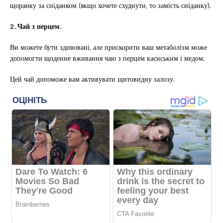
щоранку за сніданком (якщо хочете схуднути, то замість сніданку).
2. Чай з перцем.
Ви можете бути здивовані, але прискорити ваш метаболізм може
допомогти щоденне вживання чаю з перцем каєнським і медом.
Цей чай допоможе вам активувати щитовидну залозу.