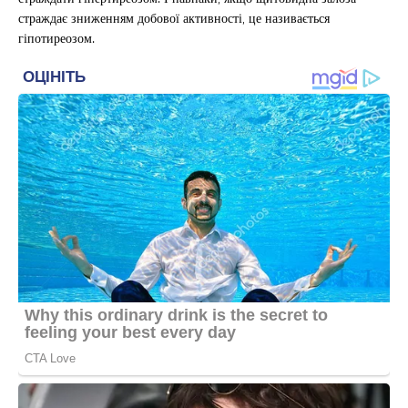
страждає зниженням добової активності, це називається
гіпотиреозом.