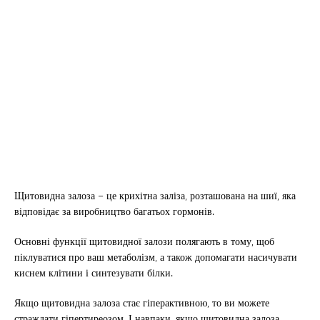
Щитовидна залоза – це крихітна заліза, розташована на шиї, яка
відповідає за виробництво багатьох гормонів.
Основні функції щитовидної залози полягають в тому, щоб
піклуватися про ваш метаболізм, а також допомагати насичувати
киснем клітини і синтезувати білки.
Якщо щитовидна залоза стає гіперактивною, то ви можете
страждати гіпертиреозом. І навпаки, якщо щитовидна залоза