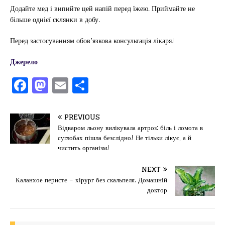
Додайте мед і випийте цей напій перед їжею. Приймайте не
більше однієї склянки в добу.
Перед застосуванням обов’язкова консультація лікаря!
Джерело
F
M
E
П
a
a
m
од
c
st
ai
іл
PREVIOUS
e
o
l
и
Відваром льону вилікувала артроз: біль і ломота в
суглобах пішла безслідно! Не тільки лікує, а й
b
d
т
чистить організм!
o
o
ис
NEXT
o
n
я
Каланхое перисте – хірург без скальпеля. Домашній
k
доктор