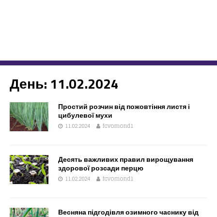
День:
11.02.2024
Простий розчин від пожовтіння листя і
цибулевої мухи
11.02.2024
fcvomond1
Десять важливих правил вирощування
здорової розсади перцю
11.02.2024
fcvomond1
Весняна підгодівля озимного часнику від