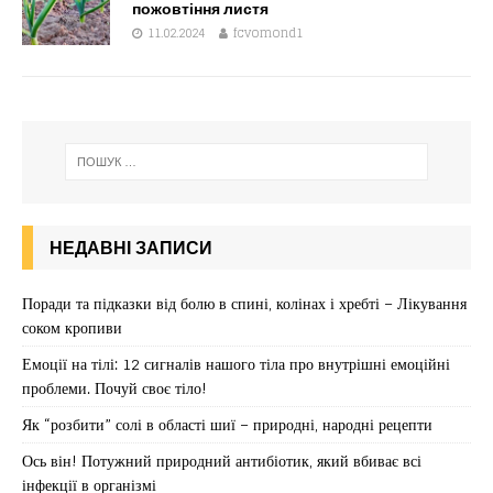
пожовтіння листя
11.02.2024
fcvomond1
НЕДАВНІ ЗАПИСИ
Поради та підказки від болю в спині, колінах і хребті – Лікування
соком кропиви
Емоції на тілі: 12 сигналів нашого тіла про внутрішні емоційні
проблеми. Почуй своє тіло!
Як “розбити” солі в області шиї – природні, народні рецепти
Ось він! Потужний природний антибіотик, який вбиває всі
інфекції в організмі