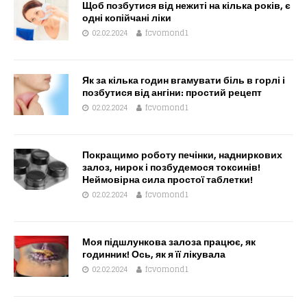
Щоб позбутися від нежиті на кілька років, є
одні копійчані ліки
02.02.2024
fcvomond1
Як за кілька годин вгамувати біль в горлі і
позбутися від ангіни: простий рецепт
02.02.2024
fcvomond1
Покращимо роботу печінки, надниркових
залоз, нирок і позбудемося токсинів!
Неймовірна сила простої таблетки!
02.02.2024
fcvomond1
Моя підшлункова залоза працює, як
годинник! Ось, як я її лікувала
02.02.2024
fcvomond1