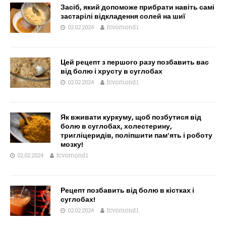
Засіб, який допоможе прибрати навіть самі
застарілі відкладення солей на шиї
02.02.2024
fcvomond1
Цей рецепт з першого разу позбавить вас
від болю і хрусту в суглобах
02.02.2024
fcvomond1
Як вживати куркуму, щоб позбутися від
болю в суглобах, холестерину,
тригліцеридів, поліпшити пам’ять і роботу
мозку!
02.02.2024
fcvomond1
Рецепт позбавить від болю в кістках і
суглобах!
02.02.2024
fcvomond1