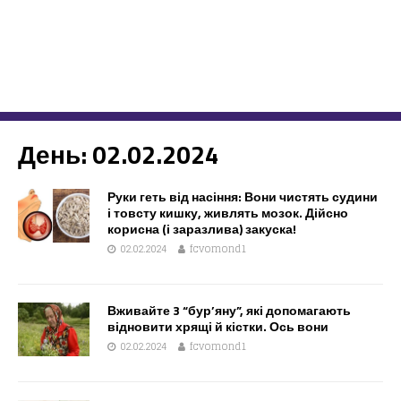
День:
02.02.2024
Руки геть від насіння: Вони чистять судини
і товсту кишку, живлять мозок. Дійсно
корисна (і заразлива) закуска!
02.02.2024
fcvomond1
Вживайте 3 “бур’яну”, які допомагають
відновити хрящі й кістки. Ось вони
02.02.2024
fcvomond1