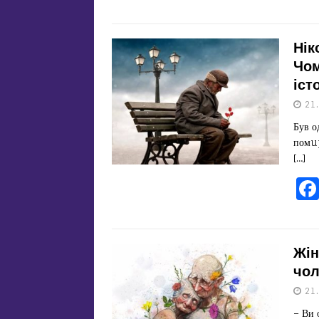
Нік
Чом
іст
21
Був о
помup
[…]
Жін
чол
21
– Ви 