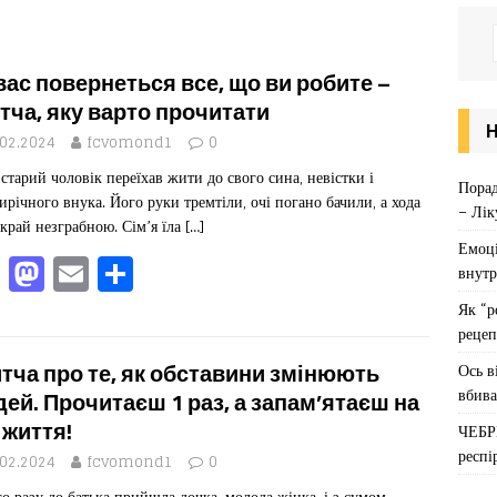
вас повернеться все, що ви робите –
тча, яку варто прочитати
.02.2024
fcvomond1
0
старий чоловік переїхав жити до свого сина, невістки і
Порад
ирічного внука. Його руки тремтіли, очі погано бачили, а хода
– Лік
вкрай незграбною. Сім’я їла
[…]
Емоці
F
M
E
П
внутр
a
a
m
од
Як “р
c
st
ai
іл
рецеп
e
o
l
ит
Ось в
тча про те, як обставини змінюють
вбива
b
d
ис
ей. Прочитаєш 1 раз, а запам’ятаєш на
 життя!
ЧЕБР
o
o
я
респі
.02.2024
fcvomond1
0
o
n
о разу до батька прийшла дочка, молода жінка, і з сумом