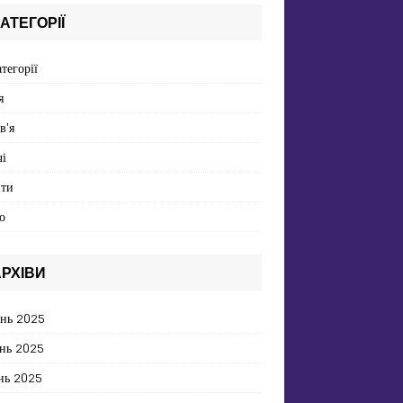
АТЕГОРІЇ
атегорії
я
в'я
і
пти
о
РХІВИ
ень 2025
нь 2025
нь 2025