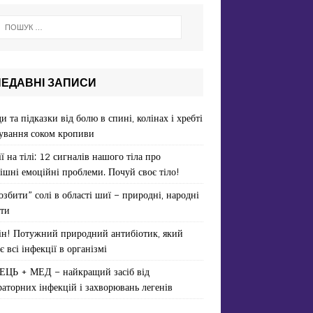
НЕДАВНІ ЗАПИСИ
и та підказки від болю в спині, колінах і хребті
ування соком кропиви
ї на тілі: 12 сигналів нашого тіла про
ішні емоційні проблеми. Почуй своє тіло!
озбити” солі в області шиї – природні, народні
ти
ін! Потужний природний антибіотик, який
є всі інфекції в організмі
ЕЦЬ + МЕД – найкращий засіб від
раторних інфекцій і захворювань легенів