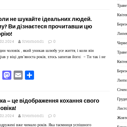
a
a
m
од
Траве
c
st
ai
іл
Квіте
e
o
l
ит
оли не шукайте ідеальних людей.
Берез
b
d
ис
у? Ви дізнаєтеся прочитавши цю
орію!
Липе
o
o
я
.02.2024
fcvomond1
0
Черв
o
n
дин чоловік , який уникав шлюбу усе життя, і коли він
Траве
k
ав у віці дев’яноста років, хтось запитав його: – Ти так і не
Квіте
F
M
E
П
Берез
a
a
m
од
Люти
c
st
ai
іл
Січен
e
o
l
ит
Груде
ка – це відображення кохання свого
b
d
ис
овіка!
Лист
o
o
я
.02.2024
fcvomond1
0
Жовт
одружені вже чимало років. Яка таємниця успішного
Берез