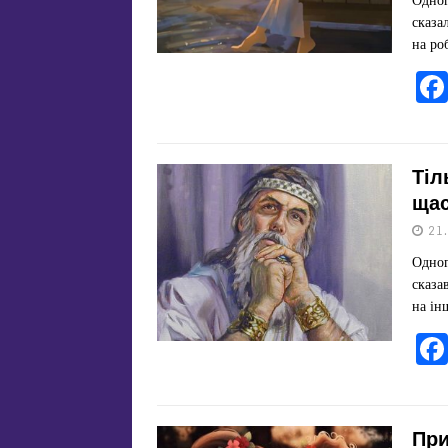
сказа
на ро
Тіл
ща
21
Одног
сказа
на ін
При