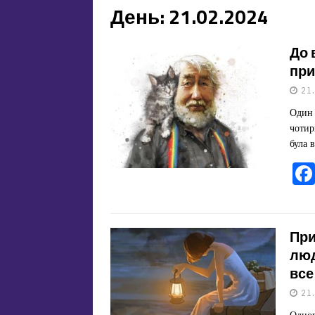
День:
21.02.2024
До 
при
21
Один 
чотир
була 
При
люд
все
21
Одног