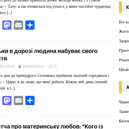
k
ла: – Тату, я так втомилася від усього, у мене постійні труднощі
К
боті
[…]
F
M
E
П
Без к
a
a
m
од
Житт
c
st
ai
іл
Здоро
e
o
l
ит
ьки в дорозі людина набуває свого
Притч
b
d
ис
стя
Реце
o
o
я
.02.2024
fcvomond1
0
Цікав
о дня до премудрого Соломона прийшов знатний городянин і
o
n
в: – Царю, я не знаю, що мені робити. Кожен мій день схожий
k
А
шій, я
[…]
F
M
E
П
Черв
a
a
m
од
Траве
c
st
ai
іл
Квіте
e
o
l
ит
тча про материнську любов: “Кого із