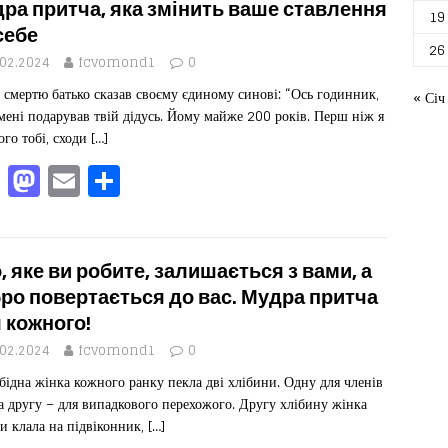
b
d
ис
ра притча, яка змінить ваше ставлення
19
себе
o
o
я
26
.02.2024
fcvomond1
0
o
n
 смертю батько сказав своєму єдиному синові: “Ось годинник,
« Січ
k
мені подарував твій дідусь. Йому майже 200 років. Перш ніж я
ого тобі, сходи
[…]
F
M
E
П
a
a
m
од
c
st
ai
іл
e
o
l
ит
, яке ви робите, залишається з вами, а
b
d
ис
ро повертається до вас. Мудра притча
 кожного!
o
o
я
.02.2024
fcvomond1
0
o
n
бідна жінка кожного ранку пекла дві хлібини. Одну для членів
k
, а другу – для випадкового перехожого. Другу хлібину жінка
и клала на підвіконник,
[…]