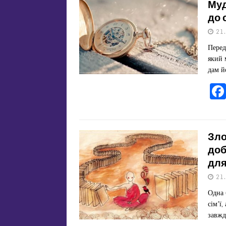
Муд
до 
21
Перед
який 
дам й
Зло
доб
для
21
Одна 
сім’ї
завжд