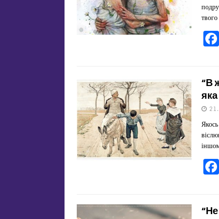
подру
твого
“В 
яка
21
Якось
віслю
іншом
“Не