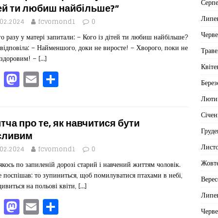
Серп
b
d
ис
ей ти любиш найбільше?”
Липе
o
o
я
.02.2024
fcvomond1
0
Черв
о разу у матері запитали: – Кого із дітей ти любиш найбільше?
o
n
відповіла: – Найменшого, доки не виросте! – Хворого, поки не
Траве
k
 здоровим! –
[…]
Квіте
F
M
E
П
Берез
a
a
m
од
Люти
c
st
ai
іл
Січен
e
o
l
ит
тча про те, як навчитися бути
Груде
b
d
ис
сливим
Лист
o
o
я
.02.2024
fcvomond1
0
Жовт
якось по запиленій дорозі старий і навчений життям чоловік.
o
n
е поспішав: то зупиниться, щоб помилуватися птахами в небі,
Верес
k
дивиться на польові квіти,
[…]
Липе
F
M
E
П
Черв