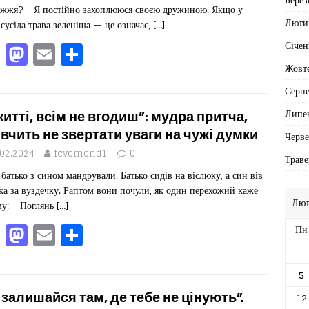
o
n
жжя? – Я постійно захоплююся своєю дружиною. Якщо у
k
Люти
 сусіда трава зеленіша — це означає,
[…]
F
M
E
П
Січен
a
a
m
од
Жовт
c
st
ai
іл
Серп
e
o
l
ит
Липе
житті, всім не вгодиш”: мудра притча,
b
d
ис
 вчить не звертати уваги на чужі думки
Черв
o
o
я
.02.2024
fcvomond1
0
Траве
 батько з сином мандрували. Батько сидів на віслюку, а син вів
o
n
ка за вуздечку. Раптом вони почули, як один перехожий каже
k
Лют
у: – Поглянь
[…]
F
M
E
П
Пн
a
a
m
од
c
st
ai
іл
5
e
o
l
ит
 залишайся там, де тебе не цінують”.
12