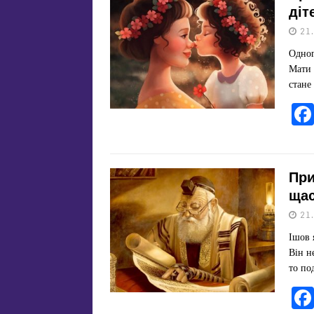
діт
21
Одног
Мати 
стане
При
ща
21
Ішов 
Він н
то по