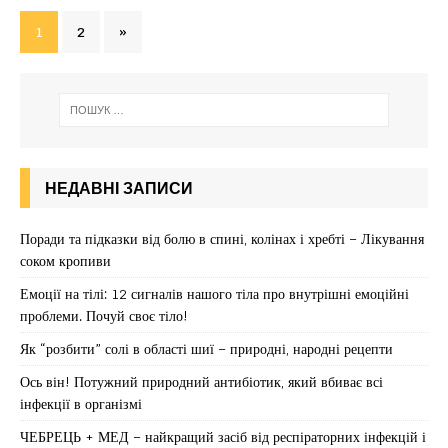
1
2
»
НЕДАВНІ ЗАПИСИ
Поради та підказки від болю в спині, колінах і хребті – Лікування
соком кропиви
Емоції на тілі: 12 сигналів нашого тіла про внутрішні емоційні
проблеми. Почуй своє тіло!
Як “розбити” солі в області шиї – природні, народні рецепти
Ось він! Потужний природний антибіотик, який вбиває всі
інфекції в організмі
ЧЕБРЕЦЬ + МЕД – найкращий засіб від респіраторних інфекцій і