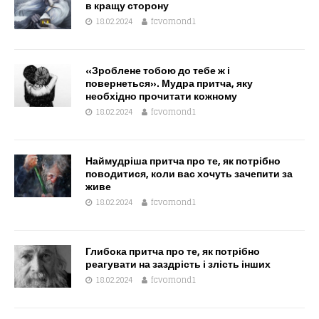
в кращу сторону
18.02.2024
fcvomond1
«Зроблене тобою до тебе ж і
повернеться». Мудра притча, яку
необхідно прочитати кожному
18.02.2024
fcvomond1
Наймудріша притча про те, як потрібно
поводитися, коли вас хочуть зачепити за
живе
18.02.2024
fcvomond1
Глибока притча про те, як потрібно
реагувати на заздрість і злість інших
18.02.2024
fcvomond1