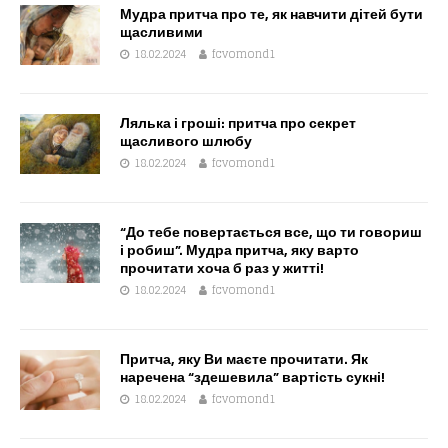
Мудра притча про те, як навчити дітей бути
щасливими
18.02.2024
fcvomond1
Лялька і гроші: притча про секрет
щасливого шлюбу
18.02.2024
fcvomond1
“До тебе повертається все, що ти говориш
і робиш”. Мудра притча, яку варто
прочитати хоча б раз у житті!
18.02.2024
fcvomond1
Притча, яку Ви маєте прочитати. Як
наречена “здешевила” вартість сукні!
18.02.2024
fcvomond1