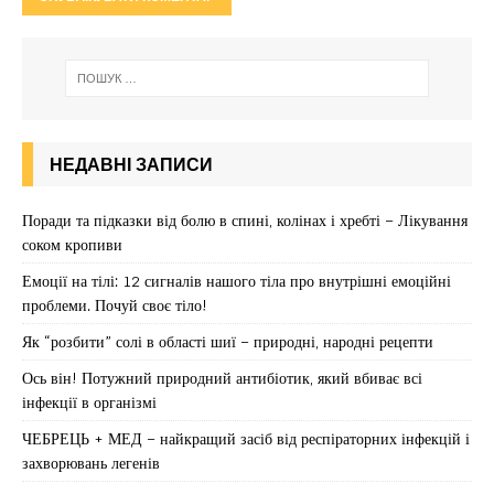
НЕДАВНІ ЗАПИСИ
Поради та підказки від болю в спині, колінах і хребті – Лікування
соком кропиви
Емоції на тілі: 12 сигналів нашого тіла про внутрішні емоційні
проблеми. Почуй своє тіло!
Як “розбити” солі в області шиї – природні, народні рецепти
Ось він! Потужний природний антибіотик, який вбиває всі
інфекції в організмі
ЧЕБРЕЦЬ + МЕД – найкращий засіб від респіраторних інфекцій і
захворювань легенів