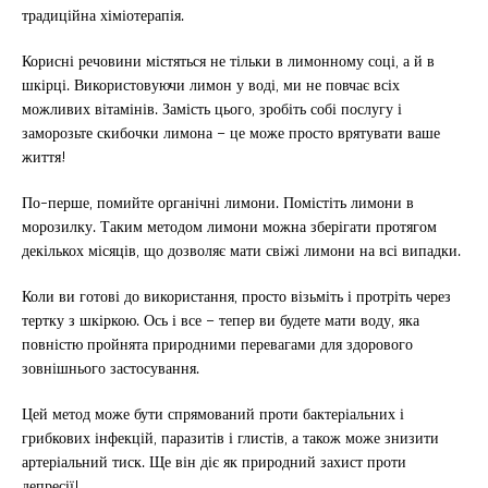
традиційна хіміотерапія.
Корисні речовини містяться не тільки в лимонному соці, а й в
шкірці. Використовуючи лимон у воді, ми не повчає всіх
можливих вітамінів. Замість цього, зробіть собі послугу і
заморозьте скибочки лимона – це може просто врятувати ваше
життя!
По-перше, помийте органічні лимони. Помістіть лимони в
морозилку. Таким методом лимони можна зберігати протягом
декількох місяців, що дозволяє мати свіжі лимони на всі випадки.
Коли ви готові до використання, просто візьміть і протріть через
тертку з шкіркою. Ось і все – тепер ви будете мати воду, яка
повністю пройнята природними перевагами для здорового
зовнішнього застосування.
Цей метод може бути спрямований проти бактеріальних і
грибкових інфекцій, паразитів і глистів, а також може знизити
артеріальний тиск. Ще він діє як природний захист проти
депресії!