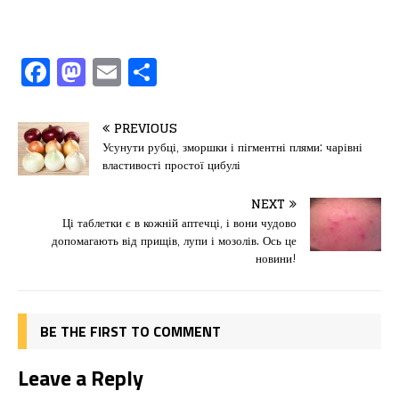
F
M
E
П
a
a
m
од
c
st
ai
іл
PREVIOUS
e
o
l
и
Усунути рубці, зморшки і пігментні плями: чарівні
властивості простої цибулі
b
d
т
o
o
ис
NEXT
Ці таблетки є в кожній аптечці, і вони чудово
o
n
я
допомагають від прищів, лупи і мозолів. Ось це
k
новини!
BE THE FIRST TO COMMENT
Leave a Reply