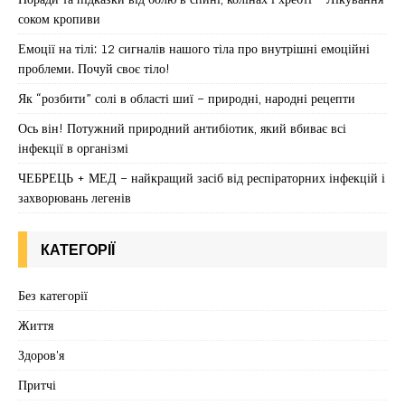
соком кропиви
Емоції на тілі: 12 сигналів нашого тіла про внутрішні емоційні
проблеми. Почуй своє тіло!
Як “розбити” солі в області шиї – природні, народні рецепти
Ось він! Потужний природний антибіотик, який вбиває всі
інфекції в організмі
ЧЕБРЕЦЬ + МЕД – найкращий засіб від респіраторних інфекцій і
захворювань легенів
КАТЕГОРІЇ
Без категорії
Життя
Здоров'я
Притчі