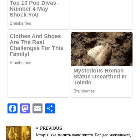
F
M
E
П
a
a
m
од
c
st
ai
іл
PREVIOUS
e
o
l
и
Історія, яка змінить ваше життя: Бог дає можливості,