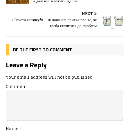
а далі все залежить від нас
b
d
т
o
o
ис
NEXT
«Опусти склянку!» – незвичайна притча про те, як
o
n
я
треба ставитися до проблем
k
BE THE FIRST TO COMMENT
Leave a Reply
Your email address will not be published.
Comment
Name
*