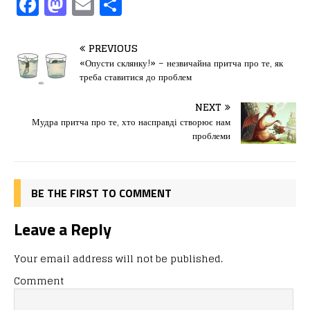
F
M
E
П
a
a
m
од
c
st
ai
іл
PREVIOUS
e
o
l
и
«Опусти склянку!» – незвичайна притча про те, як
треба ставитися до проблем
b
d
т
o
o
ис
NEXT
Мудра притча про те, хто насправді створює нам
o
n
я
проблеми
k
BE THE FIRST TO COMMENT
Leave a Reply
Your email address will not be published.
Comment