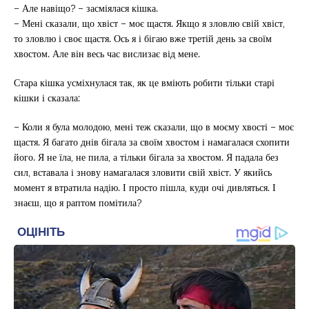
– Але навіщо? – засміялася кішка.
– Мені сказали, що хвіст – моє щастя. Якщо я зловлю свій хвіст,
то зловлю і своє щастя. Ось я і бігаю вже третій день за своїм
хвостом. Але він весь час вислизає від мене.
Стара кішка усміхнулася так, як це вміють робити тільки старі
кішки і сказала:
– Коли я була молодою, мені теж сказали, що в моєму хвості – моє
щастя. Я багато днів бігала за своїм хвостом і намагалася схопити
його. Я не їла, не пила, а тільки бігала за хвостом. Я падала без
сил, вставала і знову намагалася зловити свій хвіст. У якийсь
момент я втратила надію. І просто пішла, куди очі дивляться. І
знаєш, що я раптом помітила?