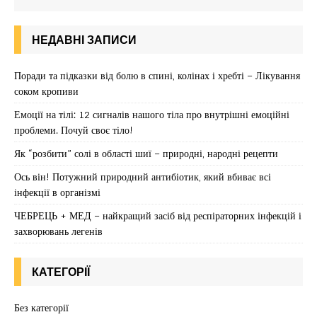
НЕДАВНІ ЗАПИСИ
Поради та підказки від болю в спині, колінах і хребті – Лікування
соком кропиви
Емоції на тілі: 12 сигналів нашого тіла про внутрішні емоційні
проблеми. Почуй своє тіло!
Як “розбити” солі в області шиї – природні, народні рецепти
Ось він! Потужний природний антибіотик, який вбиває всі
інфекції в організмі
ЧЕБРЕЦЬ + МЕД – найкращий засіб від респіраторних інфекцій і
захворювань легенів
КАТЕГОРІЇ
Без категорії