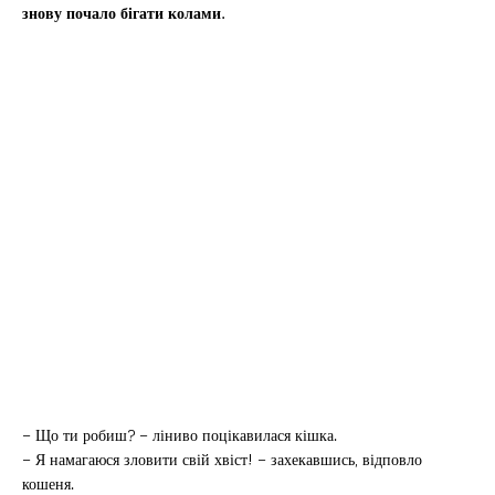
знову почало бігати колами.
– Що ти робиш? – ліниво поцікавилася кішка.
– Я намагаюся зловити свій хвіст! – захекавшись, відповло
кошеня.