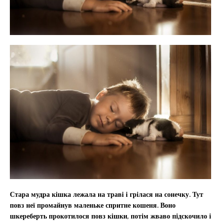
Стара мудра кішка лежала на траві і грілася на сонечку. Тут
повз неї промайнув маленьке спритне кошеня. Воно
шкереберть прокотилося повз кішки, потім жваво підскочило і