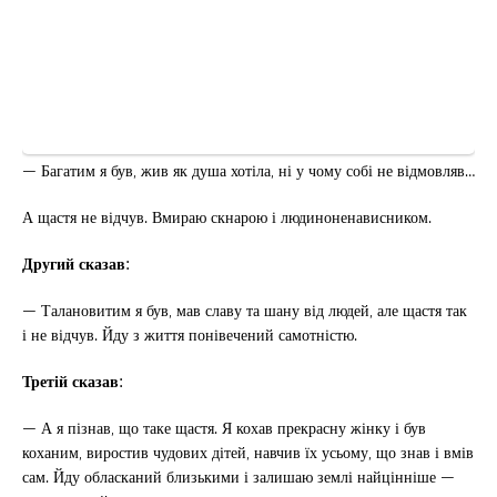
— Багатим я був, жив як душа хотіла, ні у чому собі не відмовляв…
А щастя не відчув. Вмираю скнарою і людиноненависником.
Другий сказав:
— Талановитим я був, мав славу та шану від людей, але щастя так
і не відчув. Йду з життя понівечений самотністю.
Третій сказав:
— А я пізнав, що таке щастя. Я кохав прекрасну жінку і був
коханим, виростив чудових дітей, навчив їх усьому, що знав і вмів
сам. Йду обласканий близькими і залишаю землі найцінніше —