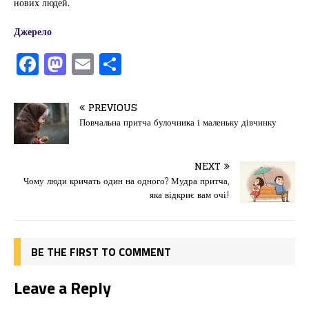
нових людей.
Джерело
F
M
E
П
a
a
m
од
c
st
ai
іл
PREVIOUS
e
o
l
и
Повчальна притча булочника і маленьку дівчинку
b
d
т
o
o
ис
NEXT
Чому люди кричать один на одного? Мудра притча,
o
n
я
яка відкриє вам очі!
k
BE THE FIRST TO COMMENT
Leave a Reply