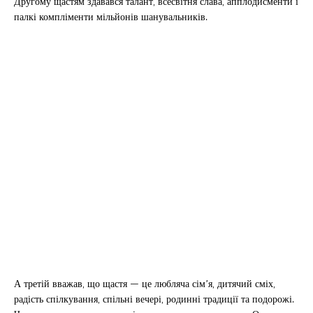
Другому щастям здавався талант, всесвітня слава, апплодисменти і
палкі компліменти мільйонів шанувальників.
А третій вважав, що щастя — це любляча сім’я, дитячий сміх,
радість спілкування, спільні вечері, родинні традиції та подорожі.