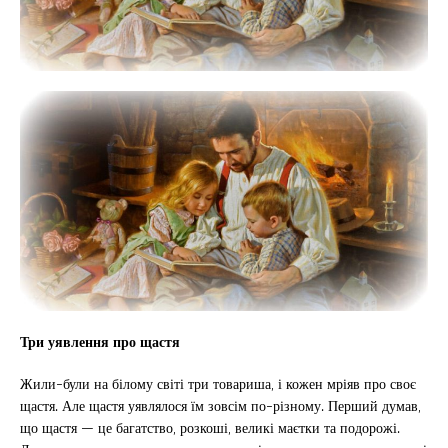
Три уявлення про щастя
Жили-були на білому світі три товариша, і кожен мріяв про своє
щастя. Але щастя уявлялося їм зовсім по-різному. Перший думав,
що щастя — це багатство, розкоші, великі маєтки та подорожі.