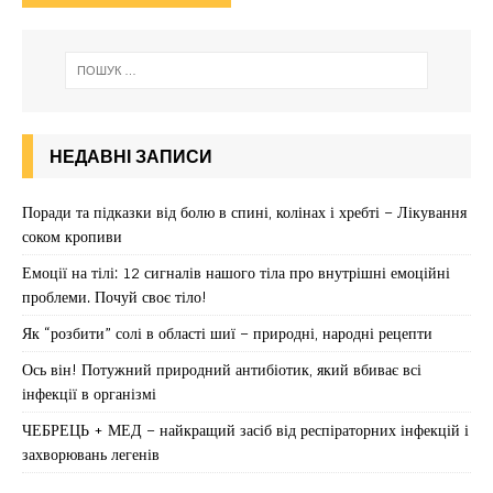
НЕДАВНІ ЗАПИСИ
Поради та підказки від болю в спині, колінах і хребті – Лікування
соком кропиви
Емоції на тілі: 12 сигналів нашого тіла про внутрішні емоційні
проблеми. Почуй своє тіло!
Як “розбити” солі в області шиї – природні, народні рецепти
Ось він! Потужний природний антибіотик, який вбиває всі
інфекції в організмі
ЧЕБРЕЦЬ + МЕД – найкращий засіб від респіраторних інфекцій і
захворювань легенів