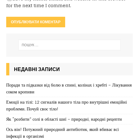
for the next time I comment.
НЕДАВНІ ЗАПИСИ
Поради та підказки від болю в спині, колінах і хребті – Лікування
соком кропиви
Емоції на тілі: 12 сигналів нашого тіла про внутрішні емоційні
проблеми. Почуй своє тіло!
Як “розбити” солі в області шиї – природні, народні рецепти
Ось він! Потужний природний антибіотик, який вбиває всі
інфекції в організмі