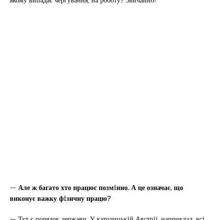
—
Але ж багато хто працює позмiнно. А це означає, що
виконує важку фiзичну працю?
— Тут є порядок держави. У католицькiй Австрiї, наприклад, всi