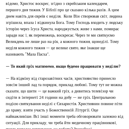
вiдомо, Христос воскрес, згiдно з єврейським календарем,
першого дня тижня. У Бiблiї про це сказано кiлька разiв. А цим
днем навiть для євреїв є недiля. Коли Вiн створював свiт, людина
згрiшила, впала i вiдкинула Бога. Тому Господь входить у людську
iсторiю через Iсуса Христа, народжується, живе з нами, помирає
заради нас i, як переможець, воскресає. Через те ми святкуємо
Великдень не лише раз на рiк, а кожного тижня, щонедiлi. Тому
недiля кожного тижня — це велике свято, яке iнакше ще
називають “Мала Пасха”.
— То який грiх матимемо, якщо будемо працювати у недiлю?
— На вiдмiну вiд старозавiтних часiв, християнство принесло
зовсiм iнший лад та порядок, приклад любовi. Тому тут не можна
сказати, що шити — це важкий грiх, а дивитись телевiзор чи
сидiти в iнтернетi 24 години на добу — не грiх. Центральною
подiєю святкування недiлi є Євхаристiя. Християнин повине пiти
до храму, взяти участь у Божественнiй Лiтургiї. Оце
найважливiше. Всi iншi моменти треба обговорювати залежно вiд
ситуацiї. Для прикладу, чи треба йти медичному працiвниковi,
якому випадає чергування, на роботу? Звичайно!