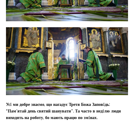
Усi ми добре знаємо, що нагадує Третя Божа Заповiдь:
“Пам’ятай день святий шанувати”. Та часто в недiлю люди
виходять на роботу, бо мають працю по змiнах.