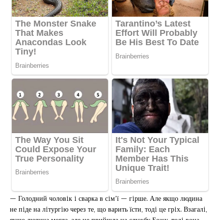
— Голодний чоловiк i сварка в сiм’ї — гiрше. Але якщо людина
не пiде на лiтургiю через те, що варить їсти, тодi це грiх. Взагалi,
якщо людина могла, але не прийшла на службу Божу, тодi вона