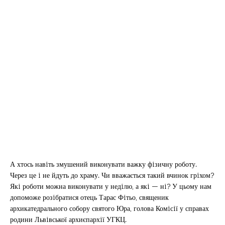
А хтось навiть змушений виконувати важку фiзичну роботу.
Через це i не йдуть до храму. Чи вважається такий вчинок грiхом?
Якi роботи можна виконувати у недiлю, а якi — нi? У цьому нам
допоможе розiбратися отець Тарас Фiтьо, священик
архикатедрального собору святого Юра, голова Комiсiї у справах
родини Львiвської архиєпархiї УГКЦ.