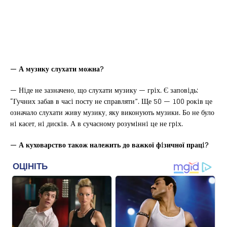
— А музику слухати можна?
— Нiде не зазначено, що слухати музику — грiх. Є заповiдь:
“Гучних забав в часi посту не справляти”. Ще 50 — 100 рокiв це
означало слухати живу музику, яку виконують музики. Бо не було
нi касет, нi дискiв. А в сучасному розумiннi це не грiх.
— А куховарство також належить до важкої фiзичної працi?