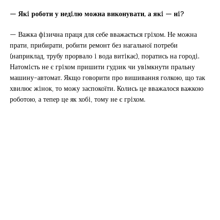
— Якi роботи у недiлю можна виконувати, а якi — нi?
— Важка фiзична праця для себе вважається грiхом. Не можна
прати, прибирати, робити ремонт без нагальної потреби
(наприклад, трубу прорвало i вода витiкає), поратись на городi.
Натомiсть не є грiхом пришити гудзик чи увiмкнути пральну
машину-автомат. Якщо говорити про вишивання голкою, що так
хвилює жiнок, то можу заспокоїти. Колись це вважалося важкою
роботою, а тепер це як хобi, тому не є грiхом.