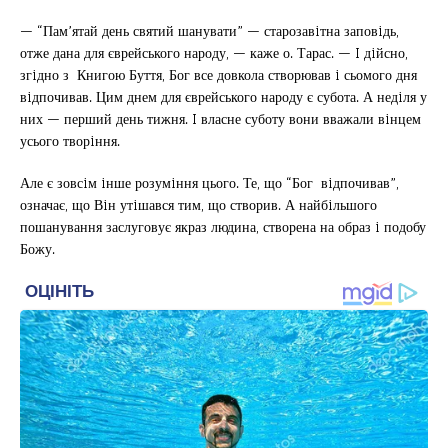
— “Пам’ятай день святий шанувати” — старозавiтна заповiдь,
отже дана для єврейського народу, — каже о. Тарас. — I дiйсно,
згiдно з Книгою Буття, Бог все довкола створював i сьомого дня
вiдпочивав. Цим днем для єврейського народу є субота. А недiля у
них — перший день тижня. I власне суботу вони вважали вiнцем
усього творiння.
Але є зовсiм iнше розумiння цього. Те, що “Бог вiдпочивав”,
означає, що Вiн утiшався тим, що створив. А найбiльшого
пошанування заслуговує якраз людина, створена на образ i подобу
Божу.