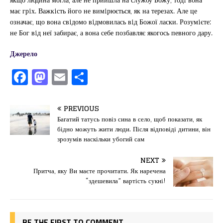
має грiх. Важкiсть його не вимiрюється, як на терезах. Але це
означає, що вона свiдомо вiдмовилась вiд Божої ласки. Розумiєте:
не Бог вiд неї забирає, а вона себе позбавляє якогось певного дару.
Джерело
F
M
E
П
a
a
m
од
c
st
ai
іл
PREVIOUS
e
o
l
и
Багатий татусь повіз сина в село, щоб показати, як
бідно можуть жити люди. Після відповіді дитини, він
b
d
т
зрозумів наскільки убогий сам
o
o
ис
NEXT
o
n
я
Притча, яку Ви маєте прочитати. Як наречена
k
“здешевила” вартість сукні!
BE THE FIRST TO COMMENT