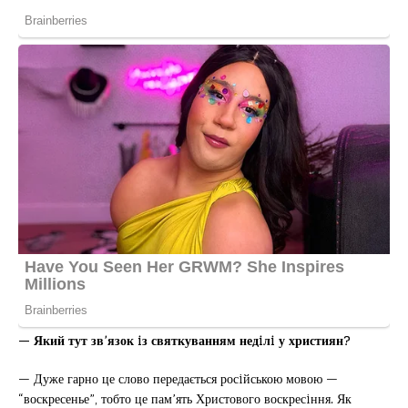
— Який тут зв’язок iз святкуванням недiлi у християн?
— Дуже гарно це слово передається росiйською мовою —
“воскресенье”, тобто це пам’ять Христового воскресiння. Як