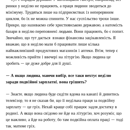
ринки у недiлю не працюють, а праця людини зводиться до
мiнiмуму. Трудяться лише на пiдприємствах iз неперервним
циклом, бо їх не можна спинити. У нас суспiльство трохи iнше.
Прикро, що називаємо себе християнською державою, а натомiсть
базари в недiлю переповненi людьми. Вони працюють, бо є попит.
Звичайно, що тут дається взнаки фiнансова зацiкавленiсть. Я
вважаю, що в недiлю мали б працювати лише кiлька
найважливiший продуктових магазинiв i аптеки. Втiм, тепер є
можливiсть прийти i ввечерi на лiтургiю. Якщо людина це
зробить — це дуже добре для її душi.
— А якщо людина, маючи вибiр, все таки нехтує недiлю
заради подвiйної зарплатнi, вона грiшить?
— Знаєте, якщо людина буде сидiти вдома на канапi й дивитись
телевiзор, то я не сказав би, що її недiльна праця за подвiйну
зарплату — це грiх. Нехай краще собi працює задля достатку в
родинi. А якщо вона свiдомо не йде на лiтургiю, хоч розумiє, що
це важливо, а йде на роботу, бо там подвiйна оплата працi — тодi
так, матиме грiх.