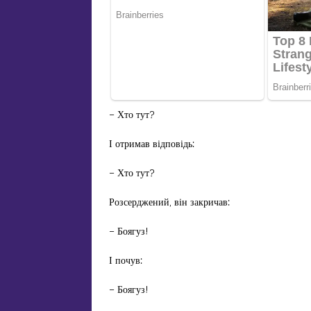
– Хто тут?
І отримав відповідь:
– Хто тут?
Розсерджений, він закричав:
– Боягуз!
І почув:
– Боягуз!