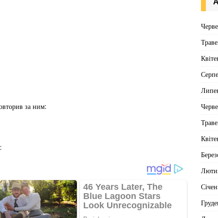
А
Черв
Траве
Квіте
Серп
Липе
Черв
повторив за ним:
Траве
Квіте
:
Берез
Люти
Січен
Груде