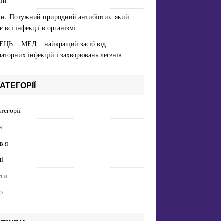
ти
ін! Потужний природний антибіотик, який
є всі інфекції в організмі
ЕЦЬ + МЕД – найкращий засіб від
раторних інфекцій і захворювань легенів
АТЕГОРІЇ
атегорії
я
в'я
і
пти
о