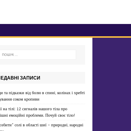
НЕДАВНІ ЗАПИСИ
и та підказки від болю в спині, колінах і хребті
ування соком кропиви
ї на тілі: 12 сигналів нашого тіла про
ішні емоційні проблеми. Почуй своє тіло!
озбити” солі в області шиї – природні, народні