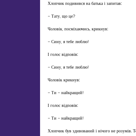
Хлопчик подивився на батька і запитав:
– Тату, що це?
Чоловік, посміхаючись, крикнув:
– Сину, я тебе люблю!
І голос відповів:
– Сину, я тебе люблю!
Чоловік крикнув:
– Ти – найкращий!
І голос відповів:
– Ти – найкращий!
Хлопчик був здивований і нічого не розумів. Т