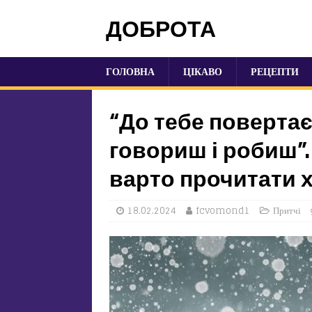
ДОБРОТА
ГОЛОВНА
ЦІКАВО
РЕЦЕПТИ
“До тебе повертає
говориш і робиш”.
варто прочитати хо
18.02.2024
fcvomond1
Притчі