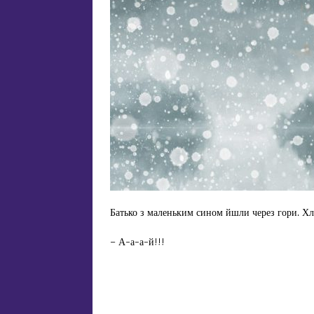
Батько з маленьким сином йшли через гори. Хло
– А-а-а-й!!!