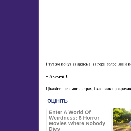
І тут же почув звідкись з-за гори голос, який 
– А-а-а-й!!!
Цікавість перемогла страх, і хлопчик прокричав