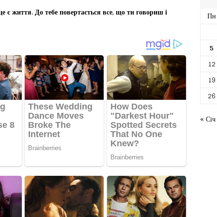
це є життя. До тебе повертається все, що ти говориш і
Пн
5
12
19
26
« Січ