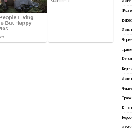
Лист
Жовт
Верес
Липе
Черв
Траве
Квіте
Берез
Липе
Черв
Траве
Квіте
Берез
Люти