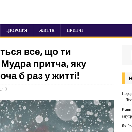
ЗДОРОВ’Я
ЖИТТЯ
ПРИТЧІ
ться все, що ти
 Мудра притча, яку
ча б раз у житті!
0
Порад
– Лік
Емоці
внутр
Як “р