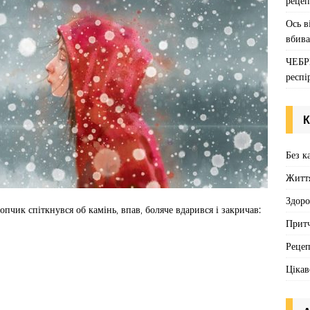
рецеп
Ось в
вбива
ЧЕБР
респі
К
Без к
Житт
Здоро
пчик спіткнувся об камінь, впав, боляче вдарився і закричав:
Притч
Реце
Цікав