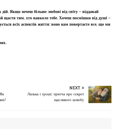
 дій.
Якщо хочеш більше любові від світу – віддавай
й щастя тим, хто навколо тебе.
Хочеш посмішки від душі –
ується всіх аспектів життя: воно нам повертаєте все, що ми
мих.
NEXT
 Як
Лялька і гроші: притча про секрет
кні!
щасливого шлюбу