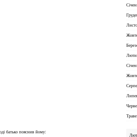
Січен
Груде
Лист
Жовт
Берез
Люти
Січен
Жовт
Серп
Липе
Черв
Траве
оді батько пояснив йому:
Лют