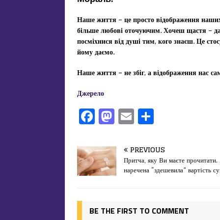
Наше життя – це просто відображення наших
більше любові оточуючим. Хочеш щастя – да
посміхнися від душі тим, кого знаєш. Це стос
йому даємо.
Наше життя – не збіг, а відображення нас са
Джерело
F
M
E
П
a
a
m
од
c
st
ai
іл
PREVIOUS
e
o
l
и
Притча, яку Ви маєте прочитати.
наречена “здешевила” вартість су
b
d
т
o
o
ис
o
n
я
BE THE FIRST TO COMMENT