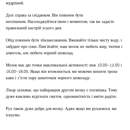
мудріший.
Далі справа за сніданком. Він повинен бути
неспішним. Насолоджуйтеся їжею і моментом, так ви задасте
правильний настрій усього дня.
Обід повинен бути збалансованим. Вживайте тільки чисту воду, і
забудьте про соки. Пам’ятайте, наш мозок не любить жир, тютюн і
алкоголь, але любить чорний шоколад.
Мозок має дві точки максимальної активності: між 10.00-12.00 і
16.00-18.00. Якщо він втомлюється, ми можемо випити трохи
кави і з’їсти пару шматочків чорного шоколаду.
Лікар зазначає, що найкращим другом мозку є посмішка. Тому
дуже важливо відігнати смуток, одноманітність і вміти радіти.
Рух також дуже добре для мозку. Адже якщо ми рухаємося, ми
існуємо.