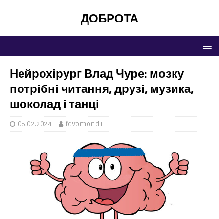
ДОБРОТА
Нейрохірург Влад Чуре: мозку
потрібні читання, друзі, музика,
шоколад і танці
05.02.2024
fcvomond1