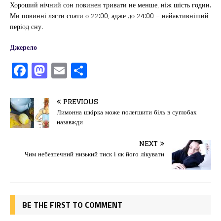
Хороший нічний сон повинен тривати не менше, ніж шість годин.
Ми повинні лягти спати о 22:00, адже до 24:00 – найактивніший
період сну.
Джерело
F
M
E
П
a
a
m
од
c
st
ai
іл
PREVIOUS
e
o
l
и
Лимонна шкірка може полегшити біль в суглобах
назавжди
b
d
т
o
o
ис
NEXT
Чим небезпечний низький тиск і як його лікувати
o
n
я
k
BE THE FIRST TO COMMENT