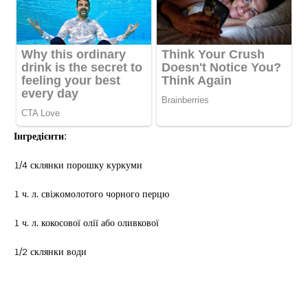
Інгредієнти:
1/4 склянки порошку куркуми
1 ч. л. свіжомолотого чорного перцю
1 ч. л. кокосової олії або оливкової
1/2 склянки води