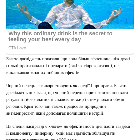
Багато досліджень показали, що вона більш ефективна, ніж деякі
сильні протизапальні препарати (такі як гідрокортизон), не
викликаючи жодних побічних ефектів.
Чорний перець – використовують як спеції і приправи. Багато
досліджень показали, що чорний перець сприяє зниженню ваги в
результаті його здатності спалювати жир і стимулювати обмін
речовин. Крім того, він також працює як природний
антидепресант, який допомагає поліпшити настрій!
Ця спеція насправді є ключем до ефективності цієї пасти завдяки
її компоненту, пиперину, який має здатність збільшувати
поглинання куркуміну до 1000 разів.