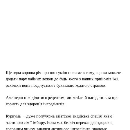
Ще одна хороша річ про цю суміш полягає в тому, що ви можете
додати пару чайних ложок до будь-якого з ваших прийомів їжі,
оскільки вона поєднується з буквально кожною стравою.
Але перш ніж ділитися рецептом, ми хотіли б нагадати вам про
користь для здоров’я інгредієнтів:
Куркума – дуже популярна азіатсько-індійська спеція, яка є
частиною сім’ї імбиру. Вона має безліч переваг для здоров’я,
головним чином завдяки активного інгредієнта, званому