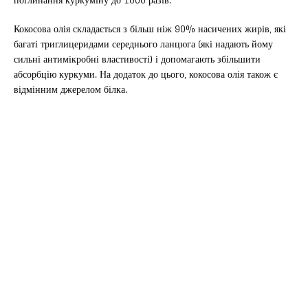
Кокосова олія складається з більш ніж 90% насичених жирів, які
багаті триглицеридами середнього ланцюга (які надають йому
сильні антимікробні властивості) і допомагають збільшити
абсорбцію куркуми. На додаток до цього, кокосова олія також є
відмінним джерелом білка.