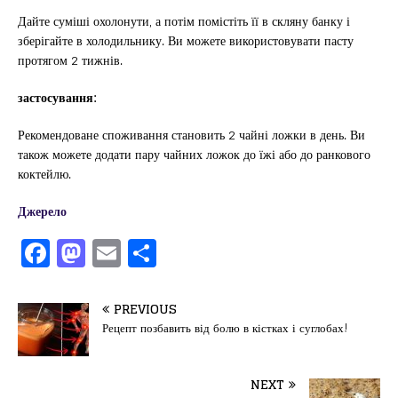
Дайте суміші охолонути, а потім помістіть її в скляну банку і
зберігайте в холодильнику. Ви можете використовувати пасту
протягом 2 тижнів.
застосування:
Рекомендоване споживання становить 2 чайні ложки в день. Ви
також можете додати пару чайних ложок до їжі або до ранкового
коктейлю.
Джерело
F
M
E
П
a
a
m
од
c
st
ai
іл
PREVIOUS
e
o
l
и
Рецепт позбавить від болю в кістках і суглобах!
b
d
т
o
o
ис
NEXT