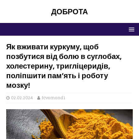
ДОБРОТА
Як вживати куркуму, щоб
позбутися від болю в суглобах,
холестерину, тригліцеридів,
поліпшити пам’ять і роботу
мозку!
02.02.2024
fcvomond1