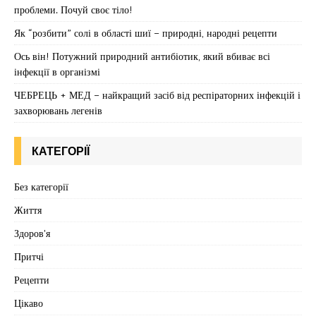
проблеми. Почуй своє тіло!
Як “розбити” солі в області шиї – природні, народні рецепти
Ось він! Потужний природний антибіотик, який вбиває всі
інфекції в організмі
ЧЕБРЕЦЬ + МЕД – найкращий засіб від респіраторних інфекцій і
захворювань легенів
КАТЕГОРІЇ
Без категорії
Життя
Здоров'я
Притчі
Рецепти
Цікаво