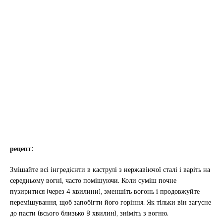
рецепт:
Змішайте всі інгредієнти в каструлі з нержавіючої сталі і варіть на
середньому вогні, часто помішуючи. Коли суміш почне
пузиритися (через 4 хвилини), зменшіть вогонь і продовжуйте
перемішування, щоб запобігти його горіння. Як тільки він загусне
до пасти (всього близько 8 хвилин), зніміть з вогню.