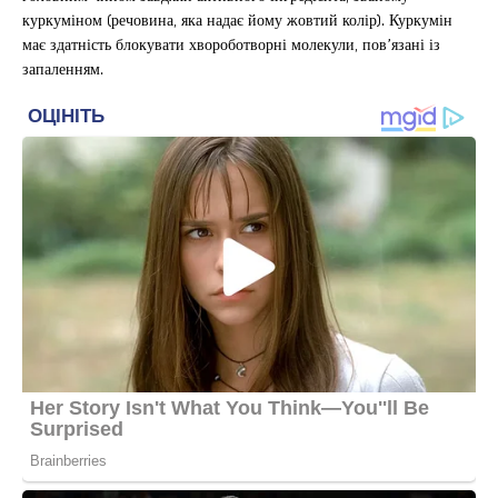
куркуміном (речовина, яка надає йому жовтий колір). Куркумін
має здатність блокувати хвороботворні молекули, пов’язані із
запаленням.