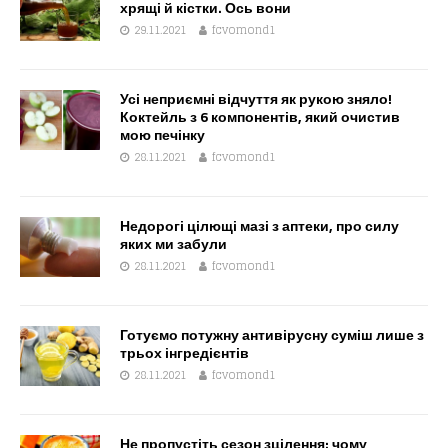
хрящі й кістки. Ось вони
29.11.2021
fcvomond1
Усі неприємні відчуття як рукою зняло!
Коктейль з 6 компонентів, який очистив
мою печінку
28.11.2021
fcvomond1
Недорогі цілющі мазі з аптеки, про силу
яких ми забули
28.11.2021
fcvomond1
Готуємо потужну антивірусну суміш лише з
трьох інгредієнтів
28.11.2021
fcvomond1
Не пропустіть сезон зцілення: чому