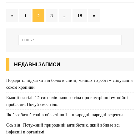
«
1
2
3
…
18
»
НЕДАВНІ ЗАПИСИ
Поради та підказки від болю в спині, колінах і хребті – Лікування
соком кропиви
Емоції на тілі: 12 сигналів нашого тіла про внутрішні емоційні
проблеми. Почуй своє тіло!
Як “розбити” солі в області шиї – природні, народні рецепти
Ось він! Потужний природний антибіотик, який вбиває всі
інфекції в організмі