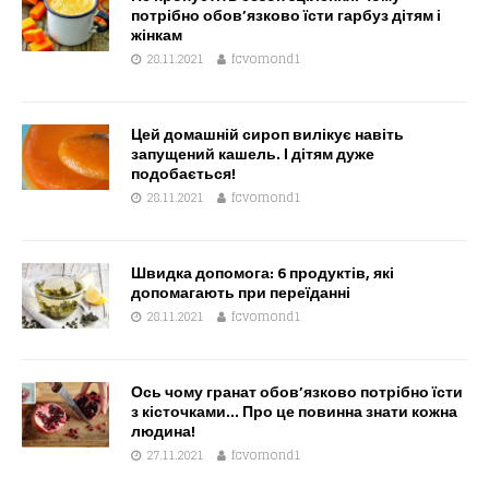
потрібно обов’язково їсти гарбуз дітям і
жінкам
28.11.2021
fcvomond1
Цей домашній сироп вилікує навіть
запущений кашель. І дітям дуже
подобається!
28.11.2021
fcvomond1
Швидка допомога: 6 продуктів, які
допомагають при переїданні
28.11.2021
fcvomond1
Ось чому гранат обов’язково потрібно їсти
з кісточками… Про це повинна знати кожна
людина!
27.11.2021
fcvomond1