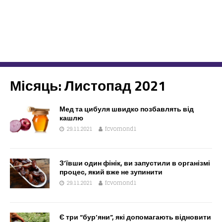
Місяць:
Листопад 2021
Мед та цибуля швидко позбавлять від
кашлю
29.11.2021
fcvomond1
З’ївши один фінік, ви запустили в організмі
процес, який вже не зупинити
29.11.2021
fcvomond1
Є три “бур’яни”, які допомагають відновити