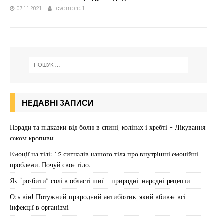
07.11.2021
fcvomond1
НЕДАВНІ ЗАПИСИ
Поради та підказки від болю в спині, колінах і хребті – Лікування
соком кропиви
Емоції на тілі: 12 сигналів нашого тіла про внутрішні емоційні
проблеми. Почуй своє тіло!
Як “розбити” солі в області шиї – природні, народні рецепти
Ось він! Потужний природний антибіотик, який вбиває всі
інфекції в організмі