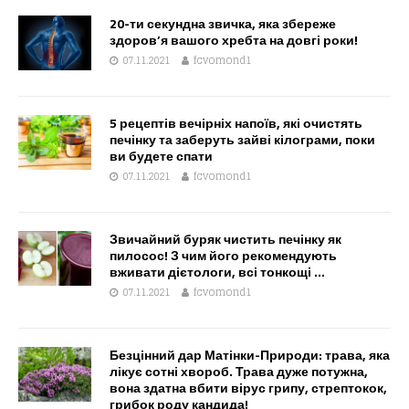
20-ти секундна звичка, яка збереже
здоров’я вашого хребта на довгі роки!
07.11.2021
fcvomond1
5 рецептів вечірніх напоїв, які очистять
печінку та заберуть зайві кілограми, поки
ви будете спати
07.11.2021
fcvomond1
Звичайний буряк чистить печінку як
пилосос! З чим його рекомендують
вживати дієтологи, всі тонкощі …
07.11.2021
fcvomond1
Безцінний дар Матінки-Природи: трава, яка
лікує сотні хвороб. Трава дуже потужна,
вона здатна вбити вірус грипу, стрептокок,
грибок роду кандида!