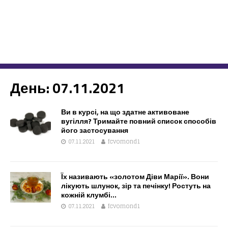
День:
07.11.2021
Ви в курсі, на що здатне активоване
вугілля? Тримайте повний список способів
його застосування
07.11.2021
fcvomond1
Їх називають «золотом Діви Марії». Вони
лікують шлунок, зір та печінку! Ростуть на
кожній клумбі…
07.11.2021
fcvomond1