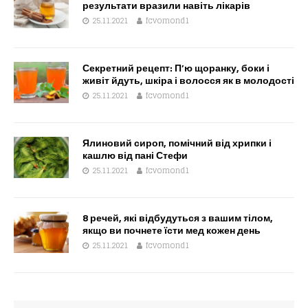
результати вразили навіть лікарів
25.11.2021
fcvomond1
Секретний рецепт: П’ю щоранку, боки і
живіт йдуть, шкіра і волосся як в молодості
25.11.2021
fcvomond1
Ялиновий сироп, помічний від хрипки і
кашлю від пані Стефи
25.11.2021
fcvomond1
8 речей, які відбудуться з вашим тілом,
якщо ви почнете їсти мед кожен день
25.11.2021
fcvomond1