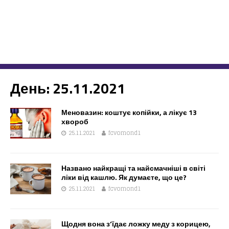
День:
25.11.2021
Меновазин: коштує копійки, а лікує 13
хвороб
25.11.2021
fcvomond1
Названо найкращі та найсмачніші в світі
ліки від кашлю. Як думаєте, що це?
25.11.2021
fcvomond1
Щодня вона з’їдає ложку меду з корицею,