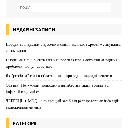
НЕДАВНІ ЗАПИСИ
Поради та підказки від болю в спині, колінах і хребті – Лікування
соком кропиви
Емоції на тілі: 12 сигналів нашого тіла про внутрішні емоційні
проблеми. Почуй своє тіло!
Як “розбити” солі в області шиї – природні, народні рецепти
Ось він! Потужний природний антибіотик, який вбиває всі
інфекції в організмі
ЧЕБРЕЦЬ + МЕД – найкращий засіб від респіраторних інфекцій і
захворювань легенів
КАТЕГОРІЇ