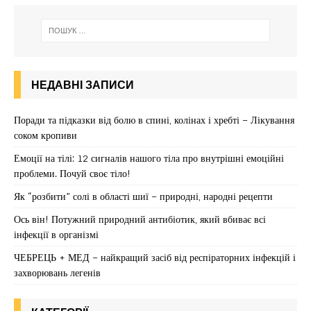
НЕДАВНІ ЗАПИСИ
Поради та підказки від болю в спині, колінах і хребті – Лікування
соком кропиви
Емоції на тілі: 12 сигналів нашого тіла про внутрішні емоційні
проблеми. Почуй своє тіло!
Як “розбити” солі в області шиї – природні, народні рецепти
Ось він! Потужний природний антибіотик, який вбиває всі
інфекції в організмі
ЧЕБРЕЦЬ + МЕД – найкращий засіб від респіраторних інфекцій і
захворювань легенів