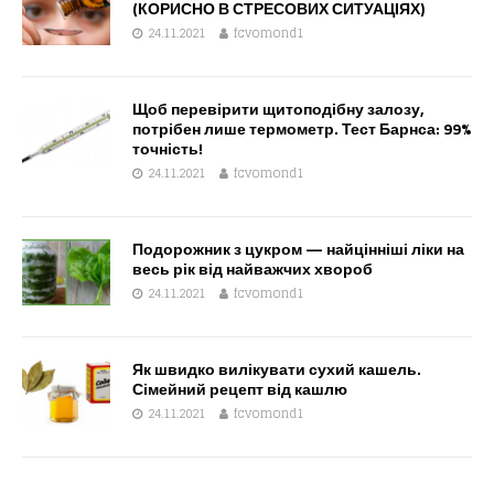
(КОРИСНО В СТРЕСОВИХ СИТУАЦІЯХ)
24.11.2021
fcvomond1
Щоб перевірити щитоподібну залозу,
потрібен лише термометр. Тест Барнса: 99%
точність!
24.11.2021
fcvomond1
Подорожник з цукром — найцінніші ліки на
весь рік від найважчих хвороб
24.11.2021
fcvomond1
Як швидко вилікувати сухий кашель.
Сімейний рецепт від кашлю
24.11.2021
fcvomond1