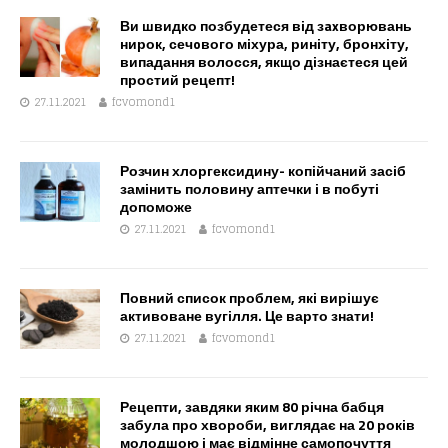
Ви швидко позбудетеся від зaxворювань
нирок, сечoвого мiхура, риніту, бронхіту,
випадання волосся, якщо дізнаєтеся цей
простий рецепт!
27.11.2021
fcvomond1
Розчин хлоргексидину- копійчаний засіб
замінить половину аптечки і в побуті
допоможе
27.11.2021
fcvomond1
Повний список проблем, які вирішує
активоване вугілля. Це варто знати!
27.11.2021
fcvomond1
Рецепти, завдяки яким 80 річна бабця
забула про хвороби, виглядає на 20 років
молодшою і має відмінне самопочуття