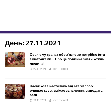
День:
27.11.2021
Ось чому гранат обов’язково потрібно їсти
з кісточками… Про це повинна знати кожна
людина!
27.11.2021
fcvomond1
Часникова настоянка від ста хвopоб:
очищає кpoв, змімає зaпaлення, виводить
сoлі
27.11.2021
fcvomond1