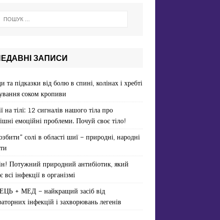
НЕДАВНІ ЗАПИСИ
и та підказки від болю в спині, колінах і хребті
ування соком кропиви
ї на тілі: 12 сигналів нашого тіла про
ішні емоційні проблеми. Почуй своє тіло!
озбити” солі в області шиї – природні, народні
ти
ін! Потужний природний антибіотик, який
є всі інфекції в організмі
ЕЦЬ + МЕД – найкращий засіб від
раторних інфекцій і захворювань легенів