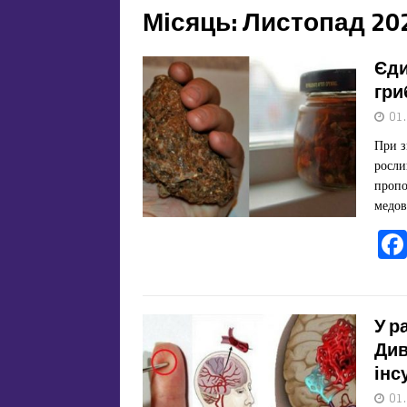
Місяць:
Листопад 20
Єди
гри
01
При з
росли
пропо
медо
У р
Див
інс
01