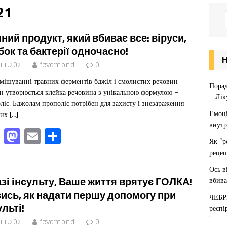
21
ний продукт, який вбиває все: віруси,
бок та бактерії одночасно!
.11.2021
fcvomond1
0
мішуванні травних ферментів бджіл і смолистих речовин
Порад
н утворюється клейка речовина з унікальною формулою –
– Лік
ліс. Бджолам прополіс потрібен для захисту і знезараження
Емоці
вих
[…]
внутр
F
M
E
П
Як “р
a
a
m
од
рецеп
c
st
ai
іл
Ось в
e
o
l
ит
вбива
азі інсульту, Ваше життя врятує ГОЛКА!
b
d
ис
ись, як надати першу допомогу при
ЧЕБР
ульті!
респі
o
o
я
.11.2021
fcvomond1
0