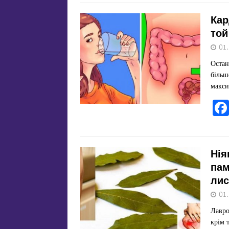
Кар
той
01
Остан
більш
макси
Нія
пам
лис
01
Лавро
крім 