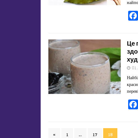
найп
Це 
здо
худ
01
Найбі
краси
перев
«
1
…
17
18