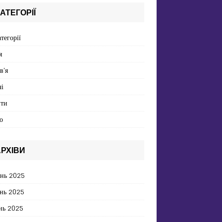
АТЕГОРІЇ
атегорії
я
в'я
і
пти
о
РХІВИ
ень 2025
нь 2025
нь 2025