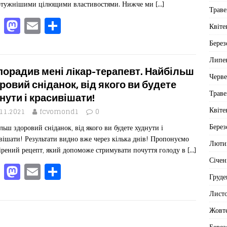
отужнішими цілющими властивостями. Нижче ми
[…]
Траве
F
M
E
П
Квіте
a
a
m
од
Берез
c
st
ai
іл
Липе
e
o
l
ит
порадив мені лiкар-теpапевт. Найбільш
Черв
b
d
ис
ровий сніданок, від якого ви будете
Траве
нути і красивішати!
o
o
я
Квіте
.11.2021
fcvomond1
0
o
n
Берез
льш здоровий сніданок, від якого ви будете худнути і
k
вішати! Результати видно вже через кілька днів! Пропонуємо
Люти
ірений рецепт, який допоможе стримувати почуття голоду в
[…]
Січен
F
M
E
П
Груде
a
a
m
од
Лист
c
st
ai
іл
Жовт
e
o
l
ит
Берез