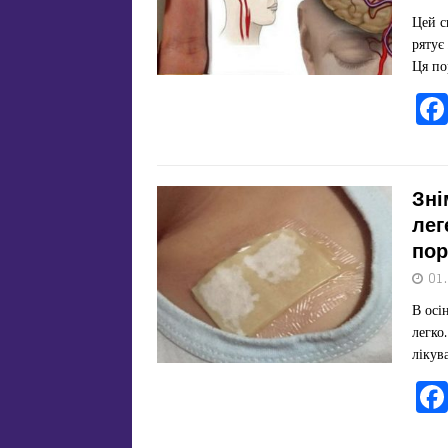
Цей с
рятує
Ця по
Зні
лег
пор
01
В осі
легко
лікув