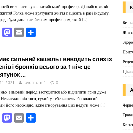
o
n
посіб використовував китайський професор. Дізнайся, як він
К
k
 життя! Голка може врятувати життя пацієнта в разі інсульту.
рада була дана китайським професором, який
[…]
Без к
F
M
E
П
Житт
a
a
m
од
Здоро
c
st
ai
іл
Притч
e
o
l
ит
має сильний кашель і виводить слиз із
Реце
b
d
ис
енів і бронхів всього за 1 ніч: це
Цікав
ятунок …
o
o
я
.11.2021
fcvomond1
0
o
n
А
нньо-зимовий період застудитися або підчепити грип дуже
k
. Незалежно від того, сухий у тебе кашель або вологий,
Черв
ати його необхідно, адже ігнорування цієї недуги може
[…]
F
M
E
П
Траве
a
a
m
од
Квіте