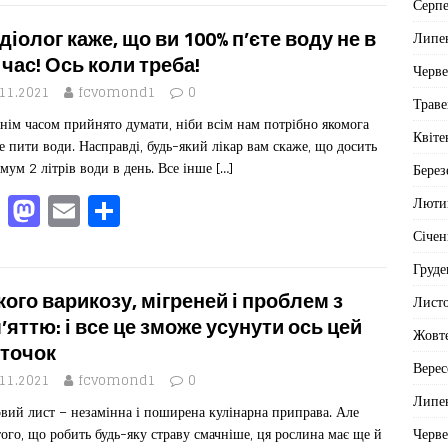
c
st
ai
іл
Серп
e
o
l
ит
діолог каже, що ви 100% п’єте воду не в
Липе
b
d
ис
 час! Ось коли треба!
Черв
o
o
я
.11.2021
fcvomond1
0
Траве
нім часом прийнято думати, ніби всім нам потрібно якомога
o
n
Квіте
е пити води. Насправді, будь-який лікар вам скаже, що досить
k
мум 2 літрів води в день. Все інше
[…]
Берез
F
M
E
П
Люти
a
a
m
од
Січен
c
st
ai
іл
Груде
e
o
l
ит
кого варикозу, мігреней і проблем з
Лист
b
d
ис
’яттю: і все це зможе усунути ось цей
Жовт
точок
o
o
я
Верес
.11.2021
fcvomond1
0
o
n
Липе
вий лист – незамінна і поширена кулінарна приправа. Але
k
Черв
того, що робить будь-яку страву смачніше, ця рослина має ще й