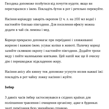
Гвоздика допоможе позбутися від почуття нудоти, якщо ви
перестаралися з їжею. Покладіть бутон в рот і ретельно пережуйте.
Насіння коріандру заваріть окропом (2 ч. л. на 200 мл води) і
настоюйте близько півгодини. Для посилення ефекту можна
додати в чай ​​сік лимона і мед.
Кориця прекрасно допомагає при переїданні і зловживанні
жирною і важкою їжею, усуває коліки в животі. Паличку кориці
залийте склянкою окропу і настоюйте півгодини. Додайте трохи
меду і пийте маленькими ковтками. Цей напій має ще й очисну
дію і перешкоджає відкладенню жиру.
Насіння анісу або кмину теж допоможе усунути вплив важкої їжі:
покладіть в рот чайну ложку насіння і жуйте.
Імбир
З давніх часів імбир застосовувався в східних країнах для
поліпшення травлення і очищення організму, адже в будинках
знаті переїдання було звичайною справою.