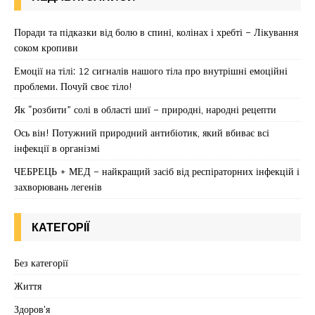
Поради та підказки від болю в спині, колінах і хребті – Лікування
соком кропиви
Емоції на тілі: 12 сигналів нашого тіла про внутрішні емоційні
проблеми. Почуй своє тіло!
Як “розбити” солі в області шиї – природні, народні рецепти
Ось він! Потужний природний антибіотик, який вбиває всі
інфекції в організмі
ЧЕБРЕЦЬ + МЕД – найкращий засіб від респіраторних інфекцій і
захворювань легенів
КАТЕГОРІЇ
Без категорії
Життя
Здоров'я