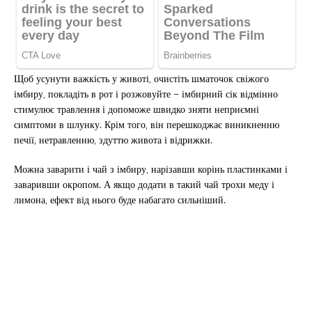
Щоб усунути важкість у животі, очистіть шматочок свіжого
імбиру, покладіть в рот і розжовуйте – імбирний сік відмінно
стимулює травлення і допоможе швидко зняти неприємні
симптоми в шлунку. Крім того, він перешкоджає виникненню
печії, нетравленню, здуттю живота і відрижки.
Можна заварити і чай з імбиру, нарізавши корінь пластинками і
заваривши окропом. А якщо додати в такий чай трохи меду і
лимона, ефект від нього буде набагато сильніший.