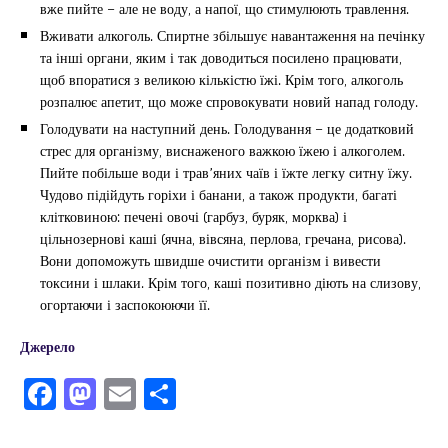
вже пийте – але не воду, а напої, що стимулюють травлення.
Вживати алкоголь. Спиртне збільшує навантаження на печінку
та інші органи, яким і так доводиться посилено працювати,
щоб впоратися з великою кількістю їжі. Крім того, алкоголь
розпалює апетит, що може спровокувати новий напад голоду.
Голодувати на наступний день. Голодування – це додатковий
стрес для організму, виснаженого важкою їжею і алкоголем.
Пийте побільше води і трав’яних чаїв і їжте легку ситну їжу.
Чудово підійдуть горіхи і банани, а також продукти, багаті
клітковиною: печені овочі (гарбуз, буряк, морква) і
цільнозернові каші (ячна, вівсяна, перлова, гречана, рисова).
Вони допоможуть швидше очистити організм і вивести
токсини і шлаки. Крім того, каші позитивно діють на слизову,
огортаючи і заспокоюючи її.
Джерело
F
M
E
П
a
a
m
од