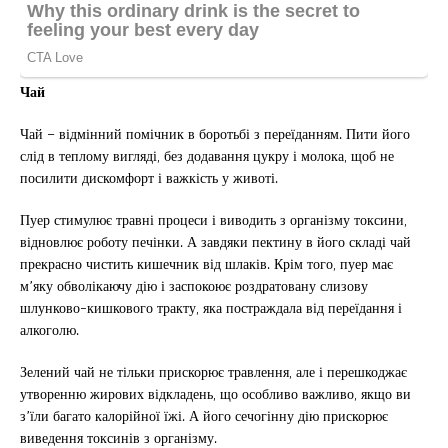
Чай
Чай – відмінний помічник в боротьбі з переїданням. Пити його
слід в теплому вигляді, без додавання цукру і молока, щоб не
посилити дискомфорт і важкість у животі.
Пуер стимулює травні процеси і виводить з організму токсини,
відновлює роботу печінки. А завдяки пектину в його складі чай
прекрасно чистить кишечник від шлаків. Крім того, пуер має
м’яку обволікаючу дію і заспокоює роздратовану слизову
шлунково-кишкового тракту, яка постраждала від переїдання і
алкоголю.
Зелений чай не тільки прискорює травлення, але і перешкоджає
утворенню жирових відкладень, що особливо важливо, якщо ви
з’їли багато калорійної їжі. А його сечогінну дію прискорює
виведення токсинів з організму.