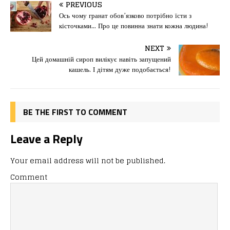
c
st
ai
іл
PREVIOUS
e
o
l
и
Ось чому гранат обов’язково потрібно їсти з
кісточками… Про це повинна знати кожна людина!
b
d
т
o
o
ис
NEXT
Цей домашній сироп вилікує навіть запущений
o
n
я
кашель. І дітям дуже подобається!
k
BE THE FIRST TO COMMENT
Leave a Reply
Your email address will not be published.
Comment