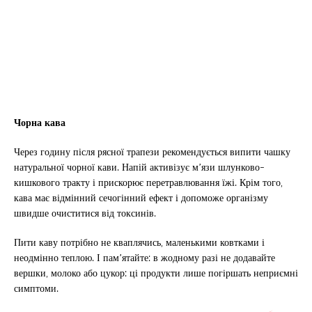
Чорна кава
Через годину після рясної трапези рекомендується випити чашку
натуральної чорної кави. Напій активізує м’язи шлунково-
кишкового тракту і прискорює перетравлювання їжі. Крім того,
кава має відмінний сечогінний ефект і допоможе організму
швидше очиститися від токсинів.
Пити каву потрібно не кваплячись, маленькими ковтками і
неодмінно теплою. І пам’ятайте: в жодному разі не додавайте
вершки, молоко або цукор: ці продукти лише погіршать неприємні
симптоми.