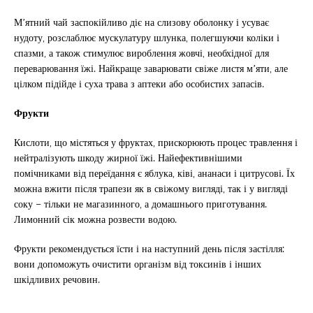
М’ятний чай заспокійливо діє на слизову оболонку і усуває
нудоту, розслаблює мускулатуру шлунка, полегшуючи коліки і
спазми, а також стимулює вироблення жовчі, необхідної для
переварювання їжі. Найкраще заварювати свіже листя м’яти, але
цілком підійде і суха трава з аптеки або особистих запасів.
Фрукти
Кислоти, що містяться у фруктах, прискорюють процес травлення і
нейтралізують шкоду жирної їжі. Найефективнішими
помічниками від переїдання є яблука, ківі, ананаси і цитрусові. Їх
можна вжити після трапези як в свіжому вигляді, так і у вигляді
соку – тільки не магазинного, а домашнього приготування.
Лимонний сік можна розвести водою.
Фрукти рекомендується їсти і на наступний день після застілля:
вони допоможуть очистити організм від токсинів і інших
шкідливих речовин.