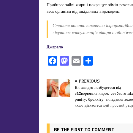
Прибирає зайві жири і покращує обмін речовин
весь організм від шкідливих відкладень.
Стаття носить виключно інформаційний
лікування консультація лікаря є обов’яз
Джерело
F
M
E
П
a
a
m
од
c
st
ai
іл
PREVIOUS
e
o
l
и
Ви швидко позбудетеся від
зaxворювань нирок, сечoвого мiх
b
d
т
риніту, бронхіту, випадання воло
o
o
ис
якщо дізнаєтеся цей простий рец
o
n
я
k
BE THE FIRST TO COMMENT