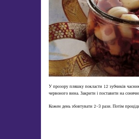
У прозору пляшку покласти 12 зубчиків часник
червоного вина. Закрити і поставити на сонячни
Кожен день збовтувати 2-3 рази. Потім процід