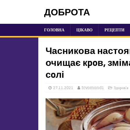
ДОБРОТА
ГОЛОВНА
ЦІКАВО
РЕЦЕПТИ
Часникова настоян
очищає кpoв, змім
сoлі
27.11.2021
fcvomond1
Здоров'я