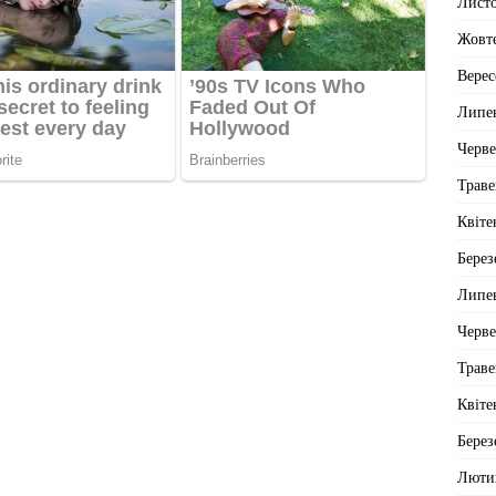
Лист
Жовт
Верес
Липе
Черв
Траве
Квіте
Берез
Липе
Черв
Траве
Квіте
Берез
Люти