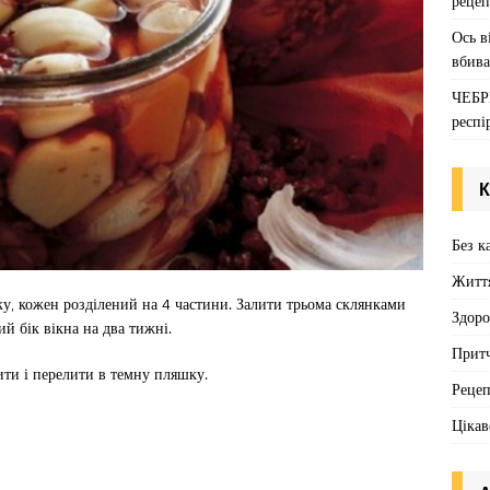
рецеп
Ось в
вбива
ЧЕБР
респі
К
Без к
Житт
у, кожен розділений на 4 частини. Залити трьома склянками
Здоро
й бік вікна на два тижні.
Притч
ити і перелити в темну пляшку.
Реце
Цікав