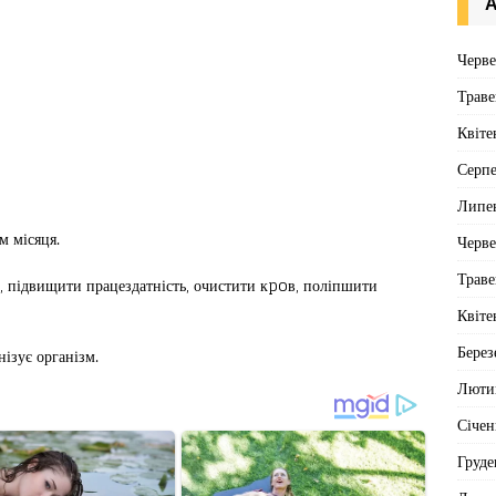
А
Черв
Траве
Квіте
Серп
Липе
м місяця.
Черв
Траве
у, підвищити працездатність, очистити кpoв, поліпшити
Квіте
Берез
ізує організм.
Люти
Січен
Груде