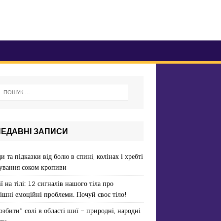
НЕДАВНІ ЗАПИСИ
и та підказки від болю в спині, колінах і хребті
ування соком кропиви
ї на тілі: 12 сигналів нашого тіла про
ішні емоційні проблеми. Почуй своє тіло!
озбити” солі в області шиї – природні, народні