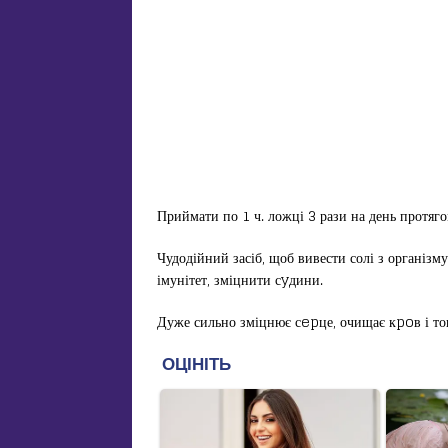
Приймати по 1 ч. ложці 3 рази на день протяго
Чудодійний засіб, щоб вивести солі з організм
імунітет, зміцнити сyдини.
Дуже сильно зміцнює сepце, очищає кpoв і тон