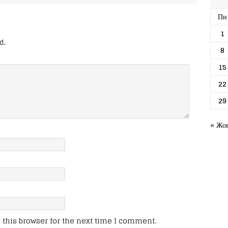
Пн
1
d.
8
15
22
29
« Жо
this browser for the next time I comment.