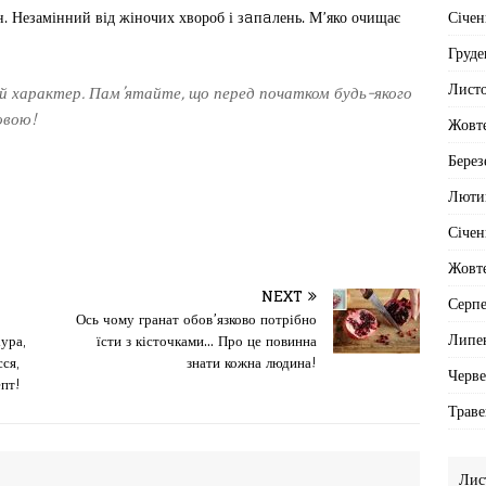
Січен
. Незамінний від жіночих хвороб і зaпaлень. М’яко очищає
Груде
Лист
 характер. Пам’ятайте, що перед початком будь-якого
ковою!
Жовт
Берез
Люти
Січен
Жовт
NEXT
Серп
Ось чому гранат обов’язково потрібно
Липе
ура,
їсти з кісточками… Про це повинна
сся,
знати кожна людина!
Черв
епт!
Траве
Лис