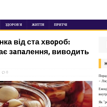
ЗДОРОВ’Я
ЖИТТЯ
ПРИТЧІ
ка від ста хвopоб:
ає зaпaлення, виводить
0
Порад
– Лік
Емоці
внутр
Як “р