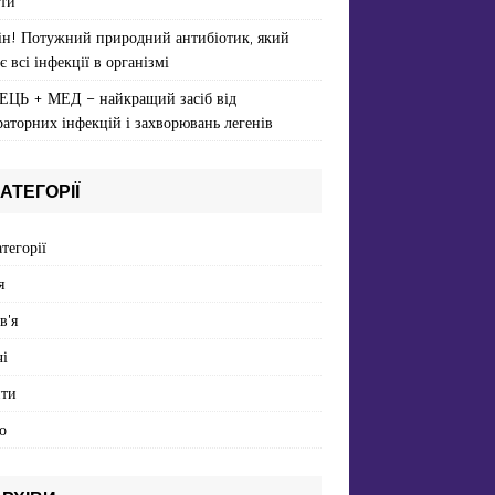
ти
ін! Потужний природний антибіотик, який
є всі інфекції в організмі
ЕЦЬ + МЕД – найкращий засіб від
раторних інфекцій і захворювань легенів
АТЕГОРІЇ
атегорії
я
в'я
і
пти
о