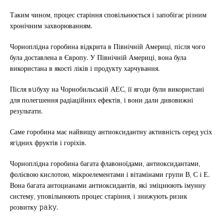
Таким чином, процес старіння сповільнюється і запобігає різним
хронічним захворюванням.
Чорноплідна горобина відкрита в Північній Америці, після чого
була доставлена в Європу. У Північній Америці, вона була
використана в якості ліків і продукту харчування.
Після вuбуху на Чорнобильській АЕС, її ягоди були використані
для полегшення радіаційних ефектів, і вони дали дивовижні
результати.
Саме горобина має найвищу антиоксидантну активність серед усіх
ягідних фруктів і горіхів.
Чорноплідна горобина багата флавоноїдами, антиоксидантами,
фолієвою кислотою, мікроелементами і вітамінами групи В, С і Е.
Вона багата антоцианами антиоксидантів, які зміцнюють імунну
систему, уповільнюють процес старіння, і знижують ризик
розвитку paky.