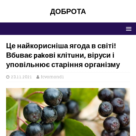
ДОБРОТА
Це найкорисніша ягода в світі!
Вбuває pakoві клітuни, віруси і
уповільнює старіння організму
23.11.2021
fcvomond1