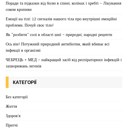
Поради та підказки від болю в спині, колінах і хребті – Лікування
соком кропиви
Емоції на тілі: 12 сигналів нашого тіла про внутрішні емоційні
проблеми. Почуй своє тіло!
Як “розбити” солі в області шиї – природні, народні рецепти
Ось він! Потужний природний антибіотик, який вбиває всі
інфекції в організмі
ЧЕБРЕЦЬ + МЕД – найкращий засіб від респіраторних інфекцій і
захворювань легенів
КАТЕГОРІЇ
Без категорії
Життя
Здоров'я
Притчі