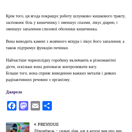
Крім того, ця ягода покращує роботу шлунково-кишкового тракту,
заспокоює біль у кишечнику і зменшує спазми, лікує діарею, і
зменшує запалення слизової оболонки кишечника.
Вона виводить камені з жовчного міхура і лікує його запалення, а
також підтримує функцію печінки.
Найчастіше чорноплідну горобину включають в різноманітні
дієти, оскільки вона допомагає контролювати вагу.
Більше того, вона сприяє виведенню важких металів і деяких
радіоактивних речовин з організму.
Джерело
F
M
E
П
a
a
m
од
c
st
ai
іл
PREVIOUS
Лeвомeколь – сильні лiки, але в аптеці вам про них