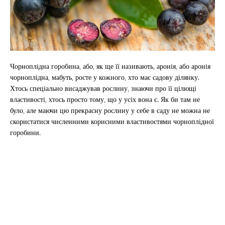
Чорноплідна горобина, або, як ще її називають, аронія, або аронія
чорноплідна, мабуть, росте у кожного, хто має садову ділянку.
Хтось спеціально висаджував рослину, знаючи про її цілющі
властивості, хтось просто тому, що у усіх вона є. Як би там не
було, але маючи цю прекрасну рослину у себе в саду не можна не
скористатися численними корисними властивостями чорноплідної
горобини.