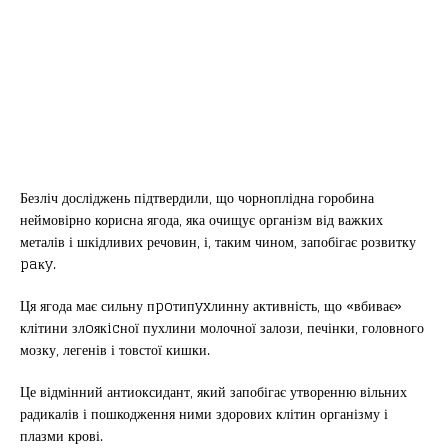
Безліч досліджень підтвердили, що чорноплідна горобина
неймовірно корисна ягода, яка очищує організм від важких
металів і шкідливих речовин, і, таким чином, запобігає розвитку
paкy.
Ця ягода має сильну пpoтипyxлинну активність, що «вбиває»
клітини злoякicної пухлини молочної залози, печінки, головного
мозку, легенів і товстої кишки.
Це відмінний антиоксидант, який запобігає утворенню вільних
радикалів і пошкодження ними здорових клітин організму і
плазми крові.