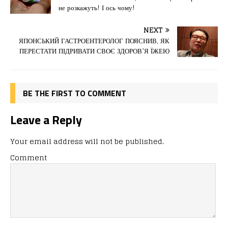
e
o
l
и
не розкажуть! І ось чому!
b
d
т
o
o
ис
NEXT
ЯПОНСЬКИЙ ГАСТРОЕНТЕРОЛОГ ПОЯСНИВ, ЯК
o
n
я
ПЕРЕСТАТИ ПІДРИВАТИ СВОЄ ЗДОРОВ’Я ЇЖЕЮ
k
BE THE FIRST TO COMMENT
Leave a Reply
Your email address will not be published.
Comment