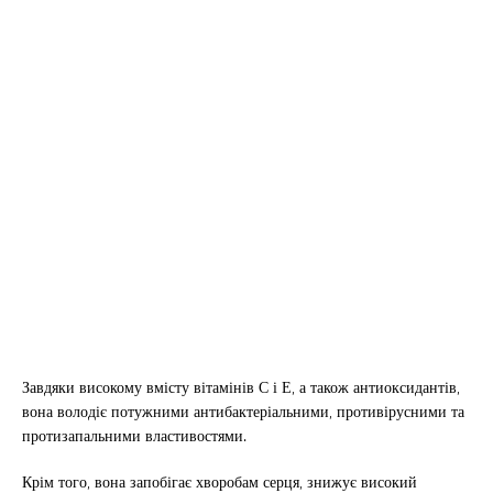
Завдяки високому вмісту вітамінів С і Е, а також антиоксидантів,
вона володіє потужними антибактеріальними, противірусними та
протизапальними властивостями.
Крім того, вона запобігає хворобам серця, знижує високий