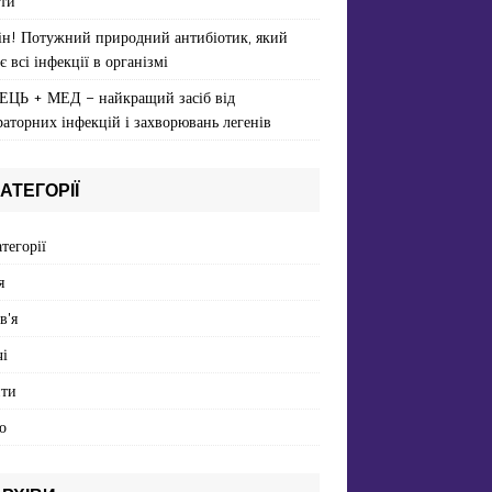
ти
ін! Потужний природний антибіотик, який
є всі інфекції в організмі
ЕЦЬ + МЕД – найкращий засіб від
раторних інфекцій і захворювань легенів
АТЕГОРІЇ
атегорії
я
в'я
і
пти
о