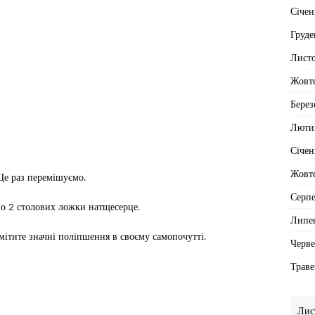
Січен
Груде
Лист
Жовт
Берез
Люти
Січен
Жовт
Ще раз перемішуємо.
Серп
по 2 столових ложки натщесерце.
Липе
мітите значні поліпшення в своєму самопочутті.
Черв
Траве
Лис