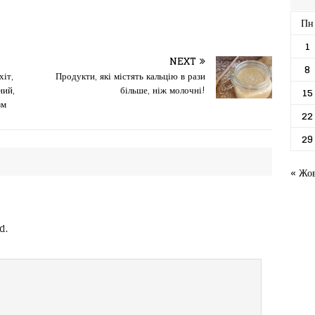
Пн
1
NEXT
8
хіт,
Продукти, які містять кальцію в рази
ний,
більше, ніж молочні!
15
зм
22
29
« Жо
d.