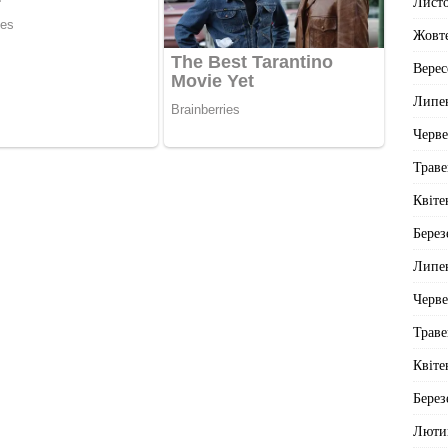
Лист
Жовт
Верес
Липе
Черв
Траве
Квіте
Берез
Липе
Черв
Траве
Квіте
Берез
Люти