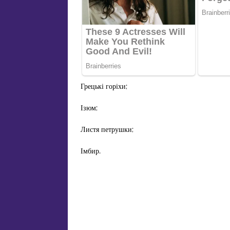
Грецькі горіхи;
Ізюм;
Листя петрушки;
Імбир.