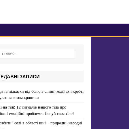
НЕДАВНІ ЗАПИСИ
и та підказки від болю в спині, колінах і хребті
ування соком кропиви
ї на тілі: 12 сигналів нашого тіла про
ішні емоційні проблеми. Почуй своє тіло!
озбити” солі в області шиї – природні, народні