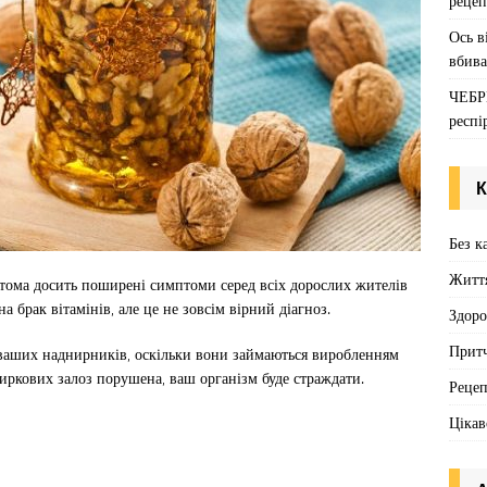
рецеп
Ось в
вбива
ЧЕБР
респі
К
Без к
Житт
 втома досить поширені симптоми серед всіх дорослих жителів
а брак вітамінів, але це не зовсім вірний діагноз.
Здоро
Притч
 ваших наднирників, оскільки вони займаються виробленням
иркових залоз порушена, ваш організм буде страждати.
Реце
Цікав