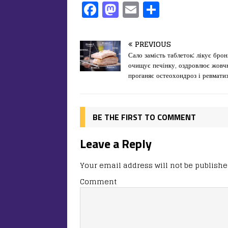
F
M
E
П
a
a
m
од
c
st
ai
іл
PREVIOUS
e
o
l
и
Сало замість таблеток: лікує брон
очищує печінку, оздровлює жовч
b
d
т
проганяє остеохондроз і ревмати
o
o
ис
o
n
я
k
BE THE FIRST TO COMMENT
Leave a Reply
Your email address will not be publishe
Comment