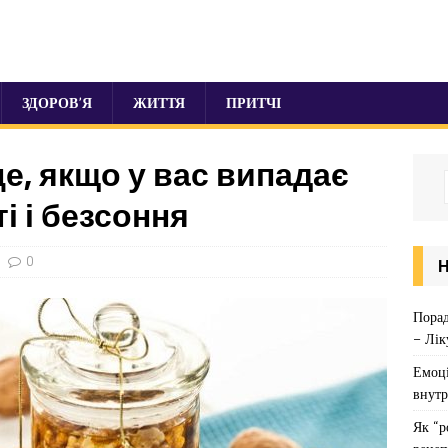
ЗДОРОВ’Я
ЖИТТЯ
ПРИТЧІ
це, якщо у вас випадає
ті і безсоння
0
Порад
– Лік
Емоці
внутр
Як “р