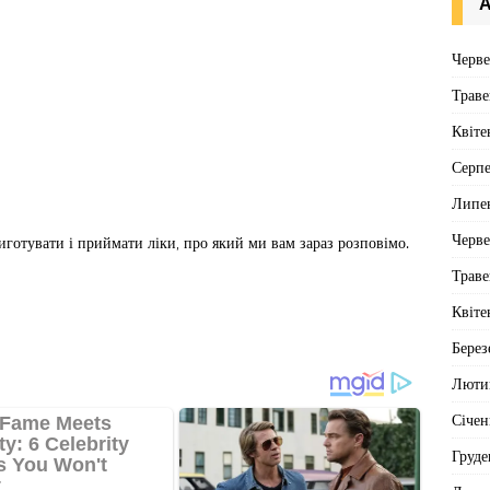
А
Черв
Траве
Квіте
Серп
Липе
Черв
риготувати і приймати ліки, про який ми вам зараз розповімо.
Траве
Квіте
Берез
Люти
Січен
Груде